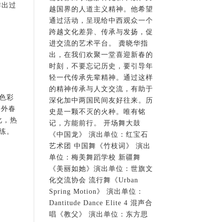
作出过
越国界的人道主义精神。他希望
通过活动，呈现给中西观众一个
跨越文化差异、传承与发扬，促
进交流的艺术平台。 龚晓华指
出，在我们欢聚一堂喜迎新春的
时刻，不要忘记历史，要引导年
轻一代传承先辈精神。通过这样
的精神传承与人文交流，有助于
的色彩
深化加中两国民间友好往来。历
海外春
史是一颗不灭的火种。唯有铭
化，热
记，方能前行。 开场舞大鼓
练。
《中国龙》 演出单位：红宝石
艺术团 中国舞《竹枝词》 演出
单位：梅美舞蹈学校 新疆舞
《美丽如她》演出单位：世旗文
化交流协会 流行舞《Urban
Spring Motion》 演出单位：
Dantitude Dance Elite 4 混声合
唱《教父》 演出单位：东方思