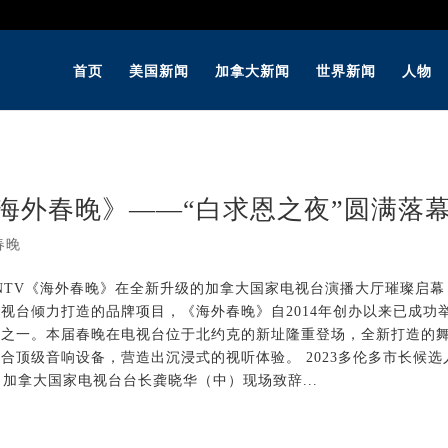
首页
美国新闻
加拿大新闻
世界新闻
人物
V《海外春晚》——“白求恩之夜”圆满落
春晚
026CNTV《海外春晚》在全新升级的加拿大国家电视台演播大厅璀璨启
视台倾力打造的品牌项目，《海外春晚》自2014年创办以来已成功
号之一。本届春晚在电视台位于北约克的新址隆重登场，全新打造的
合顶级音响设备，营造出沉浸式的视听体验。 2023多伦多市长候选
、加拿大国家电视台台长龚晓华（中）现场致辞...