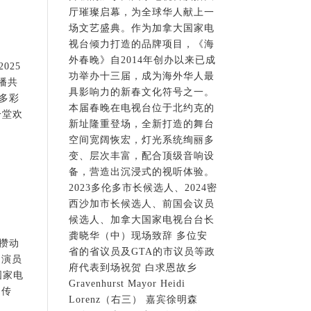
厅璀璨启幕，为全球华人献上一
场文艺盛典。作为加拿大国家电
视台倾力打造的品牌项目，《海
外春晚》自2014年创办以来已成
025
功举办十三届，成为海外华人最
播共
具影响力的新春文化符号之一。
多彩
本届春晚在电视台位于北约克的
一堂欢
新址隆重登场，全新打造的舞台
空间宽阔恢宏，灯光系统绚丽多
变、层次丰富，配合顶级音响设
备，营造出沉浸式的视听体验。
2023多伦多市长候选人、2024密
西沙加市长候选人、前国会议员
候选人、加拿大国家电视台台长
龚晓华（中）现场致辞 多位安
头攒动
省的省议员及GTA的市议员等政
的演员
府代表到场祝贺 白求恩故乡
国家电
Gravenhurst Mayor Heidi
的传
Lorenz（右三） 嘉宾徐明森