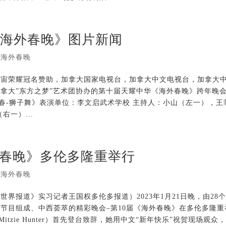
届《海外春晚》图片新闻
,
海外春晚
宇宙荣耀冠名赞助，加拿大国家电视台，加拿大中文电视台，加拿大
拿大”东方之梦”艺术团协办的第十届天耀中华《海外春晚》跨年晚会
新春-狮子舞》表演单位：李文启武术学校 主持人：小山（左一），王
一）...
春晚》多伦多隆重举行
,
海外春晚
界报道》实习记者王国权多伦多报道）2023年1月21日晚，由28
节目组成、中西荟萃的精彩晚会–第10届《海外春晚》在多伦多隆重
tzie Hunter）首先登台致辞，她用中文“新年快乐”祝贺现场观众