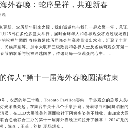
二届海外春晚：蛇序呈祥，共迎新春
春晚
象更新。农历新年到来之际，我们诚邀您与我们一起欢聚一堂，见证2
于1月25日在多伦多盛大举行，届时全球华人和各界观众将通过现场直
空的祝福与团圆 春晚将延续历届晚会的高质量演出水准，汇聚了丰富
剧、民族舞蹈等。加拿大联邦三级政要和各界人士及各族裔观众齐聚
春节的欢乐与祝福跨越国界，传递到每一位观众的心中。...
龙的传人”第十一届海外春晚圆满结束
，农历的年三十晚，Toronto Pavilion容纳一千多观众的剧场人
台灯光渐渐亮起，在舞台中央十几个手拿折扇，身着绿白相间舞蹈服
演员，在LED大屏唯美的画面映衬下阿娜多姿美不胜收。由加拿大
合总会联合主办的第十一届海外春晚正式拉开了帷幕！ 2024“龙
欣桐，陈众，王菲，刘捷 现场观众...