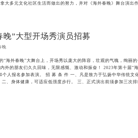
加拿大多元文化社区生活而做出的努力，并对《海外春晚》舞台演出
春晚”大型开场秀演员招募
春晚
 每年在辞旧迎新的“海外春晚”大舞台上，开场秀以庞大的阵容，壮观的气魄，绚丽
外的朋友们久久回味，无限感慨、激动和振奋！ 2023年第十届“
个人报名参加表演。 招 募 条 件 一、凡是致力于弘扬中华传统文
 二、身体健康，可适应低强度步行。 三、正式演出前须参加三次排