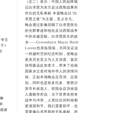
（左二）表示：中国人民始终铭
记白求恩为东方反法西斯战事所
作出的无私奉献 本届晚会以“白
求恩之夜”为主题，意义非凡。
晚会通过影像回顾了白求恩医生
的光辉事迹和他在反法西斯战争
中的卓越贡献。白求恩医生的故
中华文
乡——Gravenhurst Mayor Heidi
于1
Lorenz也亲临现场，共同见证这
菲
一跨越时空的纪念时刻，使晚会
更具历史意义与人文深度。嘉宾
徐明森远赴加拿大，带来了祖籍
国家乡父老对海外华人的深情问
候。正如本场晚会总导演、总策
划，同时也是前多伦多、密西沙
加市长候选人、前国会议员候选
人龚晓华所说：当下世界依然有
个舞
战争与冲突，人类比任何时候都
举
更渴望和平。我们需要和平，也
，感谢
需要像白求恩那样无私奉献、跨