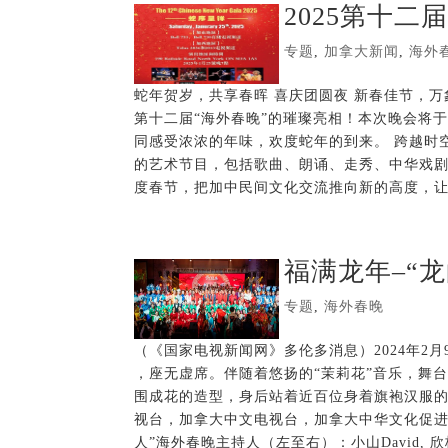
2025第十
专题
,
加拿大新闻
,
海外
蛇年贺岁，共享春晖 喜庆团圆夜 新春佳节，万
第十二届“海外春晚”的璀璨亮相！本次晚会将
同感受浓浓的年味，欢度蛇年的到来。 跨越时
的艺术节目，包括歌曲、朗诵、走秀、中华戏
度春节，把加中民间文化交流推向新的高度，让
福满龙年–“
专题
,
海外春晚
（《国家电视新闻网》多伦多消息）2024年2月9号
，座无虚席。伴随着悠扬的“茉莉花”音乐，舞
围成花的造型，身后站着近百位身着旗袍汉服的
视台，加拿大中文电视台，加拿大中华文化促进联
人”海外春晚主持人（左至右）：小山David, 