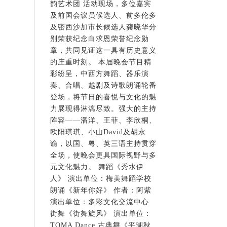
韵艺术团 活动现场，多位嘉宾
及前国会议员候选人、前多伦多
及密西沙加市长候选人龚晓华分
别荣获纪念白求恩荣誉纪念勋
章，共同见证这一具有历史意义
的庄重时刻。 本届晚会节目精
彩纷呈，中西方舞蹈、器乐演
奏、合唱、越剧及诗歌朗诵轮番
登场，将节日的喜悦与文化的魅
力展现得淋漓尽致。强大的主持
阵容——潘洋、王菲、李欣桐、
欧阳琪琪、小山David及胡永
谕，以国、粤、英三语主持贯穿
全场，使晚会更具国际视野与多
元文化魅力。 舞蹈《秀水伊
人》 演出单位：梅美舞蹈学校
朗诵《新年你好》 作者：阿紫
演出单位：多彩文化交流中心
街舞《街舞旋风》 演出单位：
TOMA Dance 古典舞《平湖秋