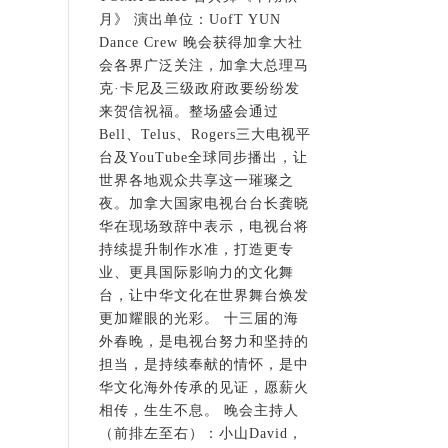
月》 演出单位：UofT YUN
Dance Crew 晚会获得加拿大社
会各界广泛关注，加拿大总理马
克·卡尼及三级政府政要纷纷发
来贺信祝福。整场盛会通过
Bell、Telus、Rogers三大电视平
台及YouTube全球同步播出，让
世界各地观众共享这一璀璨之
夜。加拿大国家电视台台长龚晓
华在现场致辞中表示，电视台将
持续提升制作水准，打造更专
业、更具国际影响力的文化舞
台，让中华文化在世界舞台焕发
更加耀眼的光彩。 十三届的海
外春晚，是电视台努力和坚持的
担当，是持续奉献的情怀，是中
华文化海外传承的见证，愿薪火
相传，生生不息。 晚会主持人
（前排左至右）：小山David，