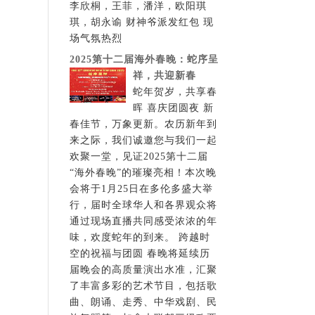
李欣桐，王菲，潘洋，欧阳琪
琪，胡永谕 财神爷派发红包 现
场气氛热烈
2025第十二届海外春晚：蛇序呈
祥，共迎新春
蛇年贺岁，共享春
晖 喜庆团圆夜 新
春佳节，万象更新。农历新年到
来之际，我们诚邀您与我们一起
欢聚一堂，见证2025第十二届
“海外春晚”的璀璨亮相！本次晚
会将于1月25日在多伦多盛大举
行，届时全球华人和各界观众将
通过现场直播共同感受浓浓的年
味，欢度蛇年的到来。 跨越时
空的祝福与团圆 春晚将延续历
届晚会的高质量演出水准，汇聚
了丰富多彩的艺术节目，包括歌
曲、朗诵、走秀、中华戏剧、民