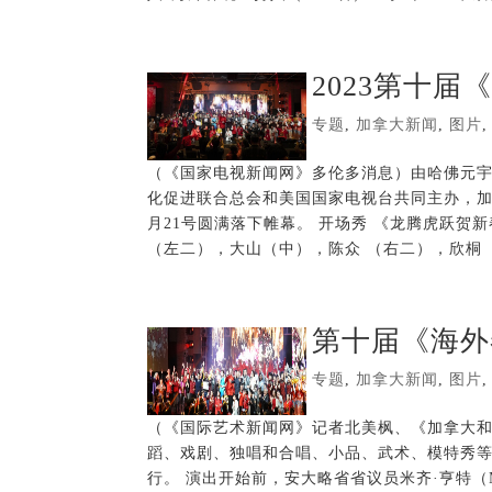
2023第十
专题
,
加拿大新闻
,
图片
（《国家电视新闻网》多伦多消息）由哈佛元
化促进联合总会和美国国家电视台共同主办，加
月21号圆满落下帷幕。 开场秀 《龙腾虎跃贺
（左二），大山（中），陈众 （右二），欣桐（右
第十届《海外
专题
,
加拿大新闻
,
图片
（《国际艺术新闻网》记者北美枫、《加拿大和世
蹈、戏剧、独唱和合唱、小品、武术、模特秀等
行。 演出开始前，安大略省省议员米齐·亨特（Mi