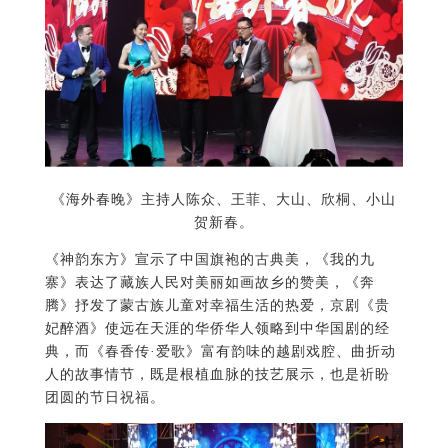
《海外春晚》主持人陈众、王菲、大山、欣桐、小山
贺新春。
《神韵东方》宣示了中国旗袍的古典美，《我的九
寨》表达了藏族人民对美丽如画故乡的赞美，《奔
腾》抒发了蒙古族儿童对幸福生活的热爱，
京剧《贵
妃醉酒》使远在天涯的华侨华人领略到中华国剧的经
典，而
《春香传·爱歌》富有韵味的越剧戏腔、曲折动
人的故事情节，既是根植血脉的技艺展示，也是祈盼
团圆的节
日祝福。