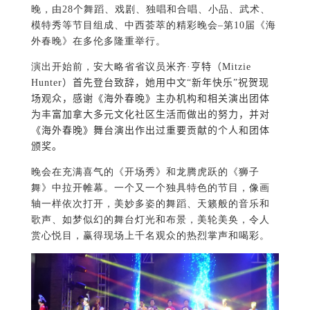
晚，由28个舞蹈、戏剧、独唱和合唱、小品、武术、
模特秀等节目组成、中西荟萃的精彩晚会–第10届《海
外春晚》在多伦多隆重举行。
演出开始前，安大略省省议员
米齐·亨特（Mitzie
Hunter）首先登台致辞，她用中文“新年快乐”祝贺现
场观众，感谢《海外春晚》主办机构和相关演出团体
为丰富加拿大多元文化社区生活而做出的努力，并对
《海外春晚》舞台演出作出过重要贡献的个人和团体
颁奖。
晚会在充满喜气的《开场秀》和龙腾虎跃的《狮子
舞》中拉开帷幕。一个又一个独具特色的节目，像画
轴一样依次打开，美妙多姿的舞蹈、天籁般的音乐和
歌声、如梦似幻的舞台灯光和布景，美轮美奂，令人
赏心悦目，赢得现场上千名观众的热烈掌声和喝彩。