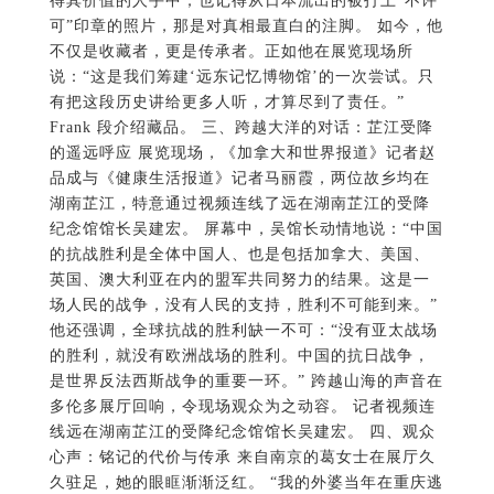
得其价值的人手中；也记得从日本流出的被打上“不许
可”印章的照片，那是对真相最直白的注脚。 如今，他
不仅是收藏者，更是传承者。正如他在展览现场所
说：“这是我们筹建‘远东记忆博物馆’的一次尝试。只
有把这段历史讲给更多人听，才算尽到了责任。”
Frank 段介绍藏品。 三、跨越大洋的对话：芷江受降
的遥远呼应 展览现场，《加拿大和世界报道》记者赵
品成与《健康生活报道》记者马丽霞，两位故乡均在
湖南芷江，特意通过视频连线了远在湖南芷江的受降
纪念馆馆长吴建宏。 屏幕中，吴馆长动情地说：“中国
的抗战胜利是全体中国人、也是包括加拿大、美国、
英国、澳大利亚在内的盟军共同努力的结果。这是一
场人民的战争，没有人民的支持，胜利不可能到来。”
他还强调，全球抗战的胜利缺一不可：“没有亚太战场
的胜利，就没有欧洲战场的胜利。中国的抗日战争，
是世界反法西斯战争的重要一环。” 跨越山海的声音在
多伦多展厅回响，令现场观众为之动容。 记者视频连
线远在湖南芷江的受降纪念馆馆长吴建宏。 四、观众
心声：铭记的代价与传承 来自南京的葛女士在展厅久
久驻足，她的眼眶渐渐泛红。 “我的外婆当年在重庆逃