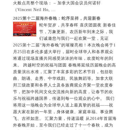
火般点亮整个现场： – 加拿大国会议员何诺轩
（Vincent Neil Ho, ...
2025第十二届海外春晚：蛇序呈祥，共迎新春
蛇年贺岁，共享春晖 喜庆团圆夜 新春佳
节，万象更新。农历新年到来之际，我
们诚邀您与我们一起欢聚一堂，见证
2025第十二届“海外春晚”的璀璨亮相！本次晚会将于1
月25日在多伦多盛大举行，届时全球华人和各界观众
将通过现场直播共同感受浓浓的年味，欢度蛇年的到
来。 跨越时空的祝福与团圆 春晚将延续历届晚会的高
质量演出水准，汇聚了丰富多彩的艺术节目，包括歌
曲、朗诵、走秀、中华戏剧、民族舞蹈等。加拿大联
邦三级政要和各界人士及各族裔观众齐聚一堂欢度春
节，把加中民间文化交流推向新的高度，让春节的欢
乐与祝福跨越国界，传递到每一位观众的心中。 我们
将用这一场晚会为全球华人送上最真挚的祝福——祝
愿大家在新的一年里，身体健康、家庭幸福、事业腾
飞、吉祥如意。 汇聚力量，传递温暖 从2014年首届海
外春晚开始，至今我们已经走过了十一个春秋，成为