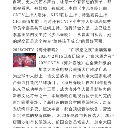
自我、更大的艺术舞台，让每一个有梦想的孩子，都
能被看见、被鼓励、被成就。本届《少儿春晚》由
CNTV主持人潘洋、KIKI联袂主持，特邀嘉宾主持
CICI倾情加盟，同时还有CNTV小主持人培训班优秀
学员李嘉美共同担纲主持。值得骄傲的是，这已经是
李嘉美第四次主持《少儿春晚》，从青涩到从容，她
的蜕变正是这个舞台“陪伴孩子成长”的最好写照。
2026CNTV《海外春晚》——“白求恩之夜”圆满落幕
2026年2月16日农历除夕，“白求恩之夜”
2026CNTV《海外春晚》在全新升级的
加拿大国家电视台演播大厅璀璨启幕，
为全球华人献上一场文艺盛典。作为加拿大国家电视
台倾力打造的品牌项目，《海外春晚》自2014年创办
以来已成功举办十三届，成为海外华人最具影响力的
新春文化符号之一。本届春晚在电视台位于北约克的
新址隆重登场，全新打造的舞台空间宽阔恢宏，灯光
系统绚丽多变、层次丰富，配合顶级音响设备，营造
出沉浸式的视听体验。 2023多伦多市长候选人、2024
密西沙加市长候选人、前国会议员候选人、加拿大国