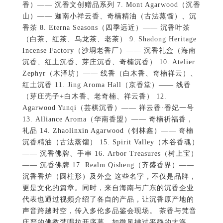
香）—— 沉香文创赠品系列 7. Mont Agarwood（沉香
山）—— 迦南小祥云香、奇楠精油（古法蒸馏）、沉
香茶 8. Eterna Seasons（四季远近）—— 沉香叶茶
（白茶、红茶、乌龙茶、老茶） 9. Shadong Heritage
Incense Factory（沙垌老香厂）—— 沉香礼盒（海南
沉香、红土沉香、芽庄沉香、奇楠沉香） 10. Atelier
Zephyr（木泽坊）—— 线香（白木香、奇楠祥云）、
红土沉香 11. Jing Aroma Hall（京香堂）—— 线香
（芽庄壳子+白木香、老奇楠、祥云香） 12.
Agarwood Yunqi（芸棋沉香）—— 祥云香·香妃一号
13. Alliance Aroma（华南香盟）—— 奇楠祈福香，
礼品 14. Zhaolinxin Agarwood（钊林鑫）—— 奇楠
沉香精油（古法蒸馏） 15. Spirit Valley（木谷香魂）
—— 沉香佛牌、手串 16. Arbor Treasures（树上宝）
—— 沉香佛牌 17. Realm Qisheng（齐盛香界）——
沉香香炉（圆柱形）及外盒 这些名字，不仅是品牌，
更是文化的篇章。同时，来自海南与广东的沉香企业
代表也通过视频介绍了各自的产品，让沉香原产地的
声音跨越时空，传入多伦多品鉴会现场。 茶香与梵音
庄严的佛教梵唱拉开序幕，如微风拂过平静的大海。