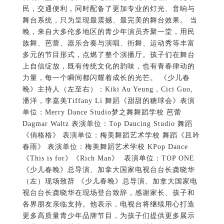
民，交通便利，同时配备了更加专业的灯光、音响与
舞台系统，只为呈现最震撼、最完美的舞台效果。 当
晚，来自大多伦多地区的青少年演员齐聚一堂，用民
族舞、芭蕾、器乐合奏与演唱、街舞、运动秀等丰富
多元的节目形式，点燃了整个演播厅。孩子们在舞台
上自信绽放，既有传统文化的韵味，也有青春律动的
力量，每一个瞬间都闪耀着成长的光芒。 《少儿春
晚》主持人（左至右）：Kiki Au Yeung，Cici Guo,
潘洋，李嘉美Tiffany Li 舞蹈《甜甜的糖球会》表演
单位：Merry Dance Studio梦之舞舞蹈学校 芭蕾
Dagmar Waltz 表演单位：Top Dancing Studio 舞蹈
《俏格格》 表演单位：梅美舞蹈艺术学校 舞蹈《且吟
春雨》 表演单位：梅美舞蹈艺术学校 KPop Dance
《This is for》《Rich Man》 表演单位：TOP ONE
《少儿春晚》总导演、加拿大国家电视台台长龚晓华
（左）现场致辞 《少儿春晚》总导演、加拿大国家电
视台台长龚晓华在现场登台致辞，感谢家长、孩子和
各界朋友亲临支持。他表示，电视台将继续用心打造
更多高质量青少年品牌节目，为孩子们提供更多展示