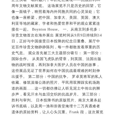
周年文物文献展览。 这场展览不只是历史的回望，它
像一面镜子，映照着海内外同胞共同的心灵深处；它
也像一座桥梁，把中国、加拿大、美国、英国、澳大
利亚等地的藏家、学者和热爱世界和平的观众紧紧连
接在一起。 Boynton House。 一、从南京到多伦多：
珍贵文物首次在海外展出 展览时间从9月9日持续到14
日，正好与中国接受日本投降的纪念日重叠。展厅中
近百件珍贵文物静静陈列，每一件都散发着厚重的历
史气息。 观众首先被三大主题部分吸引： 第一部分：
国际合作。 从美国飞虎队的臂章，到英国、法国出版
物的战时报道，再到加拿大医护人员在中国的故事，
这些展品见证了世界如何在中国抗战最艰难的时刻伸
出援手。 第二部分：中国的抗争。 罗卓英将军的私人
收藏、修筑滇缅公路的照片、平民用双脚踩实机场跑
道的画面……这一切都仿佛让人听见泥土中传出的脚
步声，看见汗水与血泪交织的抗战岁月。 第三部分：
胜利与审判。 日本投降书的原版照片、南京大屠杀起
诉书底稿，以及周一渔和崇善堂掩埋十二万具遇难者
遗体的原始资料，让人心头沉重。Frank 段，这次展览