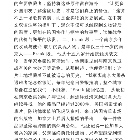
的主要收藏者，坚持将这些原件留在海外——“让更多
外国朋友了解这段历史，才是它们真正的价值。” 这并
不是一场歌舞表演，而是全实物的历史展览。在中英
文双语注释的指引下，观众不仅可以触摸到文物背后
的温度，更能在跨国协作与牺牲的故事里，读懂战争
的代价与和平的珍贵。 二、Frank 段：一个南京少年
的收藏与使命 展厅的灵魂人物，是年仅三十一岁的南
京人——Frank 段。 他从十五六岁开始接触抗战文
物，当年家乡秦淮河清淤时，他亲眼见到与南京保卫
战有关的大砍刀等遗物。从那时起，他便意识到：这
片土地埋藏着不能被遗忘的历史。 “我家离南京大屠杀
遇难者纪念馆很近。每年纪念日警报拉响，整个城市
都像在提醒我们，不能忘。”Frank 段回忆道。 从最初
在南京收集的照片与证词，到漂洋过海来到加拿大后
继续寻找，他的藏品已经超过2000件。美国档案馆的
底片、陈纳德家族的飞虎队资料、来自法国古董市场
的出版物、加拿大士兵后人捐赠的手稿……每一件物
品都凝聚着跨国的偶然与必然。 他还记得一位加拿大
老兵的家属，父亲临终前托付遗物，只希望能交到懂