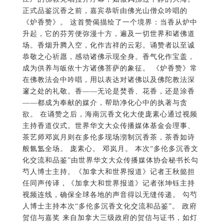
正式品鉴沉香之前，嘉宾恭听由佛光山僧众吟唱的
《炉香赞》。 这首赞偈描绘了一个境界：当香从炉中
升起，它的芬芳便弥漫十方，遍及一切世界和诸佛道
场。香烟升腾入空，化作吉祥的云彩。诵赞者以至诚
恭敬之心祈愿，感动诸佛示现全身。香气化作宝盖，
成为供养与皈依十方诸佛菩萨的象征。 《炉香赞》常
在佛教法会中吟唱，用以表达对诸佛以及佛陀教法深
邃之处的礼敬。香——无论是焚香、花香，还是涂香
——都成为奉献的媒介，帮助净化心中的执著与贪
欲。 在诵赞之后，海南沉香文化大使庞素心通过视频
主持香道仪式。世界华文大众传播媒体基金会理事、
茶艺师邓岚月则在多伦多现场沏制沉香茶，茶香如诗
般氤氲全场。 庞素心。 邓岚月。 本次“多伦多沉香文
化交流和品鉴”由世界华文大众传播媒体协会秘书长勾
芍人博士主持。《加拿大和世界报道》记者王秋懿担
任同声传译，《加拿大和世界报道》记者张坤钰主持
视频连线，确保全球各地的声音得以无缝传递。 勾芍
人博士主持本次“多伦多沉香文化交流和品鉴”。 政府
贺信与嘉奖 来自加拿大三级政府的贺信与证书，如灯