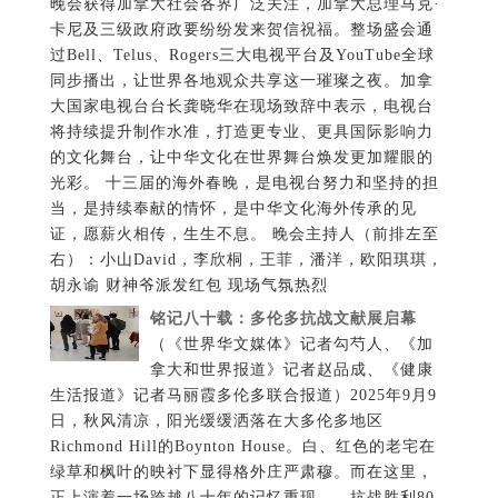
晚会获得加拿大社会各界广泛关注，加拿大总理马克·
卡尼及三级政府政要纷纷发来贺信祝福。整场盛会通
过Bell、Telus、Rogers三大电视平台及YouTube全球
同步播出，让世界各地观众共享这一璀璨之夜。加拿
大国家电视台台长龚晓华在现场致辞中表示，电视台
将持续提升制作水准，打造更专业、更具国际影响力
的文化舞台，让中华文化在世界舞台焕发更加耀眼的
光彩。 十三届的海外春晚，是电视台努力和坚持的担
当，是持续奉献的情怀，是中华文化海外传承的见
证，愿薪火相传，生生不息。 晚会主持人（前排左至
右）：小山David，李欣桐，王菲，潘洋，欧阳琪琪，
胡永谕 财神爷派发红包 现场气氛热烈
铭记八十载：多伦多抗战文献展启幕
（《世界华文媒体》记者勾芍人、《加
拿大和世界报道》记者赵品成、《健康
生活报道》记者马丽霞多伦多联合报道）2025年9月9
日，秋风清凉，阳光缓缓洒落在大多伦多地区
Richmond Hill的Boynton House。白、红色的老宅在
绿草和枫叶的映衬下显得格外庄严肃穆。而在这里，
正上演着一场跨越八十年的记忆重现——抗战胜利80