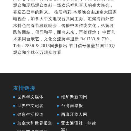
观众和现场观众奉献一场欢乐祥和喜庆的盛大晚会，
喜迎乙巳年的到来。 往届精彩 本场晚会由加拿大国家
电视台，加拿大中文电视台共同主办。汇聚海内外艺
术特色的春节联欢晚会，传播中国传统文化，弘扬各
民族团结，倡导和平，面向未来，再创辉煌！ 中西艺
术家同台献艺，文化交流跨年迎新 Bell733 & 730，
Telus 2836 & 2813同步播出 节目信号覆盖加国120万
观众和全球亿万观众收看
友情链接
世界华文媒体
维加斯新闻网
世界中文记者
台湾南华报
健康生活报道
西班牙华人网
加拿大和世界报道
亚太通讯社（菲律
宾）