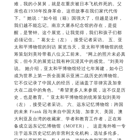
难，我的小舅舅，就是在重庆被日本飞机炸死的。父
亲也在1938年投身革命。这些故事在我们家代代传
下。” 她说：“如今祖（籍）国强大了，但越是这样，
我们越不能忘记。南京大屠杀纪念馆的存在，是提
醒，是警钟。这个展览，让我觉得，我们和孩子们都
必须记住。” 葛女士（左），接受记者采访。 五、亚
太和平博物馆的到访 展览当天，亚太和平博物馆的统
筹策划刘美玲带着八位义工前来。 “网上的照片未必真
实，但今天的展览让我有种沉浸其中的感觉。”刘美玲
说。 她介绍，亚太和平博物馆经过七年筹建，如今已
成为世界上第一所全面展示亚洲二战历史的博物馆。
它不仅记录了中国人的经历，还涵盖了菲律宾及加拿
大在二战中的角色。 “希望更多人来参观，这不仅是历
史，也是教育。” 亚太和平博物馆的统筹策划刘美玲
（左），接受记者采访。 六、远东记忆博物馆：跨国
的未来 Frank 段与来自中国大陆、加拿大、美国、澳
大利亚及台湾的收藏家、学者和教育工作者，正在筹
备成立远东记忆博物馆（MOFER）。 这是海外唯一专
注于远东历史记忆的非营利文化机构，选址多伦多。