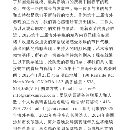
了加国最具规模、最具影响力的庆祝中国春节的晚
会。在这一路的成长与发展中，每一位参与者的努力
和支持都是我们不断前行的动力。作为第十二届海外
春晚的主办方，我们衷心感谢所有演出团队、工作人
员以及观众朋友们的支持与厚爱。 随着春节的脚步临
近，2025第十二届海外春晚的精彩内容已经准备就
绪！欢迎观众朋友们亲临现场感受浓厚的节日气氛。
演出团队的精彩表现，主持人的幽默风趣，艺术家的
倾情演绎，所有这一切都在等待您的到来！现在就通
过以下购票通道，抢购您的春晚门票，和我们共同迎
接蛇年的喜庆与祝福！ 2025第十二届海外春晚 晚会时
间：2025年1月25日7pm 演出地址：190 Railside Rd,
North York, ON M3A 1A3 票务信息：$38,
$48,$58(VIP) 购票方式：Email-Transfer至
info@cntvcanada.com，团队购票请备注联系人和人
数，个人购票请备注姓名电话 电话/邮箱咨询：416-
299-7233 | admin@cntvcanada.com 即将到来的2025
年海外春晚，2023年多伦多市长候选人、2024年密西
沙加市长候选人、海外春晚总导演龚晓华先生将继续
担任总导演，再次精心策划亲临指导，为电视机前的