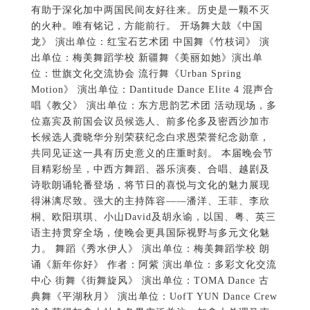
有助于深化加中两国民间友好往来。历史是一颗不灭
的火种。唯有铭记，方能前行。 开场舞大鼓《中国
龙》 演出单位：红宝石艺术团 中国舞《竹枝词》 演
出单位：梅美舞蹈学校 新疆舞《美丽如她》演出单
位：世旗文化交流协会 流行舞《Urban Spring
Motion》 演出单位：Dantitude Dance Elite 4 混声合
唱《教父》 演出单位：东方思韵艺术团 活动现场，多
位嘉宾及前国会议员候选人、前多伦多及密西沙加市
长候选人龚晓华分别荣获纪念白求恩荣誉纪念勋章，
共同见证这一具有历史意义的庄重时刻。 本届晚会节
目精彩纷呈，中西方舞蹈、器乐演奏、合唱、越剧及
诗歌朗诵轮番登场，将节日的喜悦与文化的魅力展现
得淋漓尽致。强大的主持阵容——潘洋、王菲、李欣
桐、欧阳琪琪、小山David及胡永谕，以国、粤、英三
语主持贯穿全场，使晚会更具国际视野与多元文化魅
力。 舞蹈《秀水伊人》 演出单位：梅美舞蹈学校 朗
诵《新年你好》 作者：阿紫 演出单位：多彩文化交流
中心 街舞《街舞旋风》 演出单位：TOMA Dance 古
典舞《平湖秋月》 演出单位：UofT YUN Dance Crew