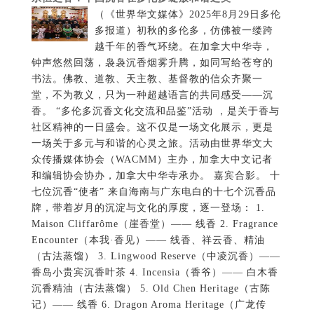
（《世界华文媒体》2025年8月29日多伦
多报道）初秋的多伦多，仿佛被一缕跨
越千年的香气环绕。在加拿大中华寺，
钟声悠然回荡，袅袅沉香烟雾升腾，如同写给苍穹的
书法。佛教、道教、天主教、基督教的信众齐聚一
堂，不为教义，只为一种超越语言的共同感受——沉
香。 “多伦多沉香文化交流和品鉴”活动 ，是关于香与
社区精神的一日盛会。这不仅是一场文化展示，更是
一场关于多元与和谐的心灵之旅。活动由世界华文大
众传播媒体协会（WACMM）主办，加拿大中文记者
和编辑协会协办，加拿大中华寺承办。 嘉宾合影。 十
七位沉香“使者” 来自海南与广东电白的十七个沉香品
牌，带着岁月的沉淀与文化的厚度，逐一登场： 1.
Maison Cliffarôme（崖香堂）—— 线香 2. Fragrance
Encounter（本我·香见）—— 线香、祥云香、精油
（古法蒸馏） 3. Lingwood Reserve（中凌沉香）——
香岛小贵宾沉香叶茶 4. Incensia（香爷）—— 白木香
沉香精油（古法蒸馏） 5. Old Chen Heritage（古陈
记）—— 线香 6. Dragon Aroma Heritage（广龙传