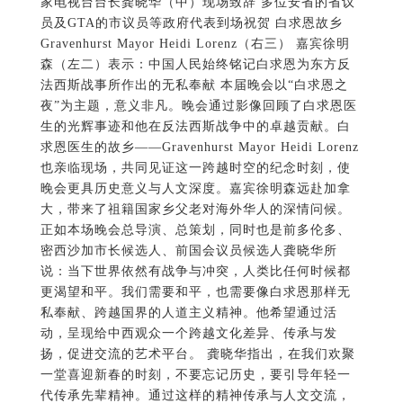
家电视台台长龚晓华（中）现场致辞 多位安省的省议
员及GTA的市议员等政府代表到场祝贺 白求恩故乡
Gravenhurst Mayor Heidi Lorenz（右三） 嘉宾徐明
森（左二）表示：中国人民始终铭记白求恩为东方反
法西斯战事所作出的无私奉献 本届晚会以“白求恩之
夜”为主题，意义非凡。晚会通过影像回顾了白求恩医
生的光辉事迹和他在反法西斯战争中的卓越贡献。白
求恩医生的故乡——Gravenhurst Mayor Heidi Lorenz
也亲临现场，共同见证这一跨越时空的纪念时刻，使
晚会更具历史意义与人文深度。嘉宾徐明森远赴加拿
大，带来了祖籍国家乡父老对海外华人的深情问候。
正如本场晚会总导演、总策划，同时也是前多伦多、
密西沙加市长候选人、前国会议员候选人龚晓华所
说：当下世界依然有战争与冲突，人类比任何时候都
更渴望和平。我们需要和平，也需要像白求恩那样无
私奉献、跨越国界的人道主义精神。他希望通过活
动，呈现给中西观众一个跨越文化差异、传承与发
扬，促进交流的艺术平台。 龚晓华指出，在我们欢聚
一堂喜迎新春的时刻，不要忘记历史，要引导年轻一
代传承先辈精神。通过这样的精神传承与人文交流，