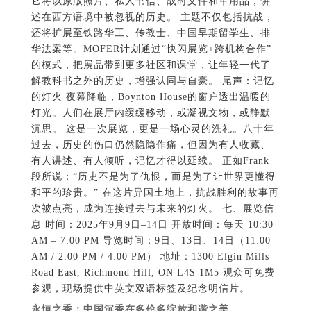
它将以原版照片、私人书信、战时文件和军用品，讲
述在西方语境中被忽视的历史。 主题不仅包括抗战，
还将扩展至铁路华工、传教士、中国早期留学生、排
华法案等。MOFER计划通过“快闪展览+跨机构合作”
的模式，把展品带到更多社区和课堂，让年轻一代了
解教科书之外的历史，增强认同与自豪。 尾声：记忆
的灯火 夜幕降临，Boynton House的窗户透出温暖的
灯光。人们在展厅内缓缓移动，或凝视文物，或静默
沉思。 这是一次展览，更是一场心灵的洗礼。八十年
过去，历史的伤口仍然隐隐作痛，但因为有人收藏、
有人讲述、有人倾听，记忆才得以延续。 正如Frank
段所说：“历史不是为了仇恨，而是为了让世界更懂得
和平的珍贵。” 在这片异国土地上，抗战胜利的故事再
次被点亮，成为连接过去与未来的灯火。 七、展览信
息 时间：2025年9月9日–14日 开放时间：每天 10:30
AM – 7:00 PM 导览时间：9日、13日、14日（11:00
AM / 2:00 PM / 4:00 PM） 地址：1300 Elgin Mills
Road East, Richmond Hill, ON L4S 1M5 观众可免费
参观，现场提供中英文双语标签及纪念明信片。
永恒之香：中国沉香在多伦多绽放和谐之美