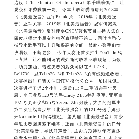
选段《The Phantom Of the opera》歌手唱演俱佳，让
观众和评委眼前一亮。 今年大赛评委邀请到2018年
《北美最强音》亚军Frank 周，2019年《北美最强
音》亚军关宇，2019年《北美最强音》冠军何宛妮，
《北美最强音》常驻评委CNTV著名节目主持人陈众，
四位老师对小朋友的精彩表现赞不绝口，同时也悉心
指导小歌手可以上升和提高的空间，鼓励小歌手们愉
快唱歌，不断进步。 今年大赛还首次推出YouTube线
上直播，让不能到场的观众随时收看比赛现场，为歌
手助力加油。错过决赛的观众可以在Bell733，
Bell730，及Telus2613和 Telus2813的有线频道收看，
决赛播出时间请关注CNTV 微信公众号：加国视讯。
决赛进行了近2个小时，最后113号二重唱选手李天
恩，李天睿及120号选手Cindy Zhao并列季军, 亚军由
102 号吴正仪和95号Serena Zhu分获，大赛的冠军由
第二次征战青少年《北美最强音》的121 号选手娜娜
米Nanamie Li摘得桂冠。 第八届《北美最强音》青少
年组比赛圆满落下帷幕，正如《北美最强音》的口号
“北美最强音，寻找好声音”，主办方期待明年有更多
的青少年朋友在《北美最强音》的舞台再见！ 本次大