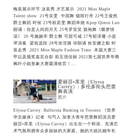
晚装展示环节 泳装秀 才艺展示 2021 Miss Maple
Talent show 21号吴雯 中国舞 烟雨行舟 22号王俊然
爵士舞蹈 时候 23号权若雯 舞蹈串烧 Kpop Qimin Luo
朗诵：你是人间四月天 25号罗笑笑 旗袍舞《蝶梦情
深》 26 号施婉亭 爵士舞 可甜可咸 27号郁泽珊 小提
琴演奏 梁祝选段 28号张滢璐 诗朗诵 狄安娜之船 时
装走秀 2021 Miss Maple Fashion Time 本届大赛三
甲以及颁奖嘉宾合影 前五强佳丽 2021第七届世界华裔
枫叶小姐形象大赛圆满收官！...
爱丽莎•库里（Elyssa
Currey）: 多伦多街头芭蕾
舞表演
图片
Elyssa Currey: Ballerina Busking in Toronto 《世界
华文媒体》记者 勾芍人 加拿大青年芭蕾舞蹈演员爱
丽莎•库里（Elyssa Currey）出生在一个和谐、充满艺
术气氛和拥有众多姐妹的大家庭。她的大姐比她年长