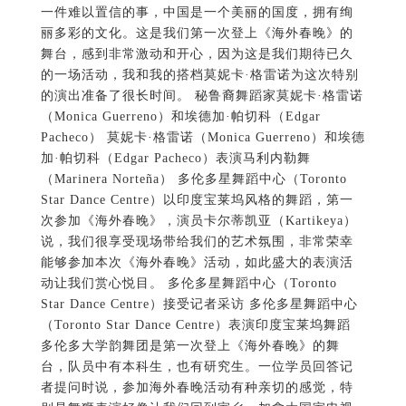
一件难以置信的事，中国是一个美丽的国度，拥有绚
丽多彩的文化。这是我们第一次登上《海外春晚》的
舞台，感到非常激动和开心，因为这是我们期待已久
的一场活动，我和我的搭档莫妮卡·格雷诺为这次特别
的演出准备了很长时间。 秘鲁裔舞蹈家莫妮卡·格雷诺
（Monica Guerreno）和埃德加·帕切科（Edgar
Pacheco） 莫妮卡·格雷诺（Monica Guerreno）和埃德
加·帕切科（Edgar Pacheco）表演马利内勒舞
（Marinera Norteña） 多伦多星舞蹈中心（Toronto
Star Dance Centre）以印度宝莱坞风格的舞蹈，第一
次参加《海外春晚》，演员卡尔蒂凯亚（Kartikeya）
说，我们很享受现场带给我们的艺术氛围，非常荣幸
能够参加本次《海外春晚》活动，如此盛大的表演活
动让我们赏心悦目。 多伦多星舞蹈中心（Toronto
Star Dance Centre）接受记者采访 多伦多星舞蹈中心
（Toronto Star Dance Centre）表演印度宝莱坞舞蹈
多伦多大学韵舞团是第一次登上《海外春晚》的舞
台，队员中有本科生，也有研究生。一位学员回答记
者提问时说，参加海外春晚活动有种亲切的感觉，特