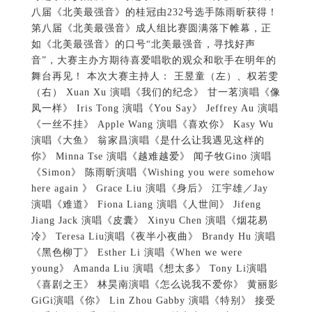
八届《北美最强音》的桂冠由232号选手陈雨昕获得！
第八届《北美最强音》成人组比赛圆满落下帷幕，正
如《北美最强音》的口号“北美最强音，寻找好声
音”，大赛主办方期待喜爱唱歌的观众和歌手在明年的
舞台再见！ 本次大赛主持人： 王昱童（左）、权若雯
（右） Xuan Xu 演唱《我们的纪念》 甘一茗演唱《像
凤一样》 Iris Tong 演唱《You Say》 Jeffrey Au 演唱
《一丝不挂》 Apple Wang 演唱《喜欢你》 Kasy Wu
演唱《大鱼》 翁家昌演唱《是什么让我遇见这样的
你》 Minna Tse 演唱《越难越爱》 闻子牧Gino 演唱
《Simon》 陈雨昕演唱《Wishing you were somehow
here again 》 Grace Liu 演唱《身后》 江宇雄／Jay
演唱《难道》 Fiona Liang 演唱《人世间》 Jifeng
Jiang Jack 演唱《皮囊》 Xinyu Chen 演唱《烟花易
冷》 Teresa Liu演唱《夜半小夜曲》 Brandy Hu 演唱
《黑色柳丁》 Esther Li 演唱《When we were
young》 Amanda Liu 演唱《想太多》 Tony Li演唱
《喜剧之王》 林昊南演唱《怎么说我不爱你》 黄丽影
GiGi演唱《你》 Lin Zhou Gabby 演唱《特别》 接受