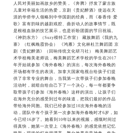
人民对美丽如画故乡的赞美，《奔腾》抒发了蒙古族
儿童对幸福生活的热爱，京剧《贵妃醉酒》使远在天
涯的华侨华人领略到中华国剧的经典，而《春香传·爱
歌》富有韵味的越剧戏腔、曲折动人的故事情节，既
是根植血脉的技艺展示，也是祈盼团圆的节日祝福。
《神韵东方》（Suzy模特工作室） 藏族舞蹈《我的九
寨》（红枫晚霞协会） 《鸿雁》文化林杜兰舞蹈团 京
剧《贵妃醉酒》（回响传统文化研习社） 梅美舞蹈艺
术学校梅美老师说，梅美舞蹈艺术学校的学生在2017
年开始就参加《海外春晚》的演出，每次海外春晚的
开场都有学生的表演。加拿大国家电视台给孩子们提
供了非常专业的舞台，当我第一次带孩子们参加春晚
活动时，就暗自给自己下了一个决心，每一年都要争
取带孩子们参加《海外春晚》这样的演出，让孩子们
在海外充分的感受到过年的味道，把我们最好的作品
带给海外同胞。我们已经参加过10次海外春晚的活
动，团队中有个孩子第一次参加海外春晚时才6岁，如
今已经16岁了。她看到10年以来的视频，感慨时间过
得真快，她第一次登上《海外春晚》的感觉依然记忆