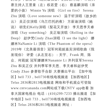
赛主持人王昱童（左）权若雯（右） 蔡嘉麟演唱《亲
爱的小孩》 Winnie Yu 演唱 《Girl on fire》 Serena
Zhu 演唱《Love someone new》 温子轩演唱《故乡的
云》 吴正仪演唱《乌兰巴托的夜》 方薪迪演唱《她
说》 胡竞幻Kelly演唱《梨花又开放》 李天恩李天睿
演唱《Say something》 吴正瑜演唱《Rolling in the
Deep》 赵伊梵Cindy Zhao演唱《I see the light》 娜
娜米NaNamie Li 演唱《The Phantom of the opera》
2019年《北美最强音》冠军何菀妮嘉宾演唱歌曲《我
发现你》 评委（从左至右）：关宇、Frank 周、陈
众、何菀妮 冠军娜娜米Nanamie Li 并列亚军Serena
Zhu 和吴正仪 并列季军李天恩、李天睿和赵伊梵
Cindy Zhao 参赛歌手合影 大赛播出平台: 【加中地
区】bell 733，bell730有线电视频道 【加西地区】
Telus 2836和2813电视频道 网络和手机观众可登陆
www.cntvcananda.com网站或下载CNTV app收看 加
拿大国家电视台 电话：(416)299-7233 播出频道 【加
中地区】bell 733，bell730有线电视频道 【加西地
区】Telus 2836和2813电视频道 网址：