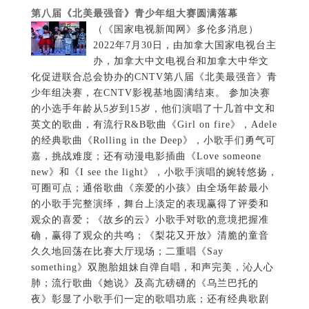
第八届《北美最强音》青少年组大赛圆满落幕
（《国家电视新闻网》多伦多消息）
2022年7月30日，由加拿大国家电视台主
办，加拿大中文电视台和加拿大中华文
化促进联合总会协办的CNTV第八届《北美最强音》青
少年组决赛，在CNTV影视基地圆满结束。 参加决赛
的小选手年龄从5岁到15岁，他们演唱了十几首中文和
英文的歌曲，有流行R&B歌曲《Girl on fire》，Adele
的经典歌曲《Rolling in the Deep》，小歌手们勇气可
嘉，挑战难度；还有动漫电影插曲《Love someone
new》和《I see the light》，小歌手演唱的婉转悠扬，
可圈可点；通俗歌曲《亲爱的小孩》由全场年龄最小
的小歌手完整演绎，舞台上淡定的表现赢得了评委和
观众的喜爱；《故乡的云》小歌手对歌的意境把握准
确，赢得了观众的共鸣；《梨花又开放》清脆的童音
久久地回荡在比赛大厅现场；二重唱《Say
something》双胞胎姐妹自弹自唱，和声完美，沁人心
肺；流行歌曲《她说》及高亢磅礴的《乌兰巴托的
夜》彰显了小歌手们一定的歌唱功底；还有经典歌剧