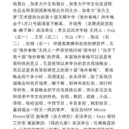
电视台，加拿大中文电视台，加拿大中华文化促进联
合总会和美国国家电视台共同主办，加拿大”东方之
梦”艺术团协办的第十届天耀中华《海外春晚》跨年晚
会于1月21号圆满落下帷幕。 开场秀 《龙腾虎跃贺新
春-狮子舞》表演单位：李文启武术学校 主持人：小山
（左一），王菲（左二），大山（中），陈众 （右
二），欣桐（右一） 伴随着舞狮和欢快的锣鼓声，五
位“海外春晚”主持人一声亲切地问候“新年好！”拉开了
第十届“海外春晚”的序幕。本届海外春晚可以说是有
着特殊的意义，它是疫情以来举办的首次现场晚会，
而且还是具有里程碑意义的第十届”海外春晚”。 整场
晚会四个多小时，高潮迭起，欢乐祥和，除了延续历
届晚会特色开场秀，狮子舞，财神爷发红包，倒计时
等特色，本届晚会的节目也推陈出新，突出多元文化
和传承中华文化的特色。合唱，舞蹈，戏曲，小品，
弹唱，嘻哈说唱，中西节目，丰富多彩，精彩纷呈，
赢得观众一阵又一阵的掌声。 省议员MPP Mitzie
Hunter讲话 旗袍秀《东方神韵》表演单位：Suzy 模特
工作室 藏族舞蹈-《我的九寨》表演单位：红枫晚霞协