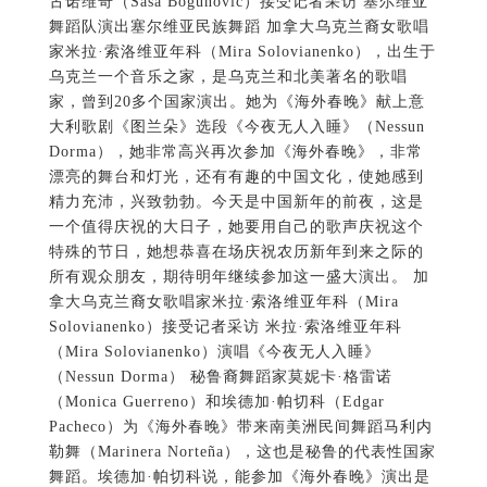
古诺维奇（Sasa Bogunovic）接受记者采访 塞尔维亚
舞蹈队演出塞尔维亚民族舞蹈 加拿大乌克兰裔女歌唱
家米拉·索洛维亚年科（Mira Solovianenko），出生于
乌克兰一个音乐之家，是乌克兰和北美著名的歌唱
家，曾到20多个国家演出。她为《海外春晚》献上意
大利歌剧《图兰朵》选段《今夜无人入睡》（Nessun
Dorma），她非常高兴再次参加《海外春晚》，非常
漂亮的舞台和灯光，还有有趣的中国文化，使她感到
精力充沛，兴致勃勃。今天是中国新年的前夜，这是
一个值得庆祝的大日子，她要用自己的歌声庆祝这个
特殊的节日，她想恭喜在场庆祝农历新年到来之际的
所有观众朋友，期待明年继续参加这一盛大演出。 加
拿大乌克兰裔女歌唱家米拉·索洛维亚年科（Mira
Solovianenko）接受记者采访 米拉·索洛维亚年科
（Mira Solovianenko）演唱《今夜无人入睡》
（Nessun Dorma） 秘鲁裔舞蹈家莫妮卡·格雷诺
（Monica Guerreno）和埃德加·帕切科（Edgar
Pacheco）为《海外春晚》带来南美洲民间舞蹈马利内
勒舞（Marinera Norteña），这也是秘鲁的代表性国家
舞蹈。埃德加·帕切科说，能参加《海外春晚》演出是