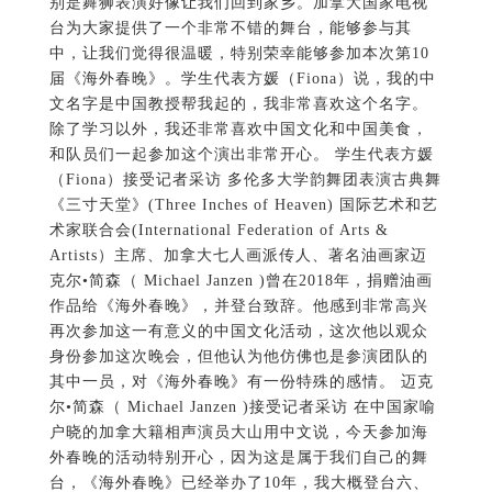
别是舞狮表演好像让我们回到家乡。加拿大国家电视
台为大家提供了一个非常不错的舞台，能够参与其
中，让我们觉得很温暖，特别荣幸能够参加本次第10
届《海外春晚》。学生代表方媛（Fiona）说，我的中
文名字是中国教授帮我起的，我非常喜欢这个名字。
除了学习以外，我还非常喜欢中国文化和中国美食，
和队员们一起参加这个演出非常开心。 学生代表方媛
（Fiona）接受记者采访 多伦多大学韵舞团表演古典舞
《三寸天堂》(Three Inches of Heaven) 国际艺术和艺
术家联合会(International Federation of Arts &
Artists）主席、加拿大七人画派传人、著名油画家迈
克尔•简森（ Michael Janzen )曾在2018年，捐赠油画
作品给《海外春晚》，并登台致辞。他感到非常高兴
再次参加这一有意义的中国文化活动，这次他以观众
身份参加这次晚会，但他认为他仿佛也是参演团队的
其中一员，对《海外春晚》有一份特殊的感情。 迈克
尔•简森（ Michael Janzen )接受记者采访 在中国家喻
户晓的加拿大籍相声演员大山用中文说，今天参加海
外春晚的活动特别开心，因为这是属于我们自己的舞
台，《海外春晚》已经举办了10年，我大概登台六、