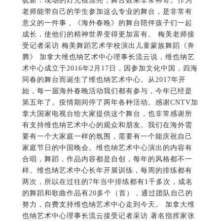
犹新：现场的灯光很漂亮，舞台效果非常神奇。作为
老师能带自己的学生参加这么专业的舞台，是非常有
意义的一件事，《海外春晚》的舞台陪伴孩子们一起
成长，使他们的精神世界变得更加富有。 梅美老师接
受记者采访 梅美舞蹈艺术学校演出儿童蒙族舞蹈《奔
腾》 加拿大维也纳艺术中心理事长流云说，维也纳艺
术中心成立于2016年2月17日，因参加文化中国，四海
同春的舞台而诞生了维也纳艺术中心。从2017年开
始，每一届海外春晚活动我们都有参与，今年已经是
第五年了。疫情期间停了两年各种活动。感谢CNTV加
拿大国家电视台给大家提供这个舞台，也非常感谢所
有支持维也纳艺术中心的观众和朋友。我们在海外需
要有一个大家庭一样的氛围，需要有一个能庆祝自己
家庭节日的中国晚会。维也纳艺术中心演出的内容有
合唱，舞蹈，作品内容都是自创，每年的风格都不一
样。维也纳艺术中心长年开展训练，每周的排练都有
两次，所以在过往的7年当中排练都有1千多次，成名
的舞蹈和歌曲作品有20多个（首），通过团队自己的
努力，自费支持维也纳艺术中心走到今天。 加拿大维
也纳艺术中心理事长流云接受记者采访 著名指挥家张