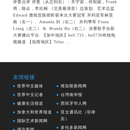
评委点评 评委（从左到右）：关宇宙，何宛妮，Frank
周，陈众，李欣桐 《北美最强音》总策划、艺术总监
Edward 龚祝贺陈雨昕获本次大赛冠军 并列亚军林昊
南（右一）、Amanda 刘（右二） 并列季军 Fiona
Liang（左二） & Brandy Hu（右二） 决赛歌手合影
大赛播出平台: 【加中地区】bell 733，bell730有线电
视频道 【加西地区】Telus ...
友情链接
世界华文媒体
维加斯新闻网
世界中文记者
台湾南华报
健康生活报道
西班牙华人网
加拿大和世界报道
亚太通讯社（菲律
宾）
国际艺术新闻网
多伦多新闻网
渥京新闻