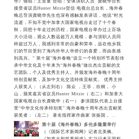
华》领唱：王昱童 合唱：全体演职人员 龚晓华台长
接受省议员Hunter Mitzie贺信 电视台总台长，海外春
晚总导演龚晓华先生也深有感触发表讲话，他说“时光
流逝，不知不觉中加拿大国家电视台走过了十个春
秋，回想十年走过的历程，国家电视台举办过上百场
大小活动，观众人数远超万人规模，参与演职人员同
样超过万人，我感到非常的自豪和荣幸，远在他乡我
们的节目受到了海内外华人华侨们的喜爱，而由衷感
到高兴。” 第十届”海外春晚“设立一个特别环节表彰传
承中华文化及十年来为“海外春晚”做出杰出贡献的文
艺团队，个人及优秀主持人。并颁发海外春晚十周年
特别贡献奖，及加中文化交流特殊贡献奖。 优秀主持
人获奖人：（从左到右） 陈众 ，王菲，欣桐， 小
山，颁奖嘉宾省议员Hunter Mitzie（ 右二）和加拿大
国家电视台台长龚晓华（右一） 参演团队代表上台接
受“中华文化传承特别奖” 海外春晚十周年杰出贡献奖
获奖者：（左二） 著名指挥家作曲家 张振国， ...
第十届《海外春晚》多伦多隆重举行
（《国际艺术新闻网》记者北美枫、
《加拿大和世界报道》实习记者王国权