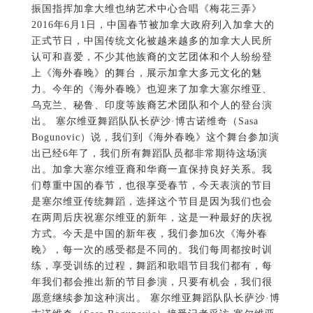
振国指挥加拿大维也纳艺术中心合唱《梅花三弄》
2016年6月1日，中国春节被加拿大政府列入加拿大的
正式节日，中国传统文化被越来越多的加拿大人民所
认可和喜爱，不少其他族裔的文艺团体和个人纷纷登
上《海外春晚》的舞台，展示加拿大多元文化的魅
力。今年的《海外春晚》也迎来了加拿大塞尔维亚、
乌克兰、秘鲁、印度等族裔艺术团队和个人的登台演
出。 塞尔维亚舞蹈队队长萨沙·博古诺维奇（Sasa
Bogunovic）说，我们到《海外春晚》这个舞台参加演
出已经6年了，我们所有舞蹈队员都非常期待这场演
出。加拿大塞尔维亚裔和华裔一直保持良好关系。我
们尊重中国的春节，也很享受春节，今天表演的节目
是塞尔维亚传统舞蹈，选择这个节目是因为我们也会
在两周后庆祝塞尔维亚的新年，这是一种最好的庆祝
方式。今天是中国的新年夜，我们参加6次《海外春
晚》，每一次的感受都是不同的。我们每周都按时训
练，享受训练的过程，舞蹈和歌唱节目我们都有，每
年我们都会推出新的节目参演，只要有机会，我们很
愿意继续参加这种演出。 塞尔维亚舞蹈队队长萨沙·博