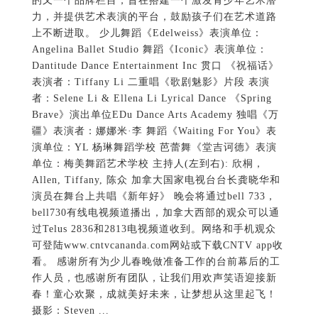
的又一个品牌栏目，旨在搭建一个激发青少年艺术潜
力，并提供艺术表演的平台，鼓励孩子们在艺术道路
上不断进取。 少儿舞蹈《Edelweiss》表演单位：
Angelina Ballet Studio 舞蹈《Iconic》表演单位：
Dantitude Dance Entertainment Inc 贯口 《祝福话》
表演者：Tiffany Li 二重唱《歌剧魅影》片段 表演
者：Selene Li & Ellena Li Lyrical Dance 《Spring
Brave》演出单位EDu Dance Arts Academy 独唱《万
疆》表演者：娜娜米·李 舞蹈《Waiting For You》表
演单位：YL 杨琳舞蹈学校 芭蕾舞《堂吉诃德》表演
单位：梅美舞蹈艺术学校 主持人(左到右): 欣桐，
Allen, Tiffany, 陈众 加拿大国家电视台台长龚晓华和
演员在舞台上共唱《新年好》 晚会将通过bell 733，
bell730有线电视频道播出，加拿大西部的观众可以通
过Telus 2836和2813电视频道收到。网络和手机观众
可登陆www.cntvcananda.com网站或下载CNTV app收
看。 感谢所有为少儿春晚做准备工作的台前幕后的工
作人员，也感谢所有团队，让我们用欢声笑语迎接新
春！童心欢聚，成就美好未来，让梦想从这里起飞！
摄影：Steven ...