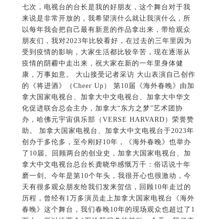
七次，电视台的台长是我的好朋友，这个舞台对于我
来说是非常开放的，我希望演什么就让我演什么，所
以每年我会把自己最有新意的作品拿出来，带给观众
朋友们，我对2023年比较看好，在过去的三年里因为
受到疫情的影响，大家生活都比较辛苦，现在逐渐从
疫情的阴霾中走出来，祝大家在新的一年里身体健
康，万事如意。 大山接受记者采访 大山表演自己创作
的《将进酒》（Cheer Up） 第10届《海外春晚》由加
拿大国家电视台、加拿大中文电视台、加拿大中华文
化促进联合总会主办，加拿大“东方之梦”艺术团协
办，哈佛元宇宙俱乐部（VERSE HARVARD）荣誉赞
助。 加拿大国家电视台、加拿大中文电视台于2023年
创办于多伦多，至今刚好10年，《海外春晚》也举办
了10届。回顾两台的创业史，加拿大国家电视台、加
拿大中文电视台总台长龚晓华感慨万千：俗话说十年
磨一剑。今年是第10个年头，我很开心也很激动，今
天有很多观众朋友给我们发来贺信，回顾10年走过的
历程，曾经有1万多演员走上加拿大国家电视台《海外
春晚》这个舞台，我们春晚10年的现场观众也超过了1