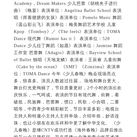
Academy，Dream Makers 少儿芭蕾《胡桃夹子进行
曲》《晚宴》表演单位：Angelina Ballet School 表演
唱《挥着翅膀的女孩》表演单位：Pomelo Music 舞蹈
《遥山彩云飞》表演单位：梅美舞蹈艺术学校 儿童
Kpop 《Tomboy》／《The feels》表演单位：TOMA
Dance 现代舞《Rumor has it 》 表演单位：520
Dance 少儿拉丁舞蹈《如愿》表演单位：Jasmine 舞蹈
工作室 芭蕾舞《Adagio》表演单位：Bayview School
of Ballet 独唱《天地龙鳞》表演者：王辰睿 儿童街舞
《Cake by the ocean》 《SMF》《Zimzima》表演单
位：TOMA Dance 今年《少儿春晚》晚会现场亮点
多，惊喜多。演员人数超过往届， 场地和舞台更大，
舞台灯光更绚丽了，节目质量更好，2个小时的演出欢
庆快乐，一气呵成。表演的节目有现代舞，街舞，看
破批，民族舞，芭蕾舞，惯口，民歌，小合唱，二重
唱等，中西青少年精彩献艺，节目丰富多彩；电视台
主持人和特邀小主持人主持串场，介绍年俗，妙语连
珠，也让小朋友在欢乐祥和中更了解中华文化。 《少
儿春晚》是继CNTV成功打造《海外春晚》品牌后推出