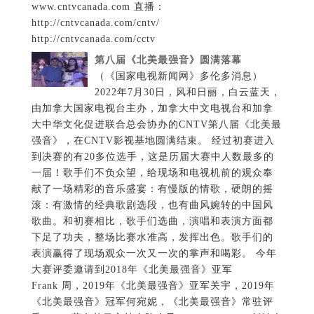
www.cntvcanada.com 直播：
http://cntvcanada.com/cntv/
http://cntvcanada.com/cctv
第八届《北美最强音》圆满落幕
（《国家电视新闻网》多伦多消息）
2022年7月30日，风和日丽，白云蓝天，
由加拿大国家电视台主办，加拿大中文电视台和加拿
大中华文化促进联合总会协办的CNTV第八届《北美最
强音》，在CNTV影视基地圆满结束。 经过初赛进入
到决赛的有20多位选手，这是历届大赛中人数最多的
一届！歌手们不负众望，给现场和电视机前的观众奉
献了一场精彩的音乐盛宴：有慢版的情歌，硬朗的摇
滚：有激情的经典歌剧选段，也有曲风婉转的中国风
歌曲。和初赛相比，歌手们选曲，演唱和表演方面都
下足了功夫，整场比赛水准高，发挥出色。歌手们的
表演赢得了现场观众一次又一次的掌声和喝彩。 今年
大赛评委邀请到2018年《北美最强音》亚军
Frank 周，2019年《北美最强音》亚军关宇，2019年
《北美最强音》冠军何宛妮，《北美最强音》常驻评