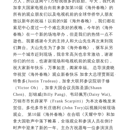
万人，所以这两个1万给我很多的鼓励。今天，我代表
加拿大国家电视台向前来参加第10届《海外春晚》的
所有的观众朋友们以及电视机前的全球华侨华人朋友
致以新年的祝福！以前的9届《海外春晚》，我们都在
索尼中心度过一个个难忘美好的夜晚，今年的《海外
春晚》在一个新的场地举办，但是我们的热情一点不
逊色。我要感谢今天的主持人和大山先生再次来到我
们舞台。大山先生为了参加《海外春晚》，驱车从另
外一个城市赶到现场，我非常高兴也非常激动，谢谢
你们的付出，也谢谢现场和电视机前的观众朋友们，
祝大家新年快乐，万事如意，阖家幸福。 总导演龚晓
华祝贺《海外春晚》观众新春快乐 加拿大总理贾斯廷·
特鲁多(Justin Trudeau)，加拿大联邦参议院胡子修
（Victor Oh），加拿大国会议员陈圣源(Shaun
Chen)、彭锦威(Billy Pang)、韦邱佩芳(Daisy Wai),
万锦市市长薛家平（Frank Scarpitti）为本次春晚发来
贺信。多伦多市长庄德利 (John Tory)以视频问候现场
观众。 第10届《海外春晚》在合唱《天耀中华》和加
拿大国歌声中落下帷幕，全场观众和参演人员在倒计
时声中迎来了新的一年。主办方祝愿每一位参演演员