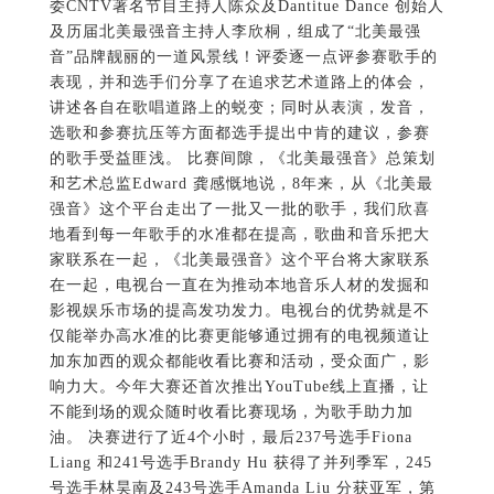
委CNTV著名节目主持人陈众及Dantitue Dance 创始人
及历届北美最强音主持人李欣桐，组成了“北美最强
音”品牌靓丽的一道风景线！评委逐一点评参赛歌手的
表现，并和选手们分享了在追求艺术道路上的体会，
讲述各自在歌唱道路上的蜕变；同时从表演，发音，
选歌和参赛抗压等方面都选手提出中肯的建议，参赛
的歌手受益匪浅。 比赛间隙，《北美最强音》总策划
和艺术总监Edward 龚感慨地说，8年来，从《北美最
强音》这个平台走出了一批又一批的歌手，我们欣喜
地看到每一年歌手的水准都在提高，歌曲和音乐把大
家联系在一起，《北美最强音》这个平台将大家联系
在一起，电视台一直在为推动本地音乐人材的发掘和
影视娱乐市场的提高发功发力。电视台的优势就是不
仅能举办高水准的比赛更能够通过拥有的电视频道让
加东加西的观众都能收看比赛和活动，受众面广，影
响力大。今年大赛还首次推出YouTube线上直播，让
不能到场的观众随时收看比赛现场，为歌手助力加
油。 决赛进行了近4个小时，最后237号选手Fiona
Liang 和241号选手Brandy Hu 获得了并列季军，245
号选手林昊南及243号选手Amanda Liu 分获亚军，第