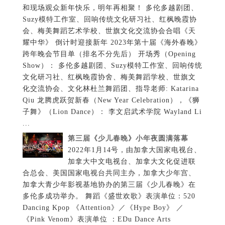
和现场观众新年快乐，明年再相聚！ 多伦多越剧团、
Suzy模特工作室、回响传统文化研习社、红枫晚霞协
会、梅美舞蹈艺术学校、世旗文化交流协会合唱《天
耀中华》 倒计时迎接新年 2023年第十届《海外春晚》
跨年晚会节目单（排名不分先后） 开场秀（Opening
Show）： 多伦多越剧团、Suzy模特工作室、回响传统
文化研习社、红枫晚霞协舍、梅美舞蹈学校、世旗文
化交流协会、文化林杜兰舞蹈团、指导老师: Katarina
Qiu 龙腾虎跃贺新春（New Year Celebration），《狮
子舞》（Lion Dance）： 李文启武术学院 Wayland Li
...
第三届《少儿春晚》小年夜圆满落幕
2022年1月14号，由加拿大国家电视台、
加拿大中文电视台、加拿大文化促进联
合总会、美国国家电视台共同主办，加拿大少年宫、
加拿大青少年影视基地协办的第三届《少儿春晚》在
多伦多成功举办。 舞蹈《盛世欢歌》表演单位：520
Dancing Kpop 《Attention》／《Hype Boy》 ／
《Pink Venom》表演单位 ：EDu Dance Arts