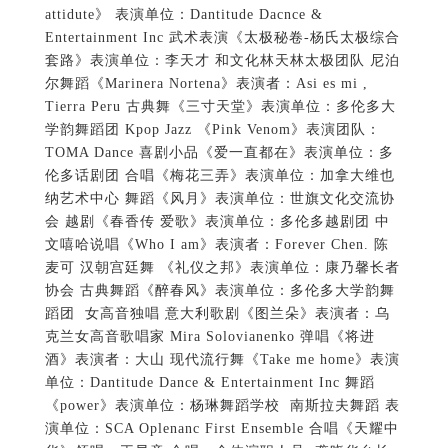
attidute》 表演单位：Dantitude Dacnce &
Entertainment Inc 武术表演《太极秘卷-杨氏太极综合
套路》表演单位：李天才 和文化林天林太极团队 尼泊
尔舞蹈《Marinera Nortena》表演者：Asi es mi ,
Tierra Peru 古典舞《三寸天堂》表演单位：多伦多大
学韵舞蹈团 Kpop Jazz 《Pink Venom》表演团队：
TOMA Dance 喜剧小品《爱一直都在》表演单位：多
伦多话剧团 合唱《梅花三弄》表演单位：加拿大维也
纳艺术中心 舞蹈《风月》表演单位：世旗文化交流协
会 越剧《春香传 爱歌》表演单位：多伦多越剧团 中
文嘻哈说唱《Who I am》表演者：Forever Chen. 陈
麦可 汉朝宫廷舞 《礼仪之邦》表演单位：康乃馨长者
协会 古典舞蹈《醉春风》表演单位：多伦多大学韵舞
蹈团 女高音独唱 意大利歌剧《图兰朵》表演者：乌
克兰女高音歌唱家 Mira Solovianenko 弹唱《将进
酒》表演者：大山 现代流行舞《Take me home》表演
单位：Dantitude Dance & Entertainment Inc 舞蹈
《power》表演单位：杨琳舞蹈学校 南斯拉夫舞蹈 表
演单位：SCA Oplenanc First Ensemble 合唱《天耀中