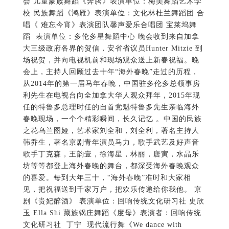
会 儿童蒙族舞蹈《奔腾》表演单位：梅美舞蹈艺术学
校 民族舞蹈《鸿雁》表演单位：文化林杜兰舞蹈团 合
唱《 难忘今宵》表演团队馨声爱乐合唱团 宝莱坞舞
蹈 表演单位：多伦多星舞蹈中心 晚会收到来自加拿
大三级政府各界的贺信，安省省议员Hunter Mitzie 到
场祝贺，并向电视机前和现场观众送上新春祝福。晚
会上，主持人回顾过去十年“海外春晚”走过的历程，
从2014年的第一届马年春晚，中国驻多伦多总领事房
利先生在电视台向全加拿大华人观众拜年，2015年现
任的特鲁多总理时任的自首党魁特鲁多先生亲临海外
春晚现场，一个个精彩瞬间，长久记忆 。中国的民族
之花乌兰图娅，艺术家刘全和，刘全利，著名主持人
韩乔生，著名京剧青年演员马力，歌手武艺及好声音
歌手丁克森，王韵壹，徐海星，林丽，唐寅，水晶乐
坊等等都登上海外春晚的舞台，都深受海外春晚观众
的喜爱。每到大年三十，“海外春晚”准时和大家相
见，把祝福送到千家万户，把欢乐传递给你我他。 京
剧《贵妃醉酒》 表演单位：回响传统文化研习社 史欣
玉 Ella Shi 藏族锅庄舞蹈《度母》表演者：回响传统
文化研习社 丁宁 现代流行舞《We dance with