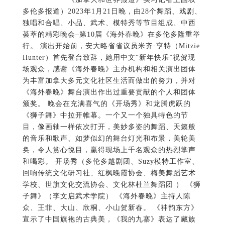
多伦多报道）2023年1月21日晚，由28个舞蹈、戏剧、
独唱和合唱、小品、武术、模特秀等节目组成、中西
荟萃的精彩晚会–第10届《海外春晚》在多伦多隆重举
行。 演出开始前，安大略省省议员米齐·亨特（Mitzie
Hunter）首先登台致辞，她用中文“新年快乐”祝贺现
场观众，感谢《海外春晚》主办机构和相关演出团体
为丰富加拿大多元文化社区生活而做出的努力，并对
《海外春晚》舞台演出作出过重要贡献的个人和团体
颁奖。 晚会在充满喜气的《开场秀》和龙腾虎跃的
《狮子舞》中拉开帷幕。一个又一个独具特色的节
目，像画轴一样依次打开，美妙多姿的舞蹈、天籁般
的音乐和歌声、如梦似幻的舞台灯光和布景，美轮美
奂，令人赏心悦目，赢得现场上千名观众的热烈掌声
和喝彩。 开场秀（多伦多越剧团、Suzy模特工作室、
回响传统文化研习社、红枫晚霞协会、梅美舞蹈艺术
学校、世旗文化交流协会、文化林杜兰舞蹈团 ） 《狮
子舞》（李文启武术学院） 《海外春晚》主持人陈
众、王菲、大山、欣桐、小山贺新春。 《神韵东方》
宣示了中国旗袍的古典美，《我的九寨》表达了藏族