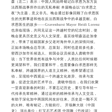
森（左二）表示：中国人民始终铭记白求恩为东方反
法西斯战事所作出的无私奉献 本届晚会以“白求恩之
夜”为主题，意义非凡。晚会通过影像回顾了白求恩医
生的光辉事迹和他在反法西斯战争中的卓越贡献。白
求恩医生的故乡——Gravenhurst Mayor Heidi Lorenz
也亲临现场，共同见证这一跨越时空的纪念时刻，使
晚会更具历史意义与人文深度。嘉宾徐明森远赴加拿
大，带来了祖籍国家乡父老对海外华人的深情问候。
正如本场晚会总导演、总策划，同时也是前多伦多、
密西沙加市长候选人、前国会议员候选人龚晓华所
说：当下世界依然有战争与冲突，人类比任何时候都
更渴望和平。我们需要和平，也需要像白求恩那样无
私奉献、跨越国界的人道主义精神。他希望通过活
动，呈现给中西观众一个跨越文化差异、传承与发
扬，促进交流的艺术平台。 龚晓华指出，在我们欢聚
一堂喜迎新春的时刻，不要忘记历史，要引导年轻一
代传承先辈精神。通过这样的精神传承与人文交流，
有助于深化加中两国民间友好往来。历史是一颗不灭
的火种。唯有铭记，方能前行。 开场舞大鼓《中国
龙》 演出单位：红宝石艺术团 中国舞《竹枝词》 演