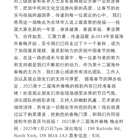
邦三级政要和各界人士及各族裔观众齐聚一堂欢度春
节，把加中民间文化交流推向新的高度，让春节的欢
乐与祝福跨越国界，传递到每一位观众的心中。 我们
将用这一场晚会为全球华人送上最真挚的祝福——祝
愿大家在新的一年里，身体健康、家庭幸福、事业腾
飞、吉祥如意。 汇聚力量，传递温暖 从2014年首届海
外春晚开始，至今我们已经走过了十一个春秋，成为
了加国最具规模、最具影响力的庆祝中国春节的晚
会。在这一路的成长与发展中，每一位参与者的努力
和支持都是我们不断前行的动力。作为第十二届海外
春晚的主办方，我们衷心感谢所有演出团队、工作人
员以及观众朋友们的支持与厚爱。 随着春节的脚步临
近，2025第十二届海外春晚的精彩内容已经准备就
绪！欢迎观众朋友们亲临现场感受浓厚的节日气氛。
演出团队的精彩表现，主持人的幽默风趣，艺术家的
倾情演绎，所有这一切都在等待您的到来！现在就通
过以下购票通道，抢购您的春晚门票，和我们共同迎
接蛇年的喜庆与祝福！ 2025第十二届海外春晚 晚会时
间：2025年1月25日7pm 演出地址：190 Railside Rd,
North York, ON M3A 1A3 票务信息：$38,