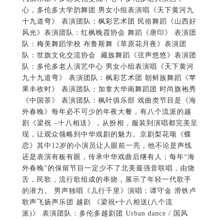
心，多伦多大学韵舞团 男女小组表演唱《天下黄河九
十九道弯》 表演团队：枫彩艺术团 民俗舞蹈《山西好
风光》表演团队：红枫晚霞协会 舞蹈《唐印》 表演团
队：梅美舞蹈学校 布鲁斯舞《草原花月夜》表演团
队：世旗文化交流协会 藏族舞蹈《弦声悠悠》表演团
队：多伦多老人演艺中心 男女小组表演唱《天下黄河
九十九道弯》 表演团队：枫彩艺术团 朝鲜族舞蹈《苹
果丰收时》 表演团队：加拿大华南舞蹈团 时尚旗袍秀
《中国茶》 表演团队：枫叶俱乐部 戏曲类节目是《海
外春晚》每年必不可少的年夜大餐，有八个流派的越
剧《梁祝 –十八相送》，从扮相，服装到演唱都完美呈
现，让观众领略到中华戏剧的魅力。京剧梨花颂《蝶
恋》其中12岁的小演员让人眼前一亮，他不论是声线
还是表演有板有眼，传承中华戏曲后继有人；每年“海
外春晚”的保留节目一定少不了北美最强音联唱，由饶
舌，民歌，流行歌组成的串烧，展示了年轻一代歌手
的潜力。 男声独唱《儿行千里》演唱：谭守金 滑铁卢
歌声飞扬声乐团 越剧 《梁祝•十八相送(八个流
派)》 表演团队：多伦多越剧团 Urban dance / 国风