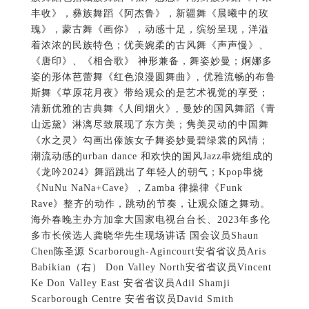
丰收》，彝族舞蹈《阿杰鲁》，新疆舞《晨曦中的玫
瑰》，蒙古舞《画你》，动感十足，缤纷呈现，洋溢
着浓浓的民族特色；优美婉柔的古风舞《声声慢》、
《唐印》、《相合歌》 神形兼备，舞姿妙曼；婀娜多
姿的形体芭蕾舞《红色浪漫圆舞曲》, 优雅流畅的布鲁
斯舞《草原花月夜》带给观众的是艺术视觉的享受；
清新优雅的古典舞《人间烟火》, 曼妙的国风舞蹈《青
山远黛》淋漓尽致展现了东方美；隽美灵动的中国舞
《水之灵》勾画出傣族女子舞姿妙曼碧绿裳的风情；
潮流动感的urban dance 和欢快的国风Jazz串烧组成的
《龙吟2024》舞蹈跳出了年轻人的朝气；Kpop串烧
《NuNu NaNa+Cave》，Zamba 律操律《Funk
Rave》整齐的动作，跳动的节奏，让观众随之舞动。
海外春晚主办方加拿大国家电视台台长、2023年多伦
多市长候选人龚晓华先生现场讲话 国会议员Shaun
Chen陈圣源 Scarborough-Agincourt安省省议员Aris
Babikian（右） Don Valley North安省省议员Vincent
Ke Don Valley East 安省省议员Adil Shamji
Scarborough Centre 安省省议员David Smith