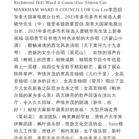
Richmond Hill Ward 4 Councillor Simon Cui
MARKHAM WARD 8 COUNCILLOR Lsa Lee李思韻
加拿大国家电视台台长、2023年多伦多市长候选人龚
晓华先生（中）接受各级政要贺信 加拿大国家电视台
台长，2023年多伦多市长候选人龚晓华先生送上新春
祝福 说唱类节目有地方特色浓郁的大合唱《沂蒙山小
调》，酣畅淋漓的西北风表演唱《天下黄河九十九道
弯》，悠扬的女生小合唱《莫尼山》，欢快的混声合
唱《树梢上的芭蕾》相映成辉；独唱类节目今年也是
再上一层楼，由四位专业歌手精彩献艺，赢得了观众
阵阵掌声。声情并茂的男高音独唱《儿行千里》, 女高
音独唱《故乡的目光》, 女高音独唱《望月》唱出了远
方儿女在新春之际思乡念亲之情；女高音独唱《帕米
尔我的家乡多么美》高亢嘹亮的歌声回荡在演出大
厅，令人久久回味。声情并茂的朗诵《新年，你
好！》献给大家新年最美好的祝福！ 大型开场走秀
《茉莉花》 表演团队：梅美舞蹈学校，滑铁卢大学简
伊舞蹈团，枫叶俱乐部，世旗文化交流协会 ，Suzy模
特儿工作室，滑铁卢「相约美丽」女子俱乐部，新时
代俱乐部，多彩文化交流中心，多伦多老人演艺中