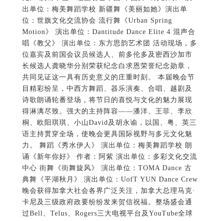
出单位：梅美舞蹈学校 新疆舞《美丽如她》演出单
位：世旗文化交流协会 流行舞《Urban Spring
Motion》 演出单位：Dantitude Dance Elite 4 混声合
唱《教父》 演出单位：东方思韵艺术团 活动现场，多
位嘉宾及前国会议员候选人、前多伦多及密西沙加市
长候选人龚晓华分别荣获纪念白求恩荣誉纪念勋章，
共同见证这一具有历史意义的庄重时刻。 本届晚会节
目精彩纷呈，中西方舞蹈、器乐演奏、合唱、越剧及
诗歌朗诵轮番登场，将节日的喜悦与文化的魅力展现
得淋漓尽致。强大的主持阵容——潘洋、王菲、李欣
桐、欧阳琪琪、小山David及胡永谕，以国、粤、英三
语主持贯穿全场，使晚会更具国际视野与多元文化魅
力。 舞蹈《秀水伊人》 演出单位：梅美舞蹈学校 朗
诵《新年你好》 作者：阿紫 演出单位：多彩文化交流
中心 街舞《街舞旋风》 演出单位：TOMA Dance 古
典舞《平湖秋月》 演出单位：UofT YUN Dance Crew
晚会获得加拿大社会各界广泛关注，加拿大总理马克·
卡尼及三级政府政要纷纷发来贺信祝福。整场盛会通
过Bell、Telus、Rogers三大电视平台及YouTube全球