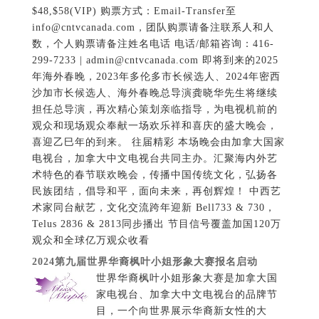
$48,$58(VIP) 购票方式：Email-Transfer至
info@cntvcanada.com，团队购票请备注联系人和人
数，个人购票请备注姓名电话 电话/邮箱咨询：416-
299-7233 | admin@cntvcanada.com 即将到来的2025
年海外春晚，2023年多伦多市长候选人、2024年密西
沙加市长候选人、海外春晚总导演龚晓华先生将继续
担任总导演，再次精心策划亲临指导，为电视机前的
观众和现场观众奉献一场欢乐祥和喜庆的盛大晚会，
喜迎乙巳年的到来。 往届精彩 本场晚会由加拿大国家
电视台，加拿大中文电视台共同主办。汇聚海内外艺
术特色的春节联欢晚会，传播中国传统文化，弘扬各
民族团结，倡导和平，面向未来，再创辉煌！ 中西艺
术家同台献艺，文化交流跨年迎新 Bell733 & 730，
Telus 2836 & 2813同步播出 节目信号覆盖加国120万
观众和全球亿万观众收看
2024第九届世界华裔枫叶小姐形象大赛报名启动
世界华裔枫叶小姐形象大赛是加拿大国
家电视台、加拿大中文电视台的品牌节
目，一个向世界展示华裔新女性的大