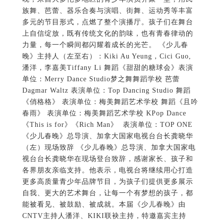
族舞、芭蕾、器乐合奏与演唱、街舞、运动秀等丰富
多元的节目形式，点燃了整个演播厅。孩子们在舞台
上自信绽放，既有传统文化的韵味，也有青春律动的
力量，每一个瞬间都闪耀着成长的光芒。 《少儿春
晚》主持人（左至右）：Kiki Au Yeung，Cici Guo,
潘洋，李嘉美Tiffany Li 舞蹈《甜甜的糖球会》表演
单位：Merry Dance Studio梦之舞舞蹈学校 芭蕾
Dagmar Waltz 表演单位：Top Dancing Studio 舞蹈
《俏格格》 表演单位：梅美舞蹈艺术学校 舞蹈《且吟
春雨》 表演单位：梅美舞蹈艺术学校 KPop Dance
《This is for》《Rich Man》 表演单位：TOP ONE
《少儿春晚》总导演、加拿大国家电视台台长龚晓华
（左）现场致辞 《少儿春晚》总导演、加拿大国家电
视台台长龚晓华在现场登台致辞，感谢家长、孩子和
各界朋友亲临支持。他表示，电视台将继续用心打造
更多高质量青少年品牌节目，为孩子们提供更多展示
自我、更大的艺术舞台，让每一个有梦想的孩子，都
能被看见、被鼓励、被成就。本届《少儿春晚》由
CNTV主持人潘洋、KIKI联袂主持，特邀嘉宾主持