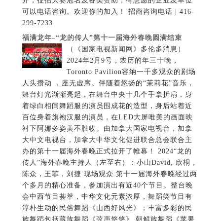
开，征招大赛冠名及各类赞助，有意愿的企业及单位
可以电话咨询。欢迎你的加入！ 招商咨询电话 | 416-
299-7233
福满龙年–“龙的传人”第十一届海外春晚圆满结束
（《国家电视新闻网》多伦多消息）
2024年2月9号，农历的年三十晚，
Toronto Pavilion容纳一千多观众的剧场
人头攒动 ，座无虚席。伴随着悠扬的“茉莉花”音乐，
舞台灯光渐渐亮起，在舞台中央十几个手拿折扇，身
着绿白相间舞蹈服的演员围成花的造型，身后站着近
百位身着旗袍汉服的演员，在LED大屏唯美的画面映
衬下阿娜多姿美不胜收。由加拿大国家电视台，加拿
大中文电视台，加拿大中华文化促进联合总会联合主
办的第十一届海外春晚正式拉开了帷幕！ 2024“龙的
传人”海外春晚主持人（左至右）：小山David, 欣桐，
陈众，王菲，刘捷 现场观众 第十一届海外春晚经过两
个多月的精心准备，参加演出有近40个节目。整台晚
会中西节目荟萃，中华文化元素浓厚，舞蹈类节目有
淳朴生动的民俗舞蹈《山西好风光》；丰富多彩的民
族舞蹈包括藏族舞蹈《弦声悠悠》,朝鲜族舞蹈《苹果