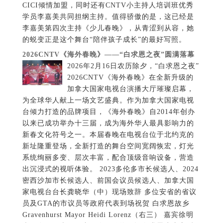
CICI倾情加盟，同时还有CNTV小主持人培训班优秀
学员李嘉美共同担纲主持。值得骄傲的是，这已经是
李嘉美第四次主持《少儿春晚》，从青涩到从容，她
的蜕变正是这个舞台“陪伴孩子成长”的最好写照。
2026CNTV《海外春晚》——“白求恩之夜”圆满落幕
2026年2月16日农历除夕，“白求恩之夜”
2026CNTV《海外春晚》在全新升级的
加拿大国家电视台演播大厅璀璨启幕，
为全球华人献上一场文艺盛典。作为加拿大国家电视
台倾力打造的品牌项目，《海外春晚》自2014年创办
以来已成功举办十三届，成为海外华人最具影响力的
新春文化符号之一。本届春晚在电视台位于北约克的
新址隆重登场，全新打造的舞台空间宽阔恢宏，灯光
系统绚丽多变、层次丰富，配合顶级音响设备，营造
出沉浸式的视听体验。 2023多伦多市长候选人、2024
密西沙加市长候选人、前国会议员候选人、加拿大国
家电视台台长龚晓华（中）现场致辞 多位安省的省议
员及GTA的市议员等政府代表到场祝贺 白求恩故乡
Gravenhurst Mayor Heidi Lorenz（右三） 嘉宾徐明