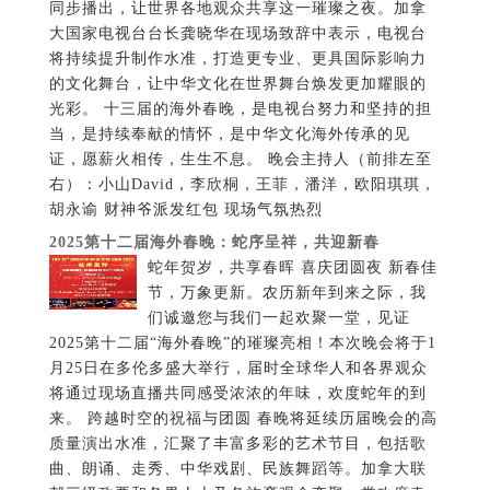
同步播出，让世界各地观众共享这一璀璨之夜。加拿
大国家电视台台长龚晓华在现场致辞中表示，电视台
将持续提升制作水准，打造更专业、更具国际影响力
的文化舞台，让中华文化在世界舞台焕发更加耀眼的
光彩。 十三届的海外春晚，是电视台努力和坚持的担
当，是持续奉献的情怀，是中华文化海外传承的见
证，愿薪火相传，生生不息。 晚会主持人（前排左至
右）：小山David，李欣桐，王菲，潘洋，欧阳琪琪，
胡永谕 财神爷派发红包 现场气氛热烈
2025第十二届海外春晚：蛇序呈祥，共迎新春
蛇年贺岁，共享春晖 喜庆团圆夜 新春佳
节，万象更新。农历新年到来之际，我
们诚邀您与我们一起欢聚一堂，见证
2025第十二届“海外春晚”的璀璨亮相！本次晚会将于1
月25日在多伦多盛大举行，届时全球华人和各界观众
将通过现场直播共同感受浓浓的年味，欢度蛇年的到
来。 跨越时空的祝福与团圆 春晚将延续历届晚会的高
质量演出水准，汇聚了丰富多彩的艺术节目，包括歌
曲、朗诵、走秀、中华戏剧、民族舞蹈等。加拿大联