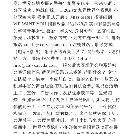
赛。世界各地华裔选手每年相聚多伦多，带来友谊，
分享成功，挑战自我。 1 2024第九届世界华裔枫叶小
姐形象大赛 报名正式开启！ Miss Maple 招募细则
WE WANT YOU 招募对象 18岁-28岁 美丽和智慧兼备
的华裔青年女性 喜爱中华文化 身材匀称，五官端正
阳光，积极向上 报名方式 下列方式选一即可 1. 邮箱
报名 admin@cntvcanada.com 注明姓名，联系方式
（电话+微信） 附件发送近期照片 2. 网络报名 长摁扫
描下方二维码 报名费用：$100 （etrans:
info@cntvcanada.com） 报名后大赛组委会联系通知
比赛详细信息 请保持联系方式畅通 得到什么？ 专业
团队指导，展示一个更加自信、靓丽的自我 丰厚奖品
积累丰富的舞台经验 获胜佳丽有机会参加电视台活动
主持，宣传，广告制作，及影视剧表演等 星光熠
熠，灿如春华 2024第九届世界华裔枫叶小姐大赛 期待
你的到來！ 一个展示才华 和美丽的平台， 一个挑战
和提升， 发现全新自我的舞台， 这个金秋等你加入，
共襄盛事， 共度美丽时刻。 枫叶小姐形象大赛 合作
招商中！ 世界华裔枫叶小姐形象大赛招商活动正在展