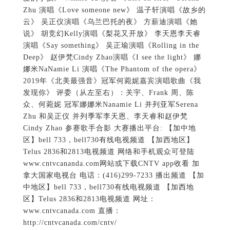
Zhu 演唱《Love someone new》 温子轩演唱《故乡的
云》 吴正仪演唱《乌兰巴托的夜》 方薪迪演唱《她
说》 胡竞幻Kelly演唱《梨花又开放》 李天恩李天睿
演唱《Say something》 吴正瑜演唱《Rolling in the
Deep》 赵伊梵Cindy Zhao演唱《I see the light》 娜
娜米NaNamie Li 演唱《The Phantom of the opera》
2019年《北美最强音》冠军何菀妮嘉宾演唱歌曲《我
发现你》 评委（从左至右）：关宇、Frank 周、陈
众、何菀妮 冠军娜娜米Nanamie Li 并列亚军Serena
Zhu 和吴正仪 并列季军李天恩、李天睿和赵伊梵
Cindy Zhao 参赛歌手合影 大赛播出平台: 【加中地
区】bell 733，bell730有线电视频道 【加西地区】
Telus 2836和2813电视频道 网络和手机观众可登陆
www.cntvcananda.com网站或下载CNTV app收看 加
拿大国家电视台 电话：(416)299-7233 播出频道 【加
中地区】bell 733，bell730有线电视频道 【加西地
区】Telus 2836和2813电视频道 网址：
www.cntvcanada.com 直播：
http://cntvcanada.com/cntv/