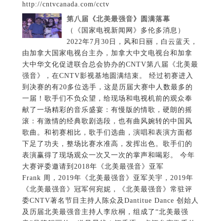
http://cntvcanada.com/cctv
第八届《北美最强音》圆满落幕
（《国家电视新闻网》多伦多消息）
2022年7月30日，风和日丽，白云蓝天，
由加拿大国家电视台主办，加拿大中文电视台和加拿
大中华文化促进联合总会协办的CNTV第八届《北美最
强音》，在CNTV影视基地圆满结束。 经过初赛进入
到决赛的有20多位选手，这是历届大赛中人数最多的
一届！歌手们不负众望，给现场和电视机前的观众奉
献了一场精彩的音乐盛宴：有慢版的情歌，硬朗的摇
滚：有激情的经典歌剧选段，也有曲风婉转的中国风
歌曲。和初赛相比，歌手们选曲，演唱和表演方面都
下足了功夫，整场比赛水准高，发挥出色。歌手们的
表演赢得了现场观众一次又一次的掌声和喝彩。 今年
大赛评委邀请到2018年《北美最强音》亚军
Frank 周，2019年《北美最强音》亚军关宇，2019年
《北美最强音》冠军何宛妮，《北美最强音》常驻评
委CNTV著名节目主持人陈众及Dantitue Dance 创始人
及历届北美最强音主持人李欣桐，组成了“北美最强