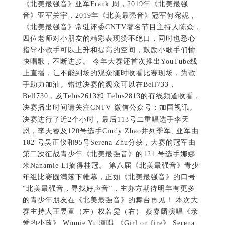
《北美最强音》亚军Frank 周，2019年《北美最强
音》亚军关宇，2019年《北美最强音》冠军何宛妮，
《北美最强音》常驻评委CNTV著名节目主持人陈众，
四位老师对小朋友的精彩表现赞不绝口，同时也悉心
指导小歌手可以上升和提高的空间，鼓励小歌手们愉
快唱歌，不断进步。 今年大赛还首次推出YouTube线
上直播，让不能到场的观众随时收看比赛现场，为歌
手助力加油。错过决赛的观众可以在Bell733，
Bell730，及Telus2613和 Telus2813的有线频道收看，
决赛播出时间请关注CNTV 微信公众号：加国视讯。
决赛进行了近2个小时，最后113号二重唱选手李天
恩，李天睿及120号选手Cindy Zhao并列季军, 亚军由
102 号吴正仪和95号Serena Zhu分获，大赛的冠军由
第二次征战青少年《北美最强音》的121 号选手娜娜
米Nanamie Li摘得桂冠。 第八届《北美最强音》青少
年组比赛圆满落下帷幕，正如《北美最强音》的口号
“北美最强音，寻找好声音”，主办方期待明年有更多
的青少年朋友在《北美最强音》的舞台再见！ 本次大
赛主持人王昱童（左）权若雯（右） 蔡嘉麟演唱《亲
爱的小孩》 Winnie Yu 演唱 《Girl on fire》 Serena