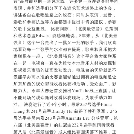
音”品牌靓丽的一道风景线！评委逐一点评参赛歌手的
表现，并和选手们分享了在追求艺术道路上的体会，
讲述各自在歌唱道路上的蜕变；同时从表演，发音，
选歌和参赛抗压等方面都选手提出中肯的建议，参赛
的歌手受益匪浅。 比赛间隙，《北美最强音》总策划
和艺术总监Edward 龚感慨地说，8年来，从《北美最
强音》这个平台走出了一批又一批的歌手，我们欣喜
地看到每一年歌手的水准都在提高，歌曲和音乐把大
家联系在一起，《北美最强音》这个平台将大家联系
在一起，电视台一直在为推动本地音乐人材的发掘和
影视娱乐市场的提高发功发力。电视台的优势就是不
仅能举办高水准的比赛更能够通过拥有的电视频道让
加东加西的观众都能收看比赛和活动，受众面广，影
响力大。今年大赛还首次推出YouTube线上直播，让
不能到场的观众随时收看比赛现场，为歌手助力加
油。 决赛进行了近4个小时，最后237号选手Fiona
Liang 和241号选手Brandy Hu 获得了并列季军，245
号选手林昊南及243号选手Amanda Liu 分获亚军，第
八届《北美最强音》的桂冠由232号选手陈雨昕获得！
第八届《北美最强音》成人组比赛圆满落下帷幕，正