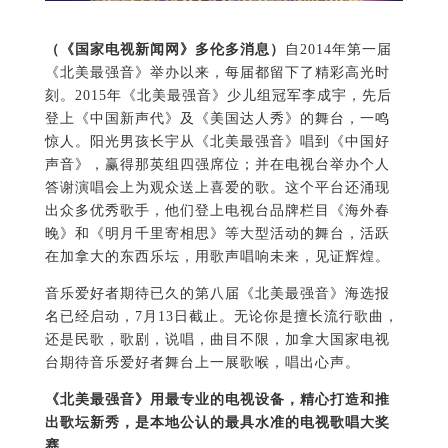
（《国家电视新闻网》多伦多消息）
自2014年第一届
《北美最强音》举办以来，每届都留下了精彩高光时
刻。2015年《北美最强音》少儿组冠军李成宇，先后
登上《中国新声代》及《美国达人秀》的舞台，一鸣
惊人。阳光男孩长宇从《北美最强音》唱到《中国好
声音》，赢得那英组四强席位；并在电视台举办个人
答谢演唱会上为观众送上喜爱的歌。这个平台还涌现
出众多优秀歌手，他们登上电视台品牌栏目《海外春
晚》和《明月千里寄相思》等大型活动的舞台，活跃
在加拿大的东西乐坛，用歌声唱响未来，见证辉煌。
音乐爱好者期待已久的第八届《北美最强音》海选报
名已经启动，7月13日截止。无论你是擅长流行歌曲，
还是民歌，歌剧，说唱，曲目不限，加拿大国家电视
台期待音乐爱好者舞台上一展歌喉，唱出心声。
《北美最强音》用最专业的电视设备，精心打造和推
出歌坛新秀，是本地公认的最具水准的电视歌唱大奖
赛。