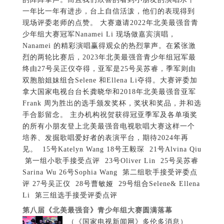
一年比一年有进步，台上自信活泼，他们的表现得到
现场评委老师的点赞。 大赛邀请2022年北美最强音青
少年组大赛冠军Nanamei Li 现场做嘉宾演唱，
Nanamei 的精彩演唱赢得观众的热烈掌声。在紧张激
烈的两轮比赛后，2023年北美最强音青少年组冠军最
终由27号吴正仪夺得，亚军是25号吴苏睿，季军则由
双胞胎姐妹组合Selene 和Ellena Li夺得。大赛评委加
拿大国家电视台台长龚晓华和2018年北美最强音亚军
Frank 周为胜出的选手颁发奖杯，奖状和奖品，并和选
手合影留念。 主办机构祝贺获得冠亚季军及各单项奖
的所有小朋友登上北美最强音电视歌唱大赛这样一个
培养、发掘歌唱爱好者的表演平台，期待2024年再
见。 15号Katelyn Wang 18号王毅琛 21号Alvina Qiu
第一组小歌手接受点评 23号Oliver Lin 25号吴苏睿
Sarina Wu 26号Sophia Wang 第二组歌手接受评委点
评 27号吴正仪 28号曹敏娅 29号组合Selene& Ellena
Li 第三组选手接受评委点评
第八届《北美最强音》青少年组大赛圆满落幕
（《国家电视新闻网》多伦多消息）