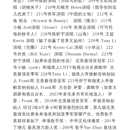
幸运》 208号侯爵演唱《为你写的歌》 209号王欣雨演
唱《胡桃夹子》 210号吕晓芳 Helen演唱《我等你到花
儿也谢了》 211号佟军演唱《中国的土地》 212号 K
兔 组合 （Krystal & Bunny） 演唱《慢冷》 215号
小杨 Josh演唱《Stone》 216号 张夷达演唱《可可托
海的牧羊人》 218号陈昕宇演唱《山海》 219号 王超
Kevin 演唱《输了你赢了世界又如何》 220号 Tony Li
演唱《兜圈》 221号 Kyoto Cai 演唱《小幸运》 222
号肖然（Bill Xiao） 演唱《Nessum Dorma》 223号
舒宁演唱《如果你是我的传说》 北美最强音冠军 215
号小杨（josh）和颁奖人CNTV电视台台长龚晓华 北
美最强音季军 220号Tony Li，颁奖人帝旗帜音响创始
人 Frank周 北美最强音亚军 223号舒宁和颁奖人帝旗
帜音响创始人 Frank周 大合影 评委：龚晓华（加拿大
国家电视台台长、 2023年多伦多市市长候选人） 评
委：Frank 周， 2018年北美最强音亚军，帝旗音响创
始人 经过2轮4个多小时紧张激烈的比赛，第九届北美
最强音比赛各单项奖和冠亚季军荣耀产生。优秀歌手
奖获得者如下: 单项歌手奖： 中华文化传播奖：201号
丁增元 最具潜力新人奖：206号 歌手Yue Zhuo 最佳演