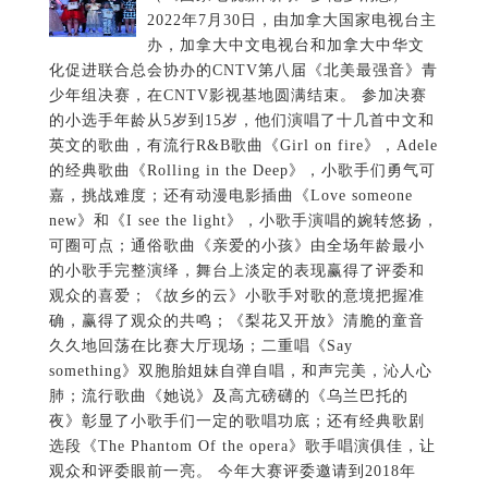
2022年7月30日，由加拿大国家电视台主
办，加拿大中文电视台和加拿大中华文
化促进联合总会协办的CNTV第八届《北美最强音》青
少年组决赛，在CNTV影视基地圆满结束。 参加决赛
的小选手年龄从5岁到15岁，他们演唱了十几首中文和
英文的歌曲，有流行R&B歌曲《Girl on fire》，Adele
的经典歌曲《Rolling in the Deep》，小歌手们勇气可
嘉，挑战难度；还有动漫电影插曲《Love someone
new》和《I see the light》，小歌手演唱的婉转悠扬，
可圈可点；通俗歌曲《亲爱的小孩》由全场年龄最小
的小歌手完整演绎，舞台上淡定的表现赢得了评委和
观众的喜爱；《故乡的云》小歌手对歌的意境把握准
确，赢得了观众的共鸣；《梨花又开放》清脆的童音
久久地回荡在比赛大厅现场；二重唱《Say
something》双胞胎姐妹自弹自唱，和声完美，沁人心
肺；流行歌曲《她说》及高亢磅礴的《乌兰巴托的
夜》彰显了小歌手们一定的歌唱功底；还有经典歌剧
选段《The Phantom Of the opera》歌手唱演俱佳，让
观众和评委眼前一亮。 今年大赛评委邀请到2018年