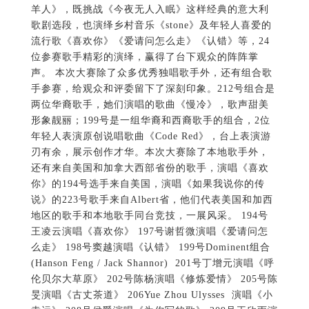
羊人》，既挑战《今夜无人入眠》这样经典的意大利
歌剧选段，也演绎乡村音乐《stone》及年轻人喜爱的
流行歌《喜欢你》《爱请问怎么走》《认错》等，24
位参赛歌手精彩的演绎，赢得了台下观众的阵阵掌
声。 本次大赛除了众多优秀独唱歌手外，还有组合歌
手参赛，给观众和评委留下了深刻印象。212号组合是
两位华裔歌手，她们演唱的歌曲《慢冷》，歌声甜美
形象靓丽；199号是一组华裔和西裔歌手的组合，2位
年轻人表演原创说唱歌曲《Code Red》，台上表演游
刃有余，展示创作才华。本次大赛除了本地歌手外，
还有来自美国和加拿大西部省份的歌手，演唱《喜欢
你》的194号选手来自美国，演唱《如果我说你的传
说》的223号歌手来自Albert省，他们代表美国和加西
地区的歌手和本地歌手同台竞技，一展风采。 194号
王凌云演唱《喜欢你》 197号谢哲微演唱《爱请问怎
么走》 198号窦越演唱《认错》 199号Dominent组合
(Hanson Feng / Jack Shannor) 201号丁增元演唱《呼
伦贝尔大草原》 202号陈杨演唱《修炼爱情》 205号陈
旻演唱《古丈茶道》 206Yue Zhou Ulysses 演唱《小