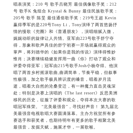
唱表演奖：210 号 歌手吕晓芳 最佳偶像歌手奖：212
号 歌手K 兔组合 Krystal & Bunny 最佳民族歌手奖：
205号 歌手 陈旻 最佳通俗歌手奖：219号王超 Kevin
赢得季军的是220号Tony Li，Tony演绎了两首悠扬抒
情的慢歌《兜圈》和《普通朋友》，演唱细腻入微，
娓娓动听的旋律让人共情。亚军由223号歌手舒宁夺
得，形象和歌声具佳的舒宁初赛一开场就赢得观众的
掌声，将刘德华的《如果你是我的传说》演绎得惟妙
惟肖；决赛继续稳健发挥用一曲《你》打动了观众和
评委夺得亚军；冠军由215号歌手Josh小杨夺得。他演
唱了两首乡村摇滚歌曲,曲调简单，节奏平稳，但叙事
性极强，加之歌手极具辨识度的嗓音，唱着岁月流
逝，唱着大自然的沧桑变迁，有一种魔力直击灵魂深
处；特别是决赛上演唱的《The last resort》反思美洲
移民的历史，征服了评委和观众，夺得本次大赛的歌
唱冠军殊荣。 “北美最强音”，寻找好声音！ 第九届北
美最强音电视歌唱大赛圆满落幕。主办方祝贺所有参
赛选手和获奖者，也期待明年有更多的歌手相聚北美
最强音，发掘天赋，施展才华，一展歌喉。