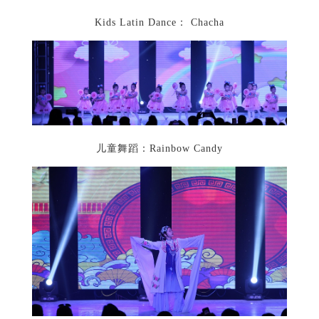
Kids Latin Dance： Chacha
儿童舞蹈：Rainbow Candy