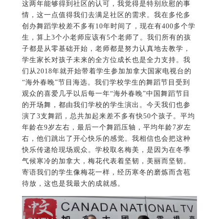
这两年能够得到社区的认可，我觉得是特别欣慰的事
情，这一点值得我们去满足社区的需求。我在多伦多
创办舞蹈学校差不多有10年时间了，现在有400多个学
生，算上3个小老师应该有5个老师了。我们所有的孩
子都是从零基础开始，老师都是努力认真地去教学，
学生家长对孩子未来的全方位成长也是全力支持。我
们从2018年就开始带着学生参加加拿大国家电视台的
“海外春晚”节目海选。我们学校学生的舞蹈节目受到
观众的喜爱几乎以后每一年“海外春晚”中国舞蹈节目
的开场舞，都由我们学校的学生演出。今天我们也参
演了3支舞蹈，总共加起来差不多有快50个孩子。平均
年龄在9岁左右，最后一个舞蹈压轴，平均年龄7岁左
右，他们跳出了开心快乐的感觉。我相信也会把这种
快乐传递给现场观众。学校取名梅美，是因为在冬季
气候寒冷的加拿大，梅花代表着坚韧，美丽而坚韧。
寄语我们的学生像梅花一样，经历寒冬的磨炼而含苞
待放，这也是我最大的成就感。