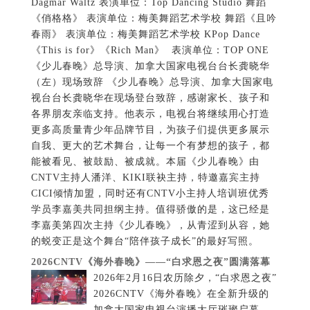
Dagmar Waltz 表演单位：Top Dancing Studio 舞蹈
《俏格格》 表演单位：梅美舞蹈艺术学校 舞蹈《且吟
春雨》 表演单位：梅美舞蹈艺术学校 KPop Dance
《This is for》《Rich Man》 表演单位：TOP ONE
《少儿春晚》总导演、加拿大国家电视台台长龚晓华
（左）现场致辞 《少儿春晚》总导演、加拿大国家电
视台台长龚晓华在现场登台致辞，感谢家长、孩子和
各界朋友亲临支持。他表示，电视台将继续用心打造
更多高质量青少年品牌节目，为孩子们提供更多展示
自我、更大的艺术舞台，让每一个有梦想的孩子，都
能被看见、被鼓励、被成就。本届《少儿春晚》由
CNTV主持人潘洋、KIKI联袂主持，特邀嘉宾主持
CICI倾情加盟，同时还有CNTV小主持人培训班优秀
学员李嘉美共同担纲主持。值得骄傲的是，这已经是
李嘉美第四次主持《少儿春晚》，从青涩到从容，她
的蜕变正是这个舞台“陪伴孩子成长”的最好写照。
2026CNTV《海外春晚》——“白求恩之夜”圆满落幕
2026年2月16日农历除夕，“白求恩之夜”
2026CNTV《海外春晚》在全新升级的
加拿大国家电视台演播大厅璀璨启幕，