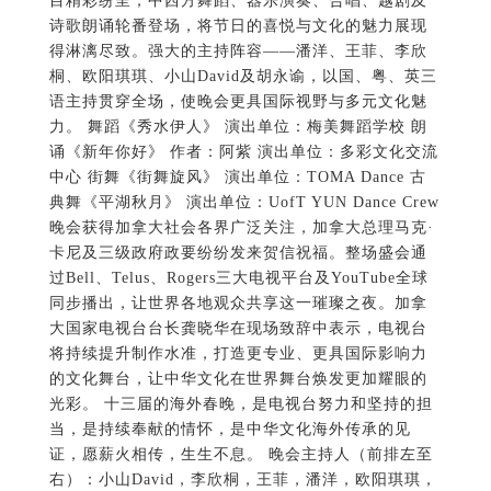
目精彩纷呈，中西方舞蹈、器乐演奏、合唱、越剧及
诗歌朗诵轮番登场，将节日的喜悦与文化的魅力展现
得淋漓尽致。强大的主持阵容——潘洋、王菲、李欣
桐、欧阳琪琪、小山David及胡永谕，以国、粤、英三
语主持贯穿全场，使晚会更具国际视野与多元文化魅
力。 舞蹈《秀水伊人》 演出单位：梅美舞蹈学校 朗
诵《新年你好》 作者：阿紫 演出单位：多彩文化交流
中心 街舞《街舞旋风》 演出单位：TOMA Dance 古
典舞《平湖秋月》 演出单位：UofT YUN Dance Crew
晚会获得加拿大社会各界广泛关注，加拿大总理马克·
卡尼及三级政府政要纷纷发来贺信祝福。整场盛会通
过Bell、Telus、Rogers三大电视平台及YouTube全球
同步播出，让世界各地观众共享这一璀璨之夜。加拿
大国家电视台台长龚晓华在现场致辞中表示，电视台
将持续提升制作水准，打造更专业、更具国际影响力
的文化舞台，让中华文化在世界舞台焕发更加耀眼的
光彩。 十三届的海外春晚，是电视台努力和坚持的担
当，是持续奉献的情怀，是中华文化海外传承的见
证，愿薪火相传，生生不息。 晚会主持人（前排左至
右）：小山David，李欣桐，王菲，潘洋，欧阳琪琪，