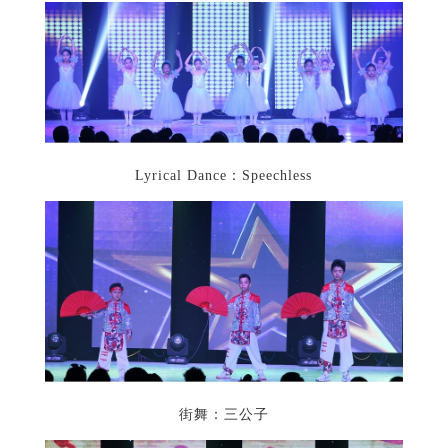
Lyrical Dance：Speechless
街舞：三公子