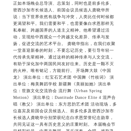
正如本场晚会总导演、总策划，同时也是前多伦多、
密西沙加市长候选人、前国会议员候选人龚晓华所
说：当下世界依然有战争与冲突，人类比任何时候都
更渴望和平。我们需要和平，也需要像白求恩那样无
私奉献、跨越国界的人道主义精神。他希望通过活
动，呈现给中西观众一个跨越文化差异、传承与发
扬，促进交流的艺术平台。 龚晓华指出，在我们欢聚
一堂喜迎新春的时刻，不要忘记历史，要引导年轻一
代传承先辈精神。通过这样的精神传承与人文交流，
有助于深化加中两国民间友好往来。历史是一颗不灭
的火种。唯有铭记，方能前行。 开场舞大鼓《中国
龙》 演出单位：红宝石艺术团 中国舞《竹枝词》 演
出单位：梅美舞蹈学校 新疆舞《美丽如她》演出单
位：世旗文化交流协会 流行舞《Urban Spring
Motion》 演出单位：Dantitude Dance Elite 4 混声合
唱《教父》 演出单位：东方思韵艺术团 活动现场，多
位嘉宾及前国会议员候选人、前多伦多及密西沙加市
长候选人龚晓华分别荣获纪念白求恩荣誉纪念勋章，
共同见证这一具有历史意义的庄重时刻。 本届晚会节