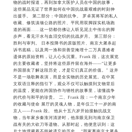
物的战时报道，再到加拿大医护人员在中国的故事，
这些展品见证了世界如何在中国抗战最艰难的时刻伸
出援手。 第二部分：中国的抗争。 罗卓英将军的私人
收藏、修筑滇缅公路的照片、平民用双脚踩实机场跑
道的画面……这一切都仿佛让人听见泥土中传出的脚
步声，看见汗水与血泪交织的抗战岁月。 第三部分：
胜利与审判。 日本投降书的原版照片、南京大屠杀起
诉书底稿，以及周一渔和崇善堂掩埋十二万具遇难者
遗体的原始资料，让人心头沉重。Frank 段，这次展览
的主要收藏者，坚持将这些原件留在海外——“让更多
外国朋友了解这段历史，才是它们真正的价值。” 这并
不是一场歌舞表演，而是全实物的历史展览。在中英
文双语注释的指引下，观众不仅可以触摸到文物背后
的温度，更能在跨国协作与牺牲的故事里，读懂战争
的代价与和平的珍贵。 二、Frank 段：一个南京少年
的收藏与使命 展厅的灵魂人物，是年仅三十一岁的南
京人——Frank 段。 他从十五六岁开始接触抗战文
物，当年家乡秦淮河清淤时，他亲眼见到与南京保卫
战有关的大砍刀等遗物。从那时起，他便意识到：这
片土地埋藏着不能被遗忘的历史。 “我家离南京大屠杀