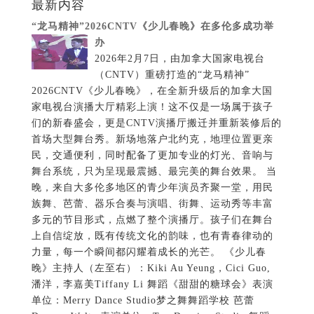
最新内容
“龙马精神”2026CNTV《少儿春晚》在多伦多成功举
办
2026年2月7日，由加拿大国家电视台
（CNTV）重磅打造的“龙马精神”
2026CNTV《少儿春晚》，在全新升级后的加拿大国
家电视台演播大厅精彩上演！这不仅是一场属于孩子
们的新春盛会，更是CNTV演播厅搬迁并重新装修后的
首场大型舞台秀。新场地落户北约克，地理位置更亲
民，交通便利，同时配备了更加专业的灯光、音响与
舞台系统，只为呈现最震撼、最完美的舞台效果。 当
晚，来自大多伦多地区的青少年演员齐聚一堂，用民
族舞、芭蕾、器乐合奏与演唱、街舞、运动秀等丰富
多元的节目形式，点燃了整个演播厅。孩子们在舞台
上自信绽放，既有传统文化的韵味，也有青春律动的
力量，每一个瞬间都闪耀着成长的光芒。 《少儿春
晚》主持人（左至右）：Kiki Au Yeung，Cici Guo,
潘洋，李嘉美Tiffany Li 舞蹈《甜甜的糖球会》表演
单位：Merry Dance Studio梦之舞舞蹈学校 芭蕾