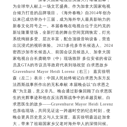
为全球华人献上一场文艺盛典。作为加拿大国家电视
台倾力打造的品牌项目，《海外春晚》自2014年创办
以来已成功举办十三届，成为海外华人最具影响力的
新春文化符号之一。本届春晚在电视台位于北约克的
新址隆重登场，全新打造的舞台空间宽阔恢宏，灯光
系统绚丽多变、层次丰富，配合顶级音响设备，营造
出沉浸式的视听体验。 2023多伦多市长候选人、2024
密西沙加市长候选人、前国会议员候选人、加拿大国
家电视台台长龚晓华（中）现场致辞 多位安省的省议
员及GTA的市议员等政府代表到场祝贺 白求恩故乡
Gravenhurst Mayor Heidi Lorenz（右三） 嘉宾徐明
森（左二）表示：中国人民始终铭记白求恩为东方反
法西斯战事所作出的无私奉献 本届晚会以“白求恩之
夜”为主题，意义非凡。晚会通过影像回顾了白求恩医
生的光辉事迹和他在反法西斯战争中的卓越贡献。白
求恩医生的故乡——Gravenhurst Mayor Heidi Lorenz
也亲临现场，共同见证这一跨越时空的纪念时刻，使
晚会更具历史意义与人文深度。嘉宾徐明森远赴加拿
大，带来了祖籍国家乡父老对海外华人的深情问候。