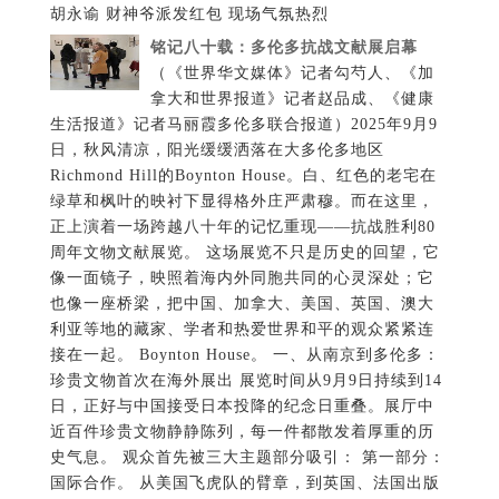
胡永谕 财神爷派发红包 现场气氛热烈
铭记八十载：多伦多抗战文献展启幕
（《世界华文媒体》记者勾芍人、《加
拿大和世界报道》记者赵品成、《健康
生活报道》记者马丽霞多伦多联合报道）2025年9月9
日，秋风清凉，阳光缓缓洒落在大多伦多地区
Richmond Hill的Boynton House。白、红色的老宅在
绿草和枫叶的映衬下显得格外庄严肃穆。而在这里，
正上演着一场跨越八十年的记忆重现——抗战胜利80
周年文物文献展览。 这场展览不只是历史的回望，它
像一面镜子，映照着海内外同胞共同的心灵深处；它
也像一座桥梁，把中国、加拿大、美国、英国、澳大
利亚等地的藏家、学者和热爱世界和平的观众紧紧连
接在一起。 Boynton House。 一、从南京到多伦多：
珍贵文物首次在海外展出 展览时间从9月9日持续到14
日，正好与中国接受日本投降的纪念日重叠。展厅中
近百件珍贵文物静静陈列，每一件都散发着厚重的历
史气息。 观众首先被三大主题部分吸引： 第一部分：
国际合作。 从美国飞虎队的臂章，到英国、法国出版