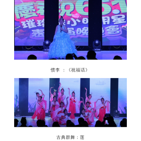
惯李 ：《祝福话》
古典群舞：莲