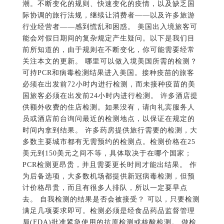
潮。不断变化的规则、快速变化的疫情，以及缺乏国
际协调的旅行法规，继续让消费者——以及许多旅游
行业经营者——感到慌乱和困惑。 美国出入境旅客可
能会对假日期间的复杂规定产生疑问。以下是我们目
前所知道的，由于规则在不断变化，你可能需要经常
关注本文的更新。 哪里可以做入境美国所需的检测？
可持PCR和病毒检测结果进入美国。接种疫苗的旅客
必须在出发前72小时内进行检测，而未接种疫苗的美
国旅客必须在出发前24小时内进行检测。 许多酒店提
供额外收费的住店检测。如果没有，请向礼宾服务人
员或酒店前台询问最近的检测地点，以保证在规定的
时间内拿到结果。 许多药房提供旅行需要的检测，大
多数主要城市都有无需预约的检测点。检测价格在25
美元到150美元之间不等，具体取决于在哪个国家；
PCR检测更昂贵，并且需要更长时间才能出结果。 作
为后备选项，大多数机场都提供新冠病毒检测，但预
计价格昂贵，而且有很多人排队，所以一定要早点
去。 自我检测的结果是否会被接受？ 可以，只要检测
满足几项要求即可。检测必须是经食品药品监督管理
局(FDA)批准紧急使用的抗原检测或核酸检测。 做检