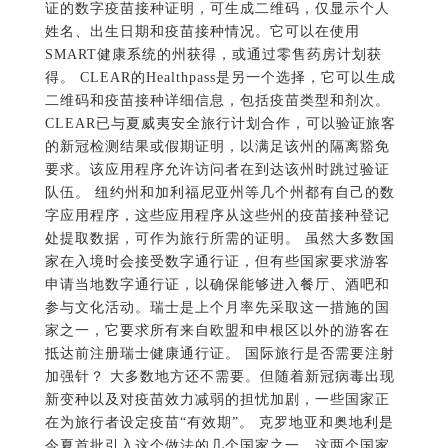
证的数字疫苗接种证明，可生成二维码，仅显示个人
姓名、出生日期和疫苗接种情况。它可以在使用
SMART健康系统的州获得，或通过零售药房计划获
得。 CLEAR的Healthpass是另一个选择，它可以生成
二维码和疫苗接种详细信息，包括疫苗类型和剂次。
CLEAR已与夏威夷安全旅行计划合作，可以验证旅客
的新冠检测结果或假期证明，以满足该州的隔离豁免
要求。该应用程序允许访问者在到达该州时跳过验证
队伍。 纽约州和加利福尼亚州等几个州都有自己的数
字应用程序，这些应用程序从这些州的疫苗接种登记
处提取数据，可作为旅行所需的证明。 虽然大多数国
家在入境时会接受数字通行证，但有些国家要求游客
申请当地数字通行证，以确保能够进入餐厅、酒吧和
参与文化活动。瑞士是上个月率先采取这一措施的国
家之一，它要求所有来自欧盟和申根区以外的游客在
抵达前注册瑞士健康通行证。 国际旅行是否需要注射
加强针？ 大多数地方还不需要。但随着新冠病毒出现
新变种以及对疫苗效力减弱的担忧加剧，一些国家正
在为旅行者设定疫苗“有效期”。 克罗地亚和奥地利是
今夏首批引入这个做法的几个国家之一，这两个国家