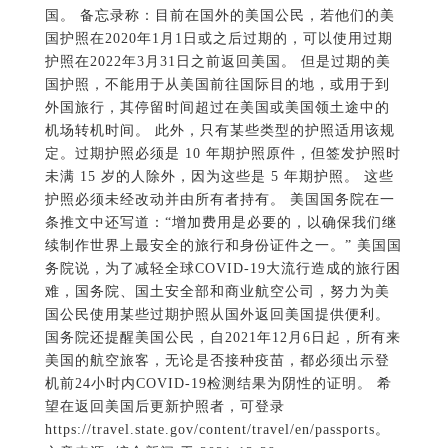
国。 备忘录称：目前在国外的美国公民，若他们的美
国护照在2020年1月1日或之后过期的，可以使用过期
护照在2022年3月31日之前返回美国。 但是过期的美
国护照，不能用于从美国前往国际目的地，或用于到
外国旅行，其停留时间超过在美国或美国领土途中的
机场转机时间。 此外，只有某些类型的护照适用该规
定。过期护照必须是 10 年期护照原件，但签发护照时
未满 15 岁的人除外，因为这些是 5 年期护照。 这些
护照必须未经改动并由所有者持有。 美国国务院在一
条推文中还写道：“增加费用是必要的，以确保我们继
续制作世界上最安全的旅行和身份证件之一。” 美国国
务院说，为了减轻全球COVID-19大流行造成的旅行困
难，国务院、国土安全部和商业航空公司，努力为美
国公民使用某些过期护照从国外返回美国提供便利。
国务院还提醒美国公民，自2021年12月6日起，所有来
美国的航空旅客，无论是否接种疫苗，都必须出示登
机前24小时内COVID-19检测结果为阴性的证明。 希
望在返回美国后更新护照者，可登录
https://travel.state.gov/content/travel/en/passports。