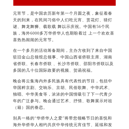
元宵节，是中国农历新年第一个月圆之夜，象征着春
天的到来，在民间习俗中人们吃元宵、赏花灯、猜灯
谜、舞龙舞狮、载歌载 舞以示庆祝。中国有56个民
族，海外6000多万华侨华人也期盼着过 上一个欢欢喜
喜热热闹闹的元宵节。
在一个多月的活动筹备期间，主办方收到了来自中国
驻旧金山总领馆总领事、中国山西省侨联主席、湖南
省侨联、长春市侨联 、长沙市侨联、邵阳市侨联以及
多国的几十位国际政要的视频、贺函祝福。
晚会将云集海内外多民族具有代表性的节目，包括中
华国粹京剧、交响乐、京胡、民俗歌舞、中华武术、
独唱、中华美食等，浓浓的中国情吸引了下一代青少
年的广泛参与。晚会通过艺术、抒情、歌舞展示对祖
（籍）国的眷恋。
别具一格的“华侨华人之爱”将带您领略节日的喜悦和
海外华侨华人相约共庆中华传统元宵佳节、延续和发