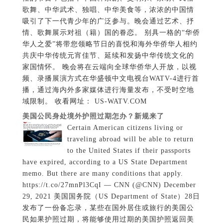
歌舞、中华武术、独唱、中华美食等，浓浓的中国情
吸引了下一代青少年的广泛参与。晚会通过艺术、抒
情、歌舞展示对祖（籍）国的眷恋。 别具一格的“华侨
华人之爱”将带您领略节日的喜悦和海外华侨华人相约
共庆中华传统元宵佳节、延续和发扬中华传统文化的
家国情怀。 晚会将在云端向全球华侨华人开放，以视
频、录播展演方式在华盛顿中文电视台WATV-4进行首
播，通过海内外多家媒体进行海量发布，不受时空地
域限制。 收看网址： US-WATV.COM
美国公民身处境外护照过期怎办？新规来了
Certain American citizens living or
traveling abroad will be able to return
to the United States if their passports
have expired, according to a US State Department
memo. But there are many conditions that apply.
https://t.co/27mnPl3CqI — CNN (@CNN) December
29, 2021 美国国务院（US Department of State）28日
发布了一份备忘录，某些在国外居住或旅行的美国公
民如果护照过期，将能够使用过期的美国护照返回美