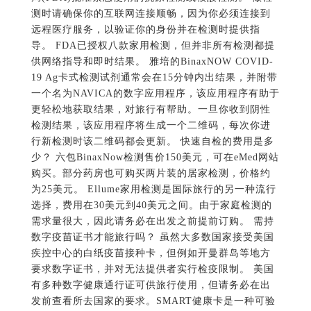
测时请确保你的互联网连接顺畅，因为你必须连接到
远程医疗服务，以验证你的身份并在检测时提供指
导。 FDA已授权八款家用检测，但并非所有检测都提
供网络指导和即时结果。 雅培的BinaxNOW COVID-
19 Ag卡式检测试剂通常会在15分钟内出结果，并附带
一个名为NAVICA的数字应用程序，该应用程序有助于
更轻松地获取结果，对旅行有帮助。一旦你收到阴性
检测结果，该应用程序将生成一个二维码，每次你进
行新检测时该二维码都会更新。 快速自检的费用是多
少？ 六包BinaxNow检测售价150美元，可在eMed网站
购买。部分药房也可购买两片装的居家检测，价格约
为25美元。 Ellume家用检测是国际旅行的另一种流行
选择，费用在30美元到40美元之间。由于家庭检测的
需求量很大，因此请务必在出发之前提前订购。 需持
数字疫苗证书才能旅行吗？ 虽然大多数国家接受美国
疾控中心的白纸疫苗接种卡，但例如开曼群岛等地方
要求数字证书，并对无法提供者实行检疫限制。 美国
有多种数字健康通行证可供旅行使用，但请务必在出
发前查看所去国家的要求。SMART健康卡是一种可验