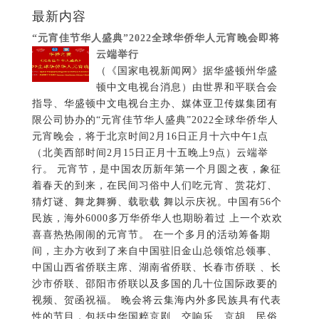
最新内容
“元宵佳节华人盛典”2022全球华侨华人元宵晚会即将
云端举行
（《国家电视新闻网》据华盛顿州华盛
顿中文电视台消息）由世界和平联合会
指导、华盛顿中文电视台主办、媒体亚卫传媒集团有
限公司协办的“元宵佳节华人盛典”2022全球华侨华人
元宵晚会，将于北京时间2月16日正月十六中午1点
（北美西部时间2月15日正月十五晚上9点）云端举
行。 元宵节，是中国农历新年第一个月圆之夜，象征
着春天的到来，在民间习俗中人们吃元宵、赏花灯、
猜灯谜、舞龙舞狮、载歌载 舞以示庆祝。中国有56个
民族，海外6000多万华侨华人也期盼着过 上一个欢欢
喜喜热热闹闹的元宵节。 在一个多月的活动筹备期
间，主办方收到了来自中国驻旧金山总领馆总领事、
中国山西省侨联主席、湖南省侨联、长春市侨联 、长
沙市侨联、邵阳市侨联以及多国的几十位国际政要的
视频、贺函祝福。 晚会将云集海内外多民族具有代表
性的节目，包括中华国粹京剧、交响乐、京胡、民俗