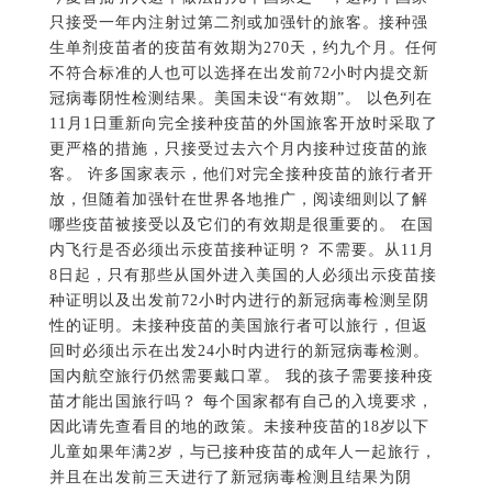
只接受一年内注射过第二剂或加强针的旅客。接种强
生单剂疫苗者的疫苗有效期为270天，约九个月。任何
不符合标准的人也可以选择在出发前72小时内提交新
冠病毒阴性检测结果。美国未设“有效期”。 以色列在
11月1日重新向完全接种疫苗的外国旅客开放时采取了
更严格的措施，只接受过去六个月内接种过疫苗的旅
客。 许多国家表示，他们对完全接种疫苗的旅行者开
放，但随着加强针在世界各地推广，阅读细则以了解
哪些疫苗被接受以及它们的有效期是很重要的。 在国
内飞行是否必须出示疫苗接种证明？ 不需要。从11月
8日起，只有那些从国外进入美国的人必须出示疫苗接
种证明以及出发前72小时内进行的新冠病毒检测呈阴
性的证明。未接种疫苗的美国旅行者可以旅行，但返
回时必须出示在出发24小时内进行的新冠病毒检测。
国内航空旅行仍然需要戴口罩。 我的孩子需要接种疫
苗才能出国旅行吗？ 每个国家都有自己的入境要求，
因此请先查看目的地的政策。未接种疫苗的18岁以下
儿童如果年满2岁，与已接种疫苗的成年人一起旅行，
并且在出发前三天进行了新冠病毒检测且结果为阴