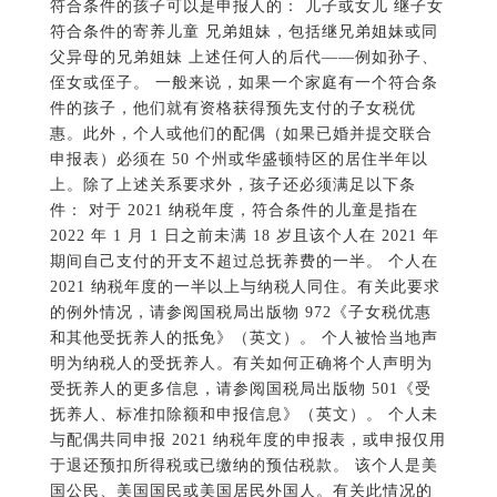
符合条件的孩子可以是申报人的： 儿子或女儿 继子女
符合条件的寄养儿童 兄弟姐妹，包括继兄弟姐妹或同
父异母的兄弟姐妹 上述任何人的后代——例如孙子、
侄女或侄子。 一般来说，如果一个家庭有一个符合条
件的孩子，他们就有资格获得预先支付的子女税优
惠。此外，个人或他们的配偶（如果已婚并提交联合
申报表）必须在 50 个州或华盛顿特区的居住半年以
上。除了上述关系要求外，孩子还必须满足以下条
件： 对于 2021 纳税年度，符合条件的儿童是指在
2022 年 1 月 1 日之前未满 18 岁且该个人在 2021 年
期间自己支付的开支不超过总抚养费的一半。 个人在
2021 纳税年度的一半以上与纳税人同住。有关此要求
的例外情况，请参阅国税局出版物 972《子女税优惠
和其他受抚养人的抵免》（英文）。 个人被恰当地声
明为纳税人的受抚养人。有关如何正确将个人声明为
受抚养人的更多信息，请参阅国税局出版物 501《受
抚养人、标准扣除额和申报信息》（英文）。 个人未
与配偶共同申报 2021 纳税年度的申报表，或申报仅用
于退还预扣所得税或已缴纳的预估税款。 该个人是美
国公民、美国国民或美国居民外国人。有关此情况的