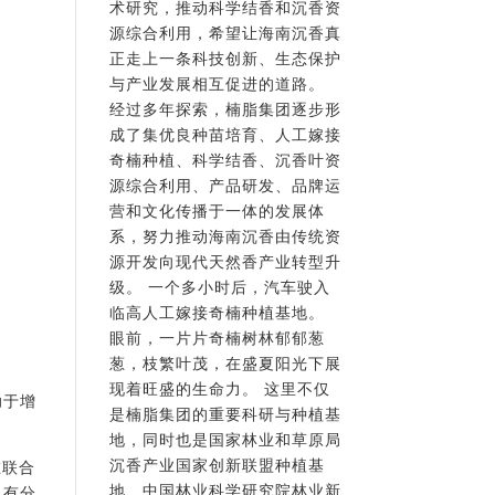
术研究，推动科学结香和沉香资
源综合利用，希望让海南沉香真
正走上一条科技创新、生态保护
与产业发展相互促进的道路。
经过多年探索，楠脂集团逐步形
成了集优良种苗培育、人工嫁接
奇楠种植、科学结香、沉香叶资
源综合利用、产品研发、品牌运
营和文化传播于一体的发展体
系，努力推动海南沉香由传统资
源开发向现代天然香产业转型升
级。 一个多小时后，汽车驶入
临高人工嫁接奇楠种植基地。
眼前，一片片奇楠树林郁郁葱
葱，枝繁叶茂，在盛夏阳光下展
现着旺盛的生命力。 这里不仅
助于增
是楠脂集团的重要科研与种植基
地，同时也是国家林业和草原局
沉香产业国家创新联盟种植基
在联合
地、中国林业科学研究院林业新
、有分