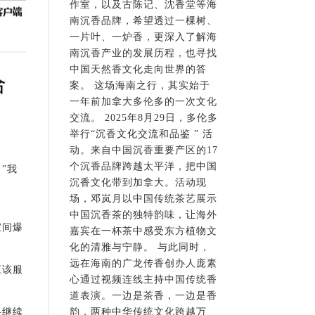
作室，以及古陈记、沈香堂等海
南沉香品牌，希望透过一棵树、
一片叶、一炉香，更深入了解海
南沉香产业的发展历程，也寻找
中国天然香文化走向世界的答
案。 这场海南之行，其实始于
一年前加拿大多伦多的一次文化
交流。 2025年8月29日，多伦多
举行“沉香文化交流和品鉴 ” 活
动。来自中国沉香重要产区的17
个沉香品牌跨越太平洋，把中国
”我
沉香文化带到加拿大。活动现
场，邓岚月以中国传统茶艺展示
中国沉香茶的独特韵味，让海外
家间爆
嘉宾在一杯茶中感受东方植物文
化的清雅与宁静。 与此同时，
远在海南的广龙传香创办人庞素
应该服
心通过视频连线主持中国传统香
道表演。一边是茶香，一边是香
将继续
韵，两种中华传统文化跨越万