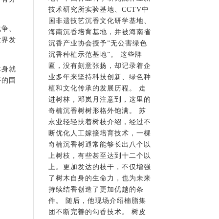
技术研究所实验基地、CCTV中
国非遗技艺沉香文化研学基地、
战争、
海南沉香培育基地，并被海南省
世界发
沉香产业协会授予”无公害绿色
沉香种植示范基地”。 这些牌
匾，没有刻意张扬，却记录着企
本身就
业多年来坚持科技创新、绿色种
平的国
植和文化传承的发展历程。 走
进树林，邓岚月注意到，这里的
奇楠沉香树树形格外饱满。 苏
永业轻轻扶着树枝介绍，经过不
断优化人工嫁接培育技术，一棵
奇楠沉香树通常能够长出八个以
上树枝，有些甚至达到十二个以
上。更加发达的枝干，不仅增强
了树木自身的生命力，也为未来
持续结香创造了更加优越的条
件。 随后，他现场介绍楠脂集
团不断完善的勾香技术。 树皮