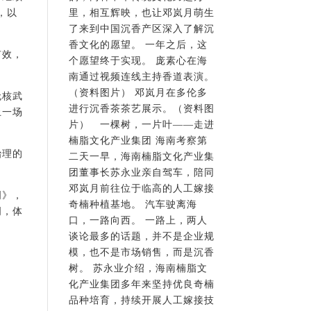
，以
里，相互辉映，也让邓岚月萌生
了来到中国沉香产区深入了解沉
香文化的愿望。 一年之后，这
有效，
个愿望终于实现。 庞素心在海
南通过视频连线主持香道表演。
（资料图片） 邓岚月在多伦多
无核武
进行沉香茶茶艺展示。（资料图
止一场
片） 一棵树，一片叶——走进
楠脂文化产业集团 海南考察第
治理的
二天一早，海南楠脂文化产业集
团董事长苏永业亲自驾车，陪同
邓岚月前往位于临高的人工嫁接
明》，
奇楠种植基地。 汽车驶离海
明，体
口，一路向西。 一路上，两人
谈论最多的话题，并不是企业规
模，也不是市场销售，而是沉香
树。 苏永业介绍，海南楠脂文
化产业集团多年来坚持优良奇楠
品种培育，持续开展人工嫁接技