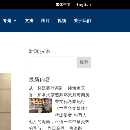
繁体中文
English
专题
文摘
图片
视频
关于我们
新闻搜索
最新内容
从一杯沉香叶茶到一缕海南天
香：加拿大茶艺师邓岚月海南沉
香文化考察纪行
《世界华文媒体》
特派记者 勾芍人
七月的海南，正值一年中最炎热
的季节。 烈日高悬，热浪翻