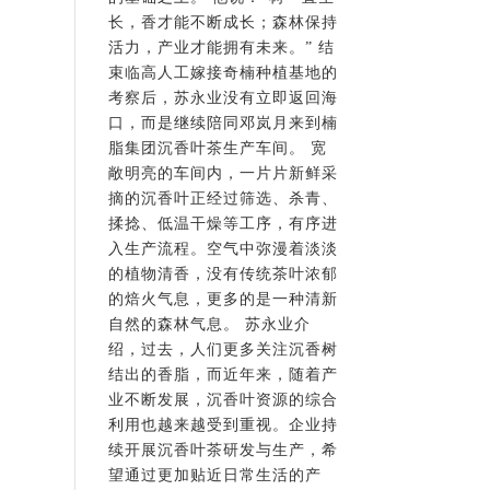
长，香才能不断成长；森林保持
活力，产业才能拥有未来。” 结
束临高人工嫁接奇楠种植基地的
考察后，苏永业没有立即返回海
口，而是继续陪同邓岚月来到楠
脂集团沉香叶茶生产车间。 宽
敞明亮的车间内，一片片新鲜采
摘的沉香叶正经过筛选、杀青、
揉捻、低温干燥等工序，有序进
入生产流程。空气中弥漫着淡淡
的植物清香，没有传统茶叶浓郁
的焙火气息，更多的是一种清新
自然的森林气息。 苏永业介
绍，过去，人们更多关注沉香树
结出的香脂，而近年来，随着产
业不断发展，沉香叶资源的综合
利用也越来越受到重视。企业持
续开展沉香叶茶研发与生产，希
望通过更加贴近日常生活的产