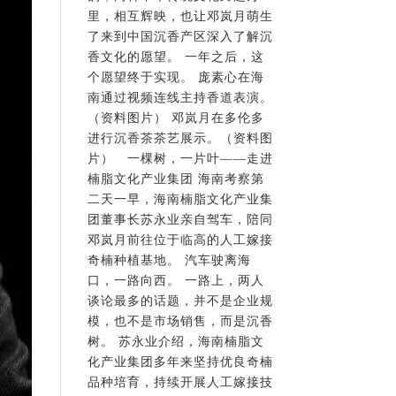
里，相互辉映，也让邓岚月萌生
了来到中国沉香产区深入了解沉
香文化的愿望。 一年之后，这
个愿望终于实现。 庞素心在海
南通过视频连线主持香道表演。
（资料图片） 邓岚月在多伦多
进行沉香茶茶艺展示。（资料图
片） 一棵树，一片叶——走进
楠脂文化产业集团 海南考察第
二天一早，海南楠脂文化产业集
团董事长苏永业亲自驾车，陪同
邓岚月前往位于临高的人工嫁接
奇楠种植基地。 汽车驶离海
口，一路向西。 一路上，两人
谈论最多的话题，并不是企业规
模，也不是市场销售，而是沉香
树。 苏永业介绍，海南楠脂文
化产业集团多年来坚持优良奇楠
品种培育，持续开展人工嫁接技