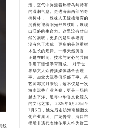
滚，空气中弥漫着热带岛屿特有
的湿润气息。走进海南西部的奇
楠树林，一株株人工嫁接培育的
沉香树迎着阳光舒展枝叶，展现
出旺盛的生命力。这里没有对自
然的索取，更多的是科学培育；
没有急于求成，更多的是尊重树
木生长的规律。一缕天然沉香，
正是在时间、技术与耐心的共同
作用下慢慢孕育而成。 对于世
界华文大众传播媒体基金会理
事、加拿大沉香俱乐部干事、茶
艺师邓岚月来说，这不仅是一次
海南沉香产业考察，更是一场跨
越太平洋、追寻中华香文化源头
的文化之旅。 2026年6月30日至
7月5日，她先后走访海南楠脂文
化产业集团、广龙传香、海口市
椰雕非遗代表性传承人符为群工
间线