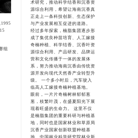
术研究，推动科学结香和沉香资
源综合利用，希望让海南沉香真
正走上一条科技创新、生态保护
995
与产业发展相互促进的道路。
15
经过多年探索，楠脂集团逐步形
成了集优良种苗培育、人工嫁接
奇楠种植、科学结香、沉香叶资
赛组
源综合利用、产品研发、品牌运
。
营和文化传播于一体的发展体
系，努力推动海南沉香由传统资
源开发向现代天然香产业转型升
级。 一个多小时后，汽车驶入
临高人工嫁接奇楠种植基地。
眼前，一片片奇楠树林郁郁葱
葱，枝繁叶茂，在盛夏阳光下展
现着旺盛的生命力。 这里不仅
是楠脂集团的重要科研与种植基
地，同时也是国家林业和草原局
沉香产业国家创新联盟种植基
地、中国林业科学研究院林业新