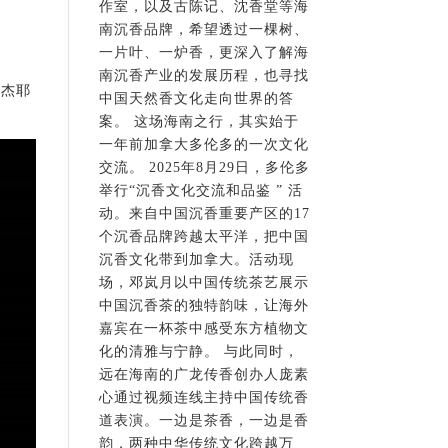
作室，以及古陈记、沈香堂等海
南沉香品牌，希望透过一棵树、
一片叶、一炉香，更深入了解海
南沉香产业的发展历程，也寻找
捷杰耶
中国天然香文化走向世界的答
案。 这场海南之行，其实始于
一年前加拿大多伦多的一次文化
交流。 2025年8月29日，多伦多
举行“沉香文化交流和品鉴 ” 活
动。来自中国沉香重要产区的17
个沉香品牌跨越太平洋，把中国
沉香文化带到加拿大。活动现
场，邓岚月以中国传统茶艺展示
中国沉香茶的独特韵味，让海外
嘉宾在一杯茶中感受东方植物文
化的清雅与宁静。 与此同时，
远在海南的广龙传香创办人庞素
心通过视频连线主持中国传统香
道表演。一边是茶香，一边是香
韵，两种中华传统文化跨越万