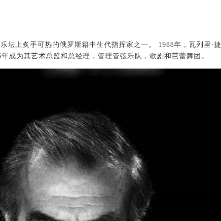
当今古典乐坛上炙手可热的俄罗斯籍中生代指挥家之一。 1988年，瓦列里·
96年成为其艺术总监和总经理，管理管弦乐队，歌剧和芭蕾舞团。