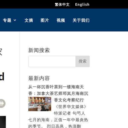
繁体中文
English
专题
文摘
图片
视频
关于我们
家
新闻搜索
最新内容
从一杯沉香叶茶到一缕海南天
香：加拿大茶艺师邓岚月海南沉
香文化考察纪行
《世界华文媒体》
特派记者 勾芍人
七月的海南，正值一年中最炎热
的季节。 烈日高悬，热浪翻