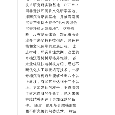
技术研究所实验基地、CCTV中
国非遗技艺沉香文化研学基地、
海南沉香培育基地，并被海南省
沉香产业协会授予”无公害绿色
沉香种植示范基地”。 这些牌
匾，没有刻意张扬，却记录着企
业多年来坚持科技创新、绿色种
植和文化传承的发展历程。 走
进树林，邓岚月注意到，这里的
奇楠沉香树树形格外饱满。 苏
永业轻轻扶着树枝介绍，经过不
断优化人工嫁接培育技术，一棵
奇楠沉香树通常能够长出八个以
上树枝，有些甚至达到十二个以
上。更加发达的枝干，不仅增强
了树木自身的生命力，也为未来
持续结香创造了更加优越的条
件。 随后，他现场介绍楠脂集
团不断完善的勾香技术。 树皮