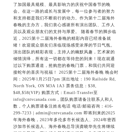
了加国最具规模、最具影响力的庆祝中国春节的晚
会。在这一路的成长与发展中，每一位参与者的努力
和支持都是我们不断前行的动力。作为第十二届海外
春晚的主办方，我们衷心感谢所有演出团队、工作人
员以及观众朋友们的支持与厚爱。 随着春节的脚步临
近，2025第十二届海外春晚的精彩内容已经准备就
绪！欢迎观众朋友们亲临现场感受浓厚的节日气氛。
演出团队的精彩表现，主持人的幽默风趣，艺术家的
倾情演绎，所有这一切都在等待您的到来！现在就通
过以下购票通道，抢购您的春晚门票，和我们共同迎
接蛇年的喜庆与祝福！ 2025第十二届海外春晚 晚会时
间：2025年1月25日7pm 演出地址：190 Railside Rd,
North York, ON M3A 1A3 票务信息：$38,
$48,$58(VIP) 购票方式：Email-Transfer至
info@cntvcanada.com，团队购票请备注联系人和人
数，个人购票请备注姓名电话 电话/邮箱咨询：416-
299-7233 | admin@cntvcanada.com 即将到来的2025
年海外春晚，2023年多伦多市长候选人、2024年密西
沙加市长候选人、海外春晚总导演龚晓华先生将继续