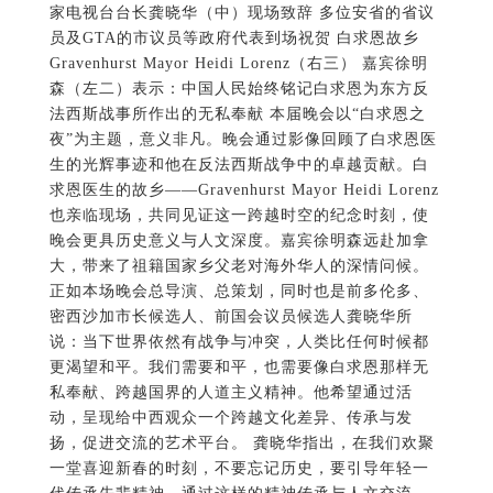
家电视台台长龚晓华（中）现场致辞 多位安省的省议
员及GTA的市议员等政府代表到场祝贺 白求恩故乡
Gravenhurst Mayor Heidi Lorenz（右三） 嘉宾徐明
森（左二）表示：中国人民始终铭记白求恩为东方反
法西斯战事所作出的无私奉献 本届晚会以“白求恩之
夜”为主题，意义非凡。晚会通过影像回顾了白求恩医
生的光辉事迹和他在反法西斯战争中的卓越贡献。白
求恩医生的故乡——Gravenhurst Mayor Heidi Lorenz
也亲临现场，共同见证这一跨越时空的纪念时刻，使
晚会更具历史意义与人文深度。嘉宾徐明森远赴加拿
大，带来了祖籍国家乡父老对海外华人的深情问候。
正如本场晚会总导演、总策划，同时也是前多伦多、
密西沙加市长候选人、前国会议员候选人龚晓华所
说：当下世界依然有战争与冲突，人类比任何时候都
更渴望和平。我们需要和平，也需要像白求恩那样无
私奉献、跨越国界的人道主义精神。他希望通过活
动，呈现给中西观众一个跨越文化差异、传承与发
扬，促进交流的艺术平台。 龚晓华指出，在我们欢聚
一堂喜迎新春的时刻，不要忘记历史，要引导年轻一