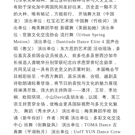
代传承先辈精神。通过这样的精神传承与人文交流，
有助于深化加中两国民间友好往来。历史是一颗不灭
的火种。唯有铭记，方能前行。 开场舞大鼓《中国
龙》 演出单位：红宝石艺术团 中国舞《竹枝词》 演
出单位：梅美舞蹈学校 新疆舞《美丽如她》演出单
位：世旗文化交流协会 流行舞《Urban Spring
Motion》 演出单位：Dantitude Dance Elite 4 混声合
唱《教父》 演出单位：东方思韵艺术团 活动现场，多
位嘉宾及前国会议员候选人、前多伦多及密西沙加市
长候选人龚晓华分别荣获纪念白求恩荣誉纪念勋章，
共同见证这一具有历史意义的庄重时刻。 本届晚会节
目精彩纷呈，中西方舞蹈、器乐演奏、合唱、越剧及
诗歌朗诵轮番登场，将节日的喜悦与文化的魅力展现
得淋漓尽致。强大的主持阵容——潘洋、王菲、李欣
桐、欧阳琪琪、小山David及胡永谕，以国、粤、英三
语主持贯穿全场，使晚会更具国际视野与多元文化魅
力。 舞蹈《秀水伊人》 演出单位：梅美舞蹈学校 朗
诵《新年你好》 作者：阿紫 演出单位：多彩文化交流
中心 街舞《街舞旋风》 演出单位：TOMA Dance 古
典舞《平湖秋月》 演出单位：UofT YUN Dance Crew