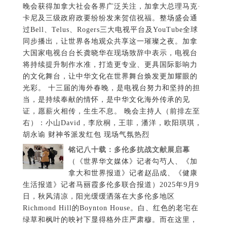
晚会获得加拿大社会各界广泛关注，加拿大总理马克·
卡尼及三级政府政要纷纷发来贺信祝福。整场盛会通
过Bell、Telus、Rogers三大电视平台及YouTube全球
同步播出，让世界各地观众共享这一璀璨之夜。加拿
大国家电视台台长龚晓华在现场致辞中表示，电视台
将持续提升制作水准，打造更专业、更具国际影响力
的文化舞台，让中华文化在世界舞台焕发更加耀眼的
光彩。 十三届的海外春晚，是电视台努力和坚持的担
当，是持续奉献的情怀，是中华文化海外传承的见
证，愿薪火相传，生生不息。 晚会主持人（前排左至
右）：小山David，李欣桐，王菲，潘洋，欧阳琪琪，
胡永谕 财神爷派发红包 现场气氛热烈
铭记八十载：多伦多抗战文献展启幕
（《世界华文媒体》记者勾芍人、《加
拿大和世界报道》记者赵品成、《健康
生活报道》记者马丽霞多伦多联合报道）2025年9月9
日，秋风清凉，阳光缓缓洒落在大多伦多地区
Richmond Hill的Boynton House。白、红色的老宅在
绿草和枫叶的映衬下显得格外庄严肃穆。而在这里，