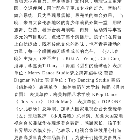
首场大型舞台秀。新场地落户北约克，地理位置更亲
民，交通便利，同时配备了更加专业的灯光、音响与
舞台系统，只为呈现最震撼、最完美的舞台效果。 当
晚，来自大多伦多地区的青少年演员齐聚一堂，用民
族舞、芭蕾、器乐合奏与演唱、街舞、运动秀等丰富
多元的节目形式，点燃了整个演播厅。孩子们在舞台
上自信绽放，既有传统文化的韵味，也有青春律动的
力量，每一个瞬间都闪耀着成长的光芒。 《少儿春
晚》主持人（左至右）：Kiki Au Yeung，Cici Guo,
潘洋，李嘉美Tiffany Li 舞蹈《甜甜的糖球会》表演
单位：Merry Dance Studio梦之舞舞蹈学校 芭蕾
Dagmar Waltz 表演单位：Top Dancing Studio 舞蹈
《俏格格》 表演单位：梅美舞蹈艺术学校 舞蹈《且吟
春雨》 表演单位：梅美舞蹈艺术学校 KPop Dance
《This is for》《Rich Man》 表演单位：TOP ONE
《少儿春晚》总导演、加拿大国家电视台台长龚晓华
（左）现场致辞 《少儿春晚》总导演、加拿大国家电
视台台长龚晓华在现场登台致辞，感谢家长、孩子和
各界朋友亲临支持。他表示，电视台将继续用心打造
更多高质量青少年品牌节目，为孩子们提供更多展示