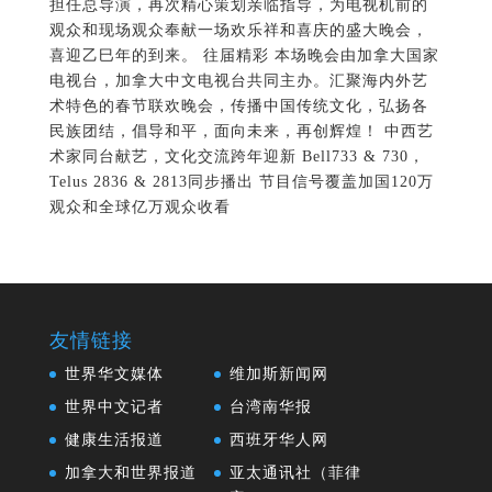
担任总导演，再次精心策划亲临指导，为电视机前的
观众和现场观众奉献一场欢乐祥和喜庆的盛大晚会，
喜迎乙巳年的到来。 往届精彩 本场晚会由加拿大国家
电视台，加拿大中文电视台共同主办。汇聚海内外艺
术特色的春节联欢晚会，传播中国传统文化，弘扬各
民族团结，倡导和平，面向未来，再创辉煌！ 中西艺
术家同台献艺，文化交流跨年迎新 Bell733 & 730，
Telus 2836 & 2813同步播出 节目信号覆盖加国120万
观众和全球亿万观众收看
友情链接
世界华文媒体
维加斯新闻网
世界中文记者
台湾南华报
健康生活报道
西班牙华人网
加拿大和世界报道
亚太通讯社（菲律