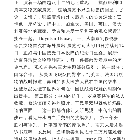
正上演着一场跨越八十年的记忆重现——抗战胜利80
周年文物文献展览。 这场展览不只是历史的回望，它
像一面镜子，映照着海内外同胞共同的心灵深处；它
也像一座桥梁，把中国、加拿大、美国、英国、澳大
利亚等地的藏家、学者和热爱世界和平的观众紧紧连
接在一起。 Boynton House。 一、从南京到多伦多：
珍贵文物首次在海外展出 展览时间从9月9日持续到14
日，正好与中国接受日本投降的纪念日重叠。展厅中
近百件珍贵文物静静陈列，每一件都散发着厚重的历
史气息。 观众首先被三大主题部分吸引： 第一部分：
国际合作。 从美国飞虎队的臂章，到英国、法国出版
物的战时报道，再到加拿大医护人员在中国的故事，
这些展品见证了世界如何在中国抗战最艰难的时刻伸
出援手。 第二部分：中国的抗争。 罗卓英将军的私人
收藏、修筑滇缅公路的照片、平民用双脚踩实机场跑
道的画面……这一切都仿佛让人听见泥土中传出的脚
步声，看见汗水与血泪交织的抗战岁月。 第三部分：
胜利与审判。 日本投降书的原版照片、南京大屠杀起
诉书底稿，以及周一渔和崇善堂掩埋十二万具遇难者
遗体的原始资料，让人心头沉重。Frank 段，这次展览