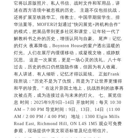
它将以原版照片、私人书信、战时文件和军用品，讲
述在西方语境中被忽视的历史。 主题不仅包括抗战，
还将扩展至铁路华工、传教士、中国早期留学生、排
华法案等。MOFER计划通过“快闪展览+跨机构合作”
的模式，把展品带到更多社区和课堂，让年轻一代了
解教科书之外的历史，增强认同与自豪。 尾声：记忆
的灯火 夜幕降临，Boynton House的窗户透出温暖的
灯光。人们在展厅内缓缓移动，或凝视文物，或静默
沉思。 这是一次展览，更是一场心灵的洗礼。八十年
过去，历史的伤口仍然隐隐作痛，但因为有人收藏、
有人讲述、有人倾听，记忆才得以延续。 正如Frank
段所说：“历史不是为了仇恨，而是为了让世界更懂得
和平的珍贵。” 在这片异国土地上，抗战胜利的故事再
次被点亮，成为连接过去与未来的灯火。 七、展览信
息 时间：2025年9月9日–14日 开放时间：每天 10:30
AM – 7:00 PM 导览时间：9日、13日、14日（11:00
AM / 2:00 PM / 4:00 PM） 地址：1300 Elgin Mills
Road East, Richmond Hill, ON L4S 1M5 观众可免费
参观，现场提供中英文双语标签及纪念明信片。