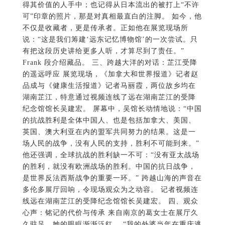
得其价值的人手中；也记得从日本流出的被打上“不许
可”印章的照片，那是对真相最直白的注脚。 如今，他
不仅是收藏者，更是传承者。正如他在展览现场所
说：“这是我们筹建‘远东记忆博物馆’的一次尝试。只
有把这段历史讲给更多人听，才算尽到了责任。”
Frank 段介绍藏品。 三、跨越大洋的对话：芷江受降
的遥远呼应 展览现场，《加拿大和世界报道》记者赵
品成与《健康生活报道》记者马丽霞，两位故乡均在
湖南芷江，特意通过视频连线了远在湖南芷江的受降
纪念馆馆长吴建宏。 屏幕中，吴馆长动情地说：“中国
的抗战胜利是全体中国人、也是包括加拿大、美国、
英国、澳大利亚在内的盟军共同努力的结果。这是一
场人民的战争，没有人民的支持，胜利不可能到来。”
他还强调，全球抗战的胜利缺一不可：“没有亚太战场
的胜利，就没有欧洲战场的胜利。中国的抗日战争，
是世界反法西斯战争的重要一环。” 跨越山海的声音在
多伦多展厅回响，令现场观众为之动容。 记者视频连
线远在湖南芷江的受降纪念馆馆长吴建宏。 四、观众
心声：铭记的代价与传承 来自南京的葛女士在展厅久
久驻足，她的眼眶渐渐泛红。 “我的外婆当年在重庆逃