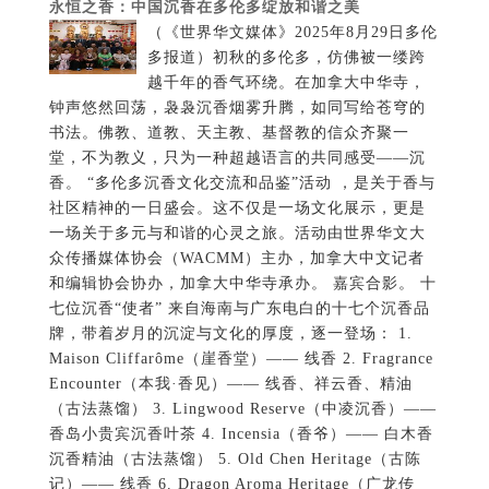
永恒之香：中国沉香在多伦多绽放和谐之美
（《世界华文媒体》2025年8月29日多伦
多报道）初秋的多伦多，仿佛被一缕跨
越千年的香气环绕。在加拿大中华寺，
钟声悠然回荡，袅袅沉香烟雾升腾，如同写给苍穹的
书法。佛教、道教、天主教、基督教的信众齐聚一
堂，不为教义，只为一种超越语言的共同感受——沉
香。 “多伦多沉香文化交流和品鉴”活动 ，是关于香与
社区精神的一日盛会。这不仅是一场文化展示，更是
一场关于多元与和谐的心灵之旅。活动由世界华文大
众传播媒体协会（WACMM）主办，加拿大中文记者
和编辑协会协办，加拿大中华寺承办。 嘉宾合影。 十
七位沉香“使者” 来自海南与广东电白的十七个沉香品
牌，带着岁月的沉淀与文化的厚度，逐一登场： 1.
Maison Cliffarôme（崖香堂）—— 线香 2. Fragrance
Encounter（本我·香见）—— 线香、祥云香、精油
（古法蒸馏） 3. Lingwood Reserve（中凌沉香）——
香岛小贵宾沉香叶茶 4. Incensia（香爷）—— 白木香
沉香精油（古法蒸馏） 5. Old Chen Heritage（古陈
记）—— 线香 6. Dragon Aroma Heritage（广龙传