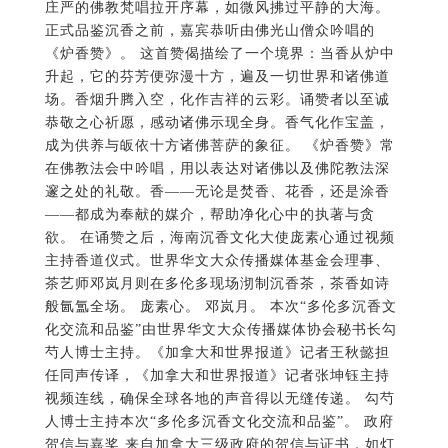
庄严的佛教梵唱拉开序幕，如微风拂过平静的大海。
正式品鉴沉香之前，嘉宾恭听由佛光山僧众吟唱的
《炉香赞》。 这首赞偈描绘了一个境界：当香从炉中
升起，它的芬芳便弥漫十方，遍及一切世界和诸佛道
场。香烟升腾入空，化作吉祥的云彩。诵赞者以至诚
恭敬之心祈愿，感动诸佛示现全身。香气化作宝盖，
成为供养与皈依十方诸佛菩萨的象征。 《炉香赞》常
在佛教法会中吟唱，用以表达对诸佛以及佛陀教法深
邃之处的礼敬。香——无论是焚香、花香，还是涂香
——都成为奉献的媒介，帮助净化心中的执著与贪
欲。 在诵赞之后，海南沉香文化大使庞素心通过视频
主持香道仪式。世界华文大众传播媒体基金会理事、
茶艺师邓岚月则在多伦多现场沏制沉香茶，茶香如诗
般氤氲全场。 庞素心。 邓岚月。 本次“多伦多沉香文
化交流和品鉴”由世界华文大众传播媒体协会秘书长勾
芍人博士主持。《加拿大和世界报道》记者王秋懿担
任同声传译，《加拿大和世界报道》记者张坤钰主持
视频连线，确保全球各地的声音得以无缝传递。 勾芍
人博士主持本次“多伦多沉香文化交流和品鉴”。 政府
贺信与嘉奖 来自加拿大三级政府的贺信与证书，如灯