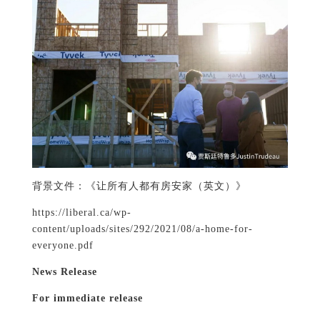
背景文件：《让所有人都有房安家（英文）》
https://liberal.ca/wp-
content/uploads/sites/292/2021/08/a-home-for-
everyone.pdf
News Release
For immediate release