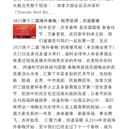
火般点亮整个现场： – 加拿大国会议员何诺轩
（Vincent Neil Ho, ...
2025第十二届海外春晚：蛇序呈祥，共迎新春
蛇年贺岁，共享春晖 喜庆团圆夜 新春佳
节，万象更新。农历新年到来之际，我
们诚邀您与我们一起欢聚一堂，见证
2025第十二届“海外春晚”的璀璨亮相！本次晚会将于1
月25日在多伦多盛大举行，届时全球华人和各界观众
将通过现场直播共同感受浓浓的年味，欢度蛇年的到
来。 跨越时空的祝福与团圆 春晚将延续历届晚会的高
质量演出水准，汇聚了丰富多彩的艺术节目，包括歌
曲、朗诵、走秀、中华戏剧、民族舞蹈等。加拿大联
邦三级政要和各界人士及各族裔观众齐聚一堂欢度春
节，把加中民间文化交流推向新的高度，让春节的欢
乐与祝福跨越国界，传递到每一位观众的心中。 我们
将用这一场晚会为全球华人送上最真挚的祝福——祝
愿大家在新的一年里，身体健康、家庭幸福、事业腾
飞、吉祥如意。 汇聚力量，传递温暖 从2014年首届海
外春晚开始，至今我们已经走过了十一个春秋，成为