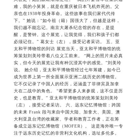
难，我的小舅舅，就是在重庆被日本飞机炸死的。父
亲也在1938年投身革命。这些故事在我们家代代传
下。” 她说：“如今祖（籍）国强大了，但越是这样，
我们越不能忘记。南京大屠杀纪念馆的存在，是提
醒，是警钟。这个展览，让我觉得，我们和孩子们都
必须记住。” 葛女士（左），接受记者采访。 五、亚
太和平博物馆的到访 展览当天，亚太和平博物馆的统
筹策划刘美玲带着八位义工前来。 “网上的照片未必真
实，但今天的展览让我有种沉浸其中的感觉。”刘美玲
说。 她介绍，亚太和平博物馆经过七年筹建，如今已
成为世界上第一所全面展示亚洲二战历史的博物馆。
它不仅记录了中国人的经历，还涵盖了菲律宾及加拿
大在二战中的角色。 “希望更多人来参观，这不仅是历
史，也是教育。” 亚太和平博物馆的统筹策划刘美玲
（左），接受记者采访。 六、远东记忆博物馆：跨国
的未来 Frank 段与来自中国大陆、加拿大、美国、澳
大利亚及台湾的收藏家、学者和教育工作者，正在筹
备成立远东记忆博物馆（MOFER）。 这是海外唯一专
注于远东历史记忆的非营利文化机构，选址多伦多。