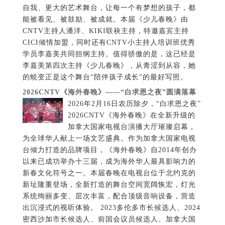
自我、更大的艺术舞台，让每一个有梦想的孩子，都
能被看见、被鼓励、被成就。本届《少儿春晚》由
CNTV主持人潘洋、KIKI联袂主持，特邀嘉宾主持
CICI倾情加盟，同时还有CNTV小主持人培训班优秀
学员李嘉美共同担纲主持。值得骄傲的是，这已经是
李嘉美第四次主持《少儿春晚》，从青涩到从容，她
的蜕变正是这个舞台“陪伴孩子成长”的最好写照。
2026CNTV《海外春晚》——“白求恩之夜”圆满落幕
2026年2月16日农历除夕，“白求恩之夜”
2026CNTV《海外春晚》在全新升级的
加拿大国家电视台演播大厅璀璨启幕，
为全球华人献上一场文艺盛典。作为加拿大国家电视
台倾力打造的品牌项目，《海外春晚》自2014年创办
以来已成功举办十三届，成为海外华人最具影响力的
新春文化符号之一。本届春晚在电视台位于北约克的
新址隆重登场，全新打造的舞台空间宽阔恢宏，灯光
系统绚丽多变、层次丰富，配合顶级音响设备，营造
出沉浸式的视听体验。 2023多伦多市长候选人、2024
密西沙加市长候选人、前国会议员候选人、加拿大国