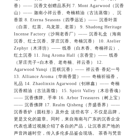
香）—— 沉香文创赠品系列 7. Mont Agarwood（沉香
山）—— 迦南小祥云香、奇楠精油（古法蒸馏）、沉
香茶 8. Eterna Seasons（四季远近）—— 沉香叶茶
（白茶、红茶、乌龙茶、老茶） 9. Shadong Heritage
Incense Factory（沙垌老香厂）—— 沉香礼盒（海南
沉香、红土沉香、芽庄沉香、奇楠沉香） 10. Atelier
Zephyr（木泽坊）—— 线香（白木香、奇楠祥云）、
红土沉香 11. Jing Aroma Hall（京香堂）—— 线香
（芽庄壳子+白木香、老奇楠、祥云香） 12.
Agarwood Yunqi（芸棋沉香）—— 祥云香·香妃一号
13. Alliance Aroma（华南香盟）—— 奇楠祈福香，
礼品 14. Zhaolinxin Agarwood（钊林鑫）—— 奇楠
沉香精油（古法蒸馏） 15. Spirit Valley（木谷香魂）
—— 沉香佛牌、手串 16. Arbor Treasures（树上宝）
—— 沉香佛牌 17. Realm Qisheng（齐盛香界）——
沉香香炉（圆柱形）及外盒 这些名字，不仅是品牌，
更是文化的篇章。同时，来自海南与广东的沉香企业
代表也通过视频介绍了各自的产品，让沉香原产地的
声音跨越时空，传入多伦多品鉴会现场。 茶香与梵音