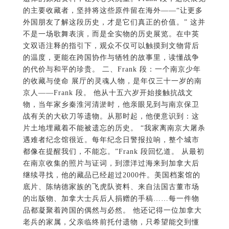
的主要收藏者，坚持将这些原件留在海外——“让更多
外国朋友了解这段历史，才是它们真正的价值。” 这并
不是一场歌舞表演，而是全实物的历史展览。在中英
文双语注释的指引下，观众不仅可以触摸到文物背后
的温度，更能在跨国协作与牺牲的故事里，读懂战争
的代价与和平的珍贵。 二、Frank 段：一个南京少年
的收藏与使命 展厅的灵魂人物，是年仅三十一岁的南
京人——Frank 段。 他从十五六岁开始接触抗战文
物，当年家乡秦淮河清淤时，他亲眼见到与南京保卫
战有关的大砍刀等遗物。从那时起，他便意识到：这
片土地埋藏着不能被遗忘的历史。 “我家离南京大屠杀
遇难者纪念馆很近。每年纪念日警报拉响，整个城市
都像在提醒我们，不能忘。”Frank 段回忆道。 从最初
在南京收集的照片与证词，到漂洋过海来到加拿大后
继续寻找，他的藏品已经超过2000件。美国档案馆的
底片、陈纳德家族的飞虎队资料、来自法国古董市场
的出版物、加拿大士兵后人捐赠的手稿……每一件物
品都凝聚着跨国的偶然与必然。 他还记得一位加拿大
老兵的家属，父亲临终前托付遗物，只希望能交到懂