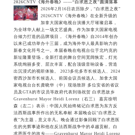
2026CNTV《海外春晚》——“白求恩之夜”圆满落幕
2026年2月16日农历除夕，“白求恩之夜”
2026CNTV《海外春晚》在全新升级的
加拿大国家电视台演播大厅璀璨启幕，
为全球华人献上一场文艺盛典。作为加拿大国家电视
台倾力打造的品牌项目，《海外春晚》自2014年创办
以来已成功举办十三届，成为海外华人最具影响力的
新春文化符号之一。本届春晚在电视台位于北约克的
新址隆重登场，全新打造的舞台空间宽阔恢宏，灯光
系统绚丽多变、层次丰富，配合顶级音响设备，营造
出沉浸式的视听体验。 2023多伦多市长候选人、2024
密西沙加市长候选人、前国会议员候选人、加拿大国
家电视台台长龚晓华（中）现场致辞 多位安省的省议
员及GTA的市议员等政府代表到场祝贺 白求恩故乡
Gravenhurst Mayor Heidi Lorenz（右三） 嘉宾徐明
森（左二）表示：中国人民始终铭记白求恩为东方反
法西斯战事所作出的无私奉献 本届晚会以“白求恩之
夜”为主题，意义非凡。晚会通过影像回顾了白求恩医
生的光辉事迹和他在反法西斯战争中的卓越贡献。白
求恩医生的故乡——Gravenhurst Mayor Heidi Lorenz