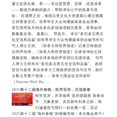
邃之处的礼敬。香——无论是焚香、花香，还是涂香
——都成为奉献的媒介，帮助净化心中的执著与贪
欲。 在诵赞之后，海南沉香文化大使庞素心通过视频
主持香道仪式。世界华文大众传播媒体基金会理事、
茶艺师邓岚月则在多伦多现场沏制沉香茶，茶香如诗
般氤氲全场。 庞素心。 邓岚月。 本次“多伦多沉香文
化交流和品鉴”由世界华文大众传播媒体协会秘书长勾
芍人博士主持。《加拿大和世界报道》记者王秋懿担
任同声传译，《加拿大和世界报道》记者张坤钰主持
视频连线，确保全球各地的声音得以无缝传递。 勾芍
人博士主持本次“多伦多沉香文化交流和品鉴”。 政府
贺信与嘉奖 来自加拿大三级政府的贺信与证书，如灯
火般点亮整个现场： – 加拿大国会议员何诺轩
（Vincent Neil Ho, ...
2025第十二届海外春晚：蛇序呈祥，共迎新春
蛇年贺岁，共享春晖 喜庆团圆夜 新春佳
节，万象更新。农历新年到来之际，我
们诚邀您与我们一起欢聚一堂，见证
2025第十二届“海外春晚”的璀璨亮相！本次晚会将于1