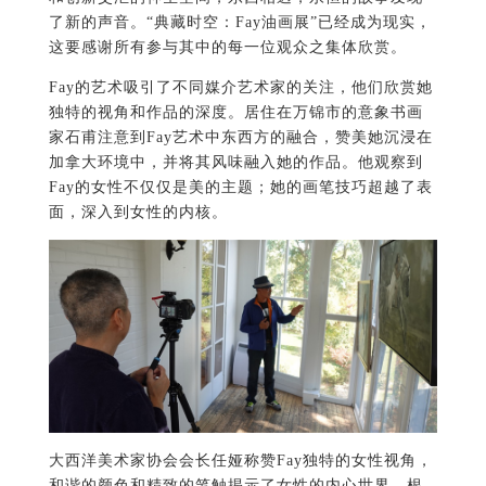
了新的声音。“典藏时空：Fay油画展”已经成为现实，
这要感谢所有参与其中的每一位观众之集体欣赏。
Fay的艺术吸引了不同媒介艺术家的关注，他们欣赏她
独特的视角和作品的深度。居住在万锦市的意象书画
家石甫注意到Fay艺术中东西方的融合，赞美她沉浸在
加拿大环境中，并将其风味融入她的作品。他观察到
Fay的女性不仅仅是美的主题；她的画笔技巧超越了表
面，深入到女性的内核。
大西洋美术家协会会长任娅称赞Fay独特的女性视角，
和谐的颜色和精致的笔触揭示了女性的内心世界。根