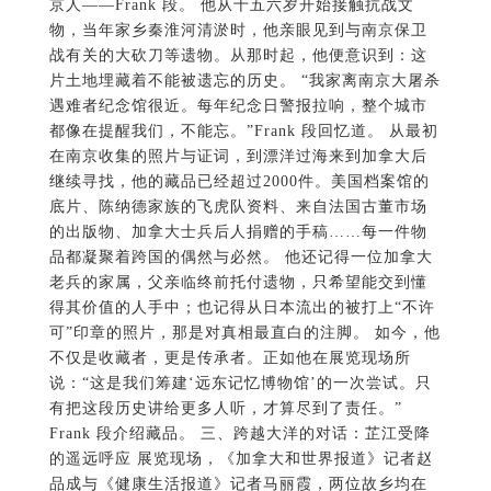
京人——Frank 段。 他从十五六岁开始接触抗战文
物，当年家乡秦淮河清淤时，他亲眼见到与南京保卫
战有关的大砍刀等遗物。从那时起，他便意识到：这
片土地埋藏着不能被遗忘的历史。 “我家离南京大屠杀
遇难者纪念馆很近。每年纪念日警报拉响，整个城市
都像在提醒我们，不能忘。”Frank 段回忆道。 从最初
在南京收集的照片与证词，到漂洋过海来到加拿大后
继续寻找，他的藏品已经超过2000件。美国档案馆的
底片、陈纳德家族的飞虎队资料、来自法国古董市场
的出版物、加拿大士兵后人捐赠的手稿……每一件物
品都凝聚着跨国的偶然与必然。 他还记得一位加拿大
老兵的家属，父亲临终前托付遗物，只希望能交到懂
得其价值的人手中；也记得从日本流出的被打上“不许
可”印章的照片，那是对真相最直白的注脚。 如今，他
不仅是收藏者，更是传承者。正如他在展览现场所
说：“这是我们筹建‘远东记忆博物馆’的一次尝试。只
有把这段历史讲给更多人听，才算尽到了责任。”
Frank 段介绍藏品。 三、跨越大洋的对话：芷江受降
的遥远呼应 展览现场，《加拿大和世界报道》记者赵
品成与《健康生活报道》记者马丽霞，两位故乡均在