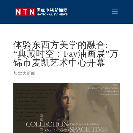
体验东西方美学的融合:
“典藏时空：Fay油画展”万
锦市麦凯艺术中心开幕
加拿大新闻