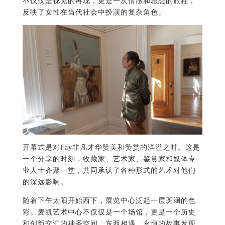
不仅仅是视觉的再现，更是一次情感和思想的旅程，
反映了女性在当代社会中扮演的复杂角色。
开幕式是对Fay非凡才华赞美和赞赏的洋溢之时。这是
一个分享的时刻，收藏家、艺术家、鉴赏家和媒体专
业人士齐聚一堂，共同承认了各种形式的艺术对他们
的深远影响。
随着下午太阳开始西下，展览中心泛起一层斑斓的色
彩。麦凯艺术中心不仅仅是一个场馆，更是一个历史
和创新交汇的神圣空间，东西相遇，永恒的故事发现