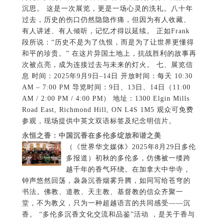
沉思。 这是一次展览，更是一场心灵的洗礼。八十年
过去，历史的伤口仍然隐隐作痛，但因为有人收藏、
有人讲述、有人倾听，记忆才得以延续。 正如Frank
段所说：“历史不是为了仇恨，而是为了让世界更懂得
和平的珍贵。” 在这片异国土地上，抗战胜利的故事再
次被点亮，成为连接过去与未来的灯火。 七、展览信
息 时间：2025年9月9日–14日 开放时间：每天 10:30
AM – 7:00 PM 导览时间：9日、13日、14日（11:00
AM / 2:00 PM / 4:00 PM） 地址：1300 Elgin Mills
Road East, Richmond Hill, ON L4S 1M5 观众可免费
参观，现场提供中英文双语标签及纪念明信片。
永恒之香：中国沉香在多伦多绽放和谐之美
（《世界华文媒体》2025年8月29日多伦
多报道）初秋的多伦多，仿佛被一缕跨
越千年的香气环绕。在加拿大中华寺，
钟声悠然回荡，袅袅沉香烟雾升腾，如同写给苍穹的
书法。佛教、道教、天主教、基督教的信众齐聚一
堂，不为教义，只为一种超越语言的共同感受——沉
香。 “多伦多沉香文化交流和品鉴”活动 ，是关于香与