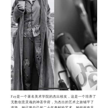
Fay是一个著名美术学院的杰出校友，这是一个培养了
无数创意灵魂的神圣学府，为杰出的艺术之旅铺平了
道路。她已将自己的二十年奉献给艺术，她的画布见