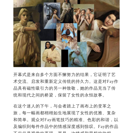
开幕式是来自多个方面不懈努力的结果，它证明了艺
术交流、启发和重新定义传统的持久力。这是对Fay作
品具有磁性吸引力的另一种致敬，她的作品充当了传
统和现代之间的桥梁，保留了女性的永恒故事。
在这个迷人的下午，与会者踏上了画布上的变革之
旅，每一幅画都栩栩如生地展现了女性的优雅、复杂
和简单。观众对Fay画笔技巧的精准、色彩的和谐，以
及编织到每件作品中的情感深度感到惊叹。Fay的作品