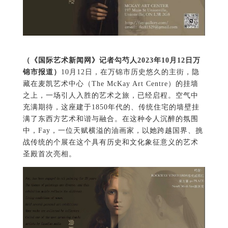
（《国际艺术新闻网》记者勾芍人2023年10月12日万
锦市报道）
10月12日，在万锦市历史悠久的主街，隐
藏在麦凯艺术中心（The McKay Art Centre）的挂墙
之上，一场引人入胜的艺术之旅，已经启程。空气中
充满期待，这座建于1850年代的、传统住宅的墙壁挂
满了东西方艺术和谐与融合。在这种令人沉醉的氛围
中，Fay，一位天赋横溢的油画家，以她跨越国界、挑
战传统的个展在这个具有历史和文化象征意义的艺术
圣殿首次亮相。