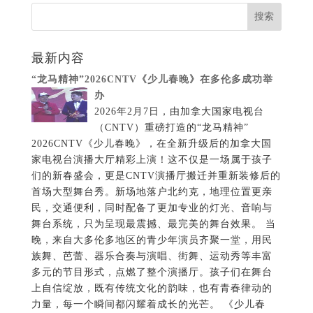
最新内容
“龙马精神”2026CNTV《少儿春晚》在多伦多成功举
办
2026年2月7日，由加拿大国家电视台
（CNTV）重磅打造的“龙马精神”
2026CNTV《少儿春晚》，在全新升级后的加拿大国
家电视台演播大厅精彩上演！这不仅是一场属于孩子
们的新春盛会，更是CNTV演播厅搬迁并重新装修后的
首场大型舞台秀。新场地落户北约克，地理位置更亲
民，交通便利，同时配备了更加专业的灯光、音响与
舞台系统，只为呈现最震撼、最完美的舞台效果。 当
晚，来自大多伦多地区的青少年演员齐聚一堂，用民
族舞、芭蕾、器乐合奏与演唱、街舞、运动秀等丰富
多元的节目形式，点燃了整个演播厅。孩子们在舞台
上自信绽放，既有传统文化的韵味，也有青春律动的
力量，每一个瞬间都闪耀着成长的光芒。 《少儿春