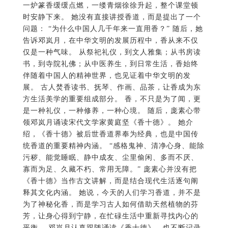
仅是一种气味。 从祭祀礼仪，到文人雅集；从书房读
书，到寺院礼佛；从中医养生，到日常生活，香始终
伴随着中国人的精神世界，也见证着中华文明的发
展。 古人焚香读书、抚琴、作画、品茶，让香成为东
方生活美学的重要组成部分。 香，不只是为了闻，更
是一种礼仪，一种修养，一种心境。 随后，庞素心带
领邓岚月诵读宋代文学家黄庭坚《香十德》。 她介
绍，《香十德》被后世香道界奉为经典，也是中国传
统香道的重要精神内涵。 “感格鬼神、清净心身、能除
污秽、能觉睡眠、静中成友、尘里偷闲、多而不厌、
寡而为足、久藏不朽、常用无障。” 庞素心并没有把
《香十德》当作古文讲解，而是结合现代生活逐句阐
释其文化内涵。 她说，今天的人们学习香道，并不是
为了神秘化香，而是学习古人如何借助天然植物的芬
芳，让身心得到宁静，在忙碌生活中重新寻找内心的
平衡。 邓岚月认真跟随诵读《香十德》，也不断记录
自己的理解。她发现，短短四十个字，浓缩的不只是
中国香文化数千年的智慧，更是一种东方生活哲学。
庞素心认为，中国香文化能够传承数千年，并不是因