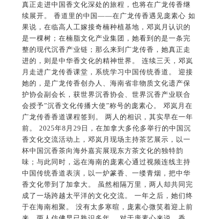
整的现代沉香产业链；那么来到广龙传香，她真正走
进的，则是中华香文化的精神世界。 连续三天，邓岚
月走进广龙传香课堂，系统学习中国传统香道。 迎接
她的，是广龙传香创办人、海南省非物质文化遗产保
护协会副会长，获世界沉香协会、世界沉香产业联合
会授予”沉香文化传播大使”称号的庞素心。 邓岚月在
广龙传香香道课程签到。 两人的相识，其实早在一年
前。 2025年8月29日，在加拿大多伦多举行的中国沉
香文化交流活动上，邓岚月现场主持茶艺展示，以一
杯中国沉香茶向海外嘉宾展现东方茶文化的独特韵
味；与此同时，远在海南的庞素心通过视频连线主持
中国传统香道表演，以一炉篆香、一缕青烟，把中华
香文化带到了加拿大。 虽然相隔万里，两人却共同完
成了一场跨越太平洋的文化交流。 一年之后，她们终
于在海南相聚。 没有太多寒暄，庞素心微笑着迎上前
来，两人仿佛早已熟识多年。 对于庞素心来说，香，
不只是事业，更是一生的追求。 多年来，她始终致力
于中华香文化的研究、传承与传播，希望让更多人重
新认识中国香文化，也希望通过香文化这一独特载