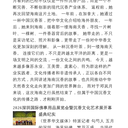
后，她来到海南，循着那一缕海南天香，寻找一片树
叶、一棵树、一件香器背后的故事。 她带走的，不只
是采访笔记、照片和影像，更带走了一份对中华香文
化更加深刻的理解。 从一杯沉香叶茶，到一缕海南天
香。 连接它们的，不只是跨越太平洋的距离，更是一
场文明之间的交流，一份文化之间的共鸣。 今天，越
来越多像苏永业、王美蕾、庞素心、符为群这样的产
业实践者、文化传播者和非遗传承人，正以各自不同
的方式，共同讲述海南沉香的故事，也共同推动中华
天然香文化走向更加广阔的世界舞台。 而对于邓岚月
来说，这次海南之行虽然结束了，但属于中国沉香文
化的传播之路，才刚刚开始。
2026深圳国际佛事用品展览会暨沉香文化艺术展开幕
盛典纪实
《世界华文媒体》特派记者 勾芍人 五月的深圳，海风轻拂，繁花正盛。 当现代化国际都市的天际线映照着千年香火文明，当粤港澳大湾区的开放活力邂逅中华传统文化的深厚底蕴，一场跨越山海、连接古今、汇聚世界的文化盛会，在深圳国际会展中心徐徐拉开帷幕。 2026年5月29日，2026深圳国际佛事用品展览会暨沉香文化艺术展（以下简称“深圳佛事展”）在深圳国际会展中心（宝安）16号馆盛大开幕。 来自中国各地以及海外多个国家和地区的沉香行业领袖、佛禅文化专家、中医药学者、非遗传承人、企业家、艺术家和媒体代表齐聚鹏城，共同见证这场融合佛禅文化、沉香艺术、非遗传承、大健康产业与国际文化交流的盛会启幕。 这不仅是一场展览。更是一场关于文化、艺术、产业与精神世界的深度对话。 群贤毕至 共赴香约 早在开幕前一天，深圳便已沉浸在浓厚的文化氛围之中。 5月28日晚，大会欢迎晚宴隆重举行。来自全国各地的沉香协会负责人、行业专家、企业代表和特邀嘉宾齐聚一堂，在温馨而热烈的氛围中，共话行业发展、共叙文化传承。 深圳佛事展组委会执行主任、广东清朗文化传播有限公司董事长叶伟雄首先致欢迎辞。他表示，深圳国际佛事用品展览会暨沉香文化艺术展的举办，不仅是行业资源的一次大集结，更是推动中华优秀传统文化创造性转化、创新性发展的重要实践。作为粤港澳大湾区的重要文化交流平台，希望通过展会进一步促进佛禅文化、沉香文化以及相关产业之间的深度融合，让传统文化在新时代焕发新的生机与活力。 随后，茂名市电白区沉香协会会长汪科元发表讲话。作为中国著名沉香产区代表人物之一，汪科元长期致力于沉香产业发展与沉香文化推广。他表示，沉香不仅是一种珍贵的天然资源，更承载着中华民族数千年的文化记忆和精神价值。希望通过本次展会，让更多人了解沉香、认识沉香、爱上沉香，共同推动中国沉香产业高质量发展。 深圳市沉香行业协会会长苏六河在发言中表示，深圳作为改革开放前沿城市和粤港澳大湾区核心引擎，拥有广阔的国际交流平台与市场资源，希望借助深圳佛事展这一窗口，加强全国沉香行业之间的合作交流，推动中国沉香文化走向世界。 小冈香业联合会会长戴瑜表示，小冈香业拥有深厚的制香历史和产业基础，希望通过行业协同发展，共同推动中国香文化和沉香产业迈向更加广阔的国际市场。 东莞市沉香协会荣誉会长尹丰田在讲话中回顾了莞香文化的发展历史，并对中国沉香产业未来发展充满信心。 福建省工艺美术大师闵荣华则从传统工艺美术的角度，分享了文化传承与工艺创新的重要意义。 广州市沉香协会会长周天明在发言中表示，沉香文化不仅是传统文化的重要组成部分，也是中华文明的重要载体。未来，希望与全国同行一道，共同推动沉香文化传播、行业标准建设以及专业人才培养工作。 首届深圳国际佛事用品展览会暨沉香文化艺术展的举办恰逢其时。在中国持续推动文化自信建设、健康中国战略以及国际文化交流不断深化的背景下，沉香文化、佛禅文化以及东方生活美学正迎来新的发展机遇。 大家共同举杯，祝愿大会圆满成功。 这一夜，香韵流转，宾朋满座。这一夜，来自五湖四海的行业同仁因为共同的文化情怀相聚深圳。这一夜，也为第二天即将开启的文化盛宴写下了精彩序章。 禅风沐湾区 香韵润鹏城 5月29日上午。深圳国际会展中心（宝安）16号馆内外人流如织。伴随着庄重而祥和的开幕仪式，2026深圳国际佛事用品展览会暨沉香文化艺术展正式拉开帷幕。来自相关行业协会、企业机构以及国内外媒体的嘉宾共同出席开幕式。现场花团锦簇，香韵萦绕。来自世界各地的参展商与观众穿梭于展馆之间，感受东方文化与现代会展经济交汇所产生的独特魅力。 本届展会由广东省佛教工艺用品行业协会主办，广东清朗文化传播有限公司、香港讯通展览公司承办。世界沉香协会、世界沉香产业联合会协办；茂名市电白区沉香协会、深圳市沉香行业协会、东莞市沉香协会、广州市沉香协会、小冈香业联合会等行业机构联合协办。海外媒体支持单位为世界华文大众传播媒体协会。 展会从5月29日持续至6月1日，为期四天。 作为粤港澳大湾区规模较大的佛禅文化与沉香产业盛会之一，本届展会立足深圳国际化区位优势，汇聚全产业链资源、非遗文化精品以及行业顶尖力量，打造集文化传承、商贸合作、艺术交流与生活美学体验于一体的综合平台。 六大主题展区绽放东方之美 步入展馆，首先映入眼帘的是琳琅满目的佛事用品、沉香精品以及各种充满东方美学气息的文化艺术展品。 本届展会重点围绕佛事用品与沉香艺术两大核心板块，打造六大主题展区。 展品涵盖：佛像佛具、沉香香品、禅茶文创、素食康养、非遗工艺、香道文化。既展现传统工艺的深厚底蕴，也体现现代设计与创新理念。 汇聚来自中国及海外多个国家和地区的参展机构和行业代表。 展馆之内，沉香芬芳弥漫。一件件匠心独运的艺术精品静静陈列。观众在这里不仅能够欣赏工艺之美，更能够感受到中华传统文化所蕴含的精神力量与美学智慧。而最引人注目的国际展区，也正在吸引越来越多观众驻足。 世界佛国相约深圳 国际展团精彩亮相 如果说深圳是一座面向世界的城市，那么本届深圳佛事展，则让世界佛禅文化在这里实现了一次精彩相聚。 随着展馆大门开启，来自不同国家和地区的文化展团纷纷亮相，为观众呈现出一幅跨越国界、跨越民族、跨越文明的东方文化交流长卷。 来自喜马拉雅山脉南麓的尼泊尔展团率先亮相。作为世界著名的“寺庙之国”，尼泊尔拥有悠久而深厚的佛教文化传统。此次参展，尼泊尔展团携当地特色佛教文创产品、手工艺术珍品以及传统工艺作品来到深圳。精美的手工艺品、充满宗教艺术特色的文化藏品以及浓郁的喜马拉雅风情，向观众展示了尼泊尔悠久的佛教文化传统和独特的人文魅力。 展馆内，一件件蕴含宗教艺术特色与民族文化风情的展品吸引众多观众驻足欣赏。通过这些精美作品，人们得以近距离感受喜马拉雅文明所孕育的宁静、祥和与包容精神，也为本届展会增添了浓厚的国际文化交流氛围。 继尼泊尔展团精彩亮相之后，本届展会另一项备受关注的国际文化交流内容，便是以不丹文化馆及不丹皇室文化收藏展品为特色的不丹文化展团亮相深圳佛事展。 不丹文化展团首次亮相中国内地佛事展 来自喜马拉雅山脉深处的幸福国度，以丰富多元的文化展示和独具特色的人文理念，为观众打开了一扇了解不丹历史、艺术与精神世界的窗口。 步入不丹展区，浓郁的喜马拉雅文化气息扑面而来。庄严的唐卡、精美的佛教艺术珍品、神秘的坛城艺术以及传统手工艺作品，共同构成了一幅独具特色的不丹文化画卷。 不丹皇室博物馆专场亮相深圳佛事展 本次展览特别设立“不丹皇室博物馆专场”，多件珍藏级文化艺术展品首次来到深圳展出。其中包括不丹博物馆水晶坛城、不丹皇室唐卡珍藏、喜马拉雅文化艺术精品以及传统宗教艺术收藏品。 这些展品不仅具有独特的艺术价值，也承载着不丹深厚的历史文化底蕴和喜马拉雅文明的精神传统。通过展览展示，观众得以近距离了解不丹丰富的人文历史与喜马拉雅文明的独特魅力。 作为本届深圳佛事展国际文化交流板块的重要组成部分，不丹展团通过文化展示、艺术交流与公益分享等多种形式，向观众展现了喜马拉雅文明独特的人文魅力与精神内涵。 除了珍贵的文化艺术展品之外，不丹展团带来的大型文化艺术展示项目同样成为展会期间的重要亮点。 数千盏明灯点亮鹏城 展会期间，不丹文化馆与百尊艺博馆联合呈现大型文化艺术项目——药师灯供坛城。 随着一盏盏明灯依次点亮，数千盏灯火渐次汇聚成璀璨光海，为展区营造出庄严而祥和的文化氛围。灯光映照之下，整个坛城仿佛化作一片光明世界，为现场增添了浓厚的文化艺术气息。 据介绍，“药师灯供坛城”的设计灵感源于药师佛十二大愿，通过灯光艺术与传统文化相结合的方式，表达对健康、平安、幸福与智慧的美好祝愿。 作为不丹文化馆此次参展的重要展示内容之一，药师灯供坛城不仅展现了喜马拉雅文化艺术特色，也进一步促进了中不两国民间文化交流与相互了解。 佛事展组委会主任叶伟雄（左二）访问不丹文化馆。 幸福国度分享幸福理念 展会期间，不丹皇太后慈善基金会 (The Gyalyum Charitable Trust)支持的机构——丹中基金会（B & C Foundation）代表团来到深圳。不丹皇太后慈善基金会支持机构——丹中基金会理事长、不丹皇太子基金会国际大使黄麟乔（Svara Devi）参与了多项文化交流活动，并在幸福文化分享会上介绍了不丹独具特色的发展理念。 黄麟乔介绍，不丹文化馆于2015年在北京设立，是中国首家不丹文化馆。本次深圳佛事展，不丹文化馆携百尊水晶曼达拉坛城及多项文化艺术展品来到深圳，希望通过文化交流，让更多中国民众了解不丹独特的历史文化与“国民幸福总值（GNH）”理念。 长期以来，不丹以“国民幸福总值（GNH）”闻名于世。相比单纯追求经济增长，不丹更加重视人与自然、人与社会以及人与内心之间的平衡关系。在不丹的发展理念中，生态保护、文化传承、社会和谐与身心灵成长被视为幸福的重要组成部分。 黄麟乔表示，不丹长期坚持生态保护、身心灵教育和社会关怀并重的发展理念，希望通过文化交流，让更多人了解不丹对于幸福、教育、环境与社会责任的思考。她认为，不丹文化所倡导的自然、平衡与内心丰盈，与东方传统文化中“天人合一”“和谐共生”等价值理念具有相通之处。 她同时介绍，丹中基金会长期支持不丹皇太后慈善基金会开展的儿童快乐屋、奖学金计划、女性救助计划以及文化教育项目，希望通过公益与教育推动社会进步，并促进不同国家和地区之间的民间交流与相互了解。 谈及不丹教育时，黄麟乔表示，不丹教育不仅关注知识学习，更重视人格培养与身心灵成长。她特别提到由不丹皇太后慈善基金会推动的“儿童快乐屋”项目，希望为孤儿、单亲家庭儿童及需要帮助的人群提供温暖、正向的成长环境，通过教育、技能培训与人文关怀，帮助他们建立自信、获得希望，并将善意与正能量传递给社会。 她认为，未来教育的发展不仅需要知识与科技的进步，更需要关注人的内心世界、人格养成与精神成长。一个更加温暖、包容和充满关怀的教育体系，将有助于培养具有责任感、同理心和社会担当的新一代公民。 黄麟乔（左一）。 喜马拉雅冥想体验亮相深圳佛事展 除了文化展览之外，不丹展区还特别推出喜马拉雅冥想体验及幸福文化心法分享活动。 活动期间，专业导师带领参与者体验喜马拉雅传统冥想文化。伴随着舒缓的音乐与宁静的氛围，参与者通过静心练习感受内在平和，体验不丹文化中关于专注、自省与身心平衡的理念。 作为本次不丹文化馆展示内容的重要组成部分，喜马拉雅冥想体验与幸福文化分享活动，从文化、教育与精神成长等多个角度，向公众呈现了不丹社会独特的发展理念与人文价值观，也为本届深圳佛事展增添了具有国际特色的文化交流内容。 黄麟乔表示，希望通过此次参展，让更多中国民众了解不丹文化馆、多年来持续开展的中不民间文化交流项目，以及不丹在生态保护、幸福指数、身心灵教育等方面的实践经验，为促进两国人民之间的相互了解与友谊搭建更多交流桥梁。 从不丹皇室博物馆专场、水晶曼达拉坛城、药师灯供坛城，到幸福文化分享会与喜马拉雅冥想体验，不丹展团以丰富而多元的文化内容，向观众展示了喜马拉雅文明独特的精神世界，也为本届深圳佛事展增添了一抹来自“幸福国度”的宁静与智慧。 东方文明在深圳相遇 从尼泊尔到不丹，从喜马拉雅雪山到南海之滨，本届深圳佛事展不仅是一场行业展览，更是一场跨越国界与文明的文化盛会。 来自不同国家和地区的文化在这里相互欣赏、彼此借鉴；来自不同背景的人们因共同的文化情怀而相聚，共同书写文明交流互鉴的新篇章。 在这里，唐卡与水墨相映成趣，沉香与禅茶相伴生辉；来自喜马拉雅的智慧与东方香文化的传承交汇融合，共同展现出亚洲文明多元而包容的精神气质。 深圳，正以其开放包容的城市气质和国际化视野，为这种跨越山海的文化对话提供广阔舞台。 当世界佛国遇见中国湾区，当千年文明对话现代都市，当传统智慧拥抱时代创新，一幅连接历史与未来、中国与世界的文化画卷正在徐徐展开。 而属于东方文化的新篇章，也正在深圳这座充满活力与创造力的城市里悄然书写。 数字科技与东方禅意交融 《缘起性空》开启全新艺术表达 当传统文化遇见数字科技，当千年禅意融入现代光影艺术，一场跨越时空的文化表达正在深圳佛事展精彩呈现。 作为本届展会的重要创新内容之一，数字造像艺术家黄翊携沉浸式数字艺术作品《缘起性空》亮相展会，为观众带来融合东方哲学、数字科技与艺术美学的全新体验。 《缘起性空》以佛教哲学思想为创作灵感，通过数字影像、光影变化和空间艺术的综合呈现，将“缘起”“无常”“空性”等东方智慧转化为可感知、可体验的视觉艺术语言。 在光影流转之间，观众仿佛置身于一个充满东方哲思与未来科技交织的空间之中，感受传统文化在数字时代焕发出的崭新生命力。 本届展会通过数字艺术形式探索传统文化传播的新路径，也为佛禅文化、沉香文化与现代科技融合提供了新的思考方向。 茶香入禅 一席清茶品味东方智慧 香与茶，自古便是中国传统文化中的重要组成部分。本届深圳佛事展期间，多场禅修茶道活动同步举行，为观众带来一场充满东方雅韵的文化体验。在展馆内专门设置的茶文化体验区域，一席席茶席静静铺陈，茶香氤氲，琴音悠远。茶艺师以传统礼仪演绎中国茶文化精髓，通过温杯、投茶、冲泡、奉茶等环节，展现“禅茶一味”的文化内涵。来自各地的观众在品茗过程中感受茶文化所蕴含的宁静与从容。 一盏清茶之间，不仅传递着中国传统礼仪文化，也让人们在繁忙的都市生活中获得片刻宁静。 号印茶会亮相深圳 共品岁月茶香 展会期间，由东莞茶促会联合主办方策划举办的“号印茶会”成为文化活动的重要组成部分。活动以茶为媒，以禅为魂，通过展示中国传统茶文化与东方生活美学，为参会嘉宾和观众搭建交流平台。来自各地的茶文化爱好者、行业代表及企业负责人相聚一堂，共同感受中国茶文化的独特魅力。在茶香与沉香交织的氛围之中，人们不仅品味茶汤滋味，也体验东方文化所倡导的和谐、宁静与包容。茶与香，在这一刻成为连接传统与现代、连接文化与生活的重要纽带。 元亨花道绽放东方美学 除了茶文化展示之外，本届展会还呈现了丰富的禅艺文化展演活动。由徐国玺创立的元亨花道成为展会期间备受关注的文化项目之一。元亨花道融合《易经》哲学思想与东方禅意美学，通过花艺创作表达人与自然和谐共生的理念。花道作品以自然为师，以心为本，通过花材组合、空间布局和色彩搭配，展现东方文化中的平衡之美、自然之美与生命之美。 活动现场展示了多个花道艺术作品，同时也向观众介绍花道文化的发展历程与艺术理念。 一花一世界，一叶一菩提。花艺与禅意相互交融，为展会增添浓厚的人文气息。 书画、香道与非遗文化共绘东方画卷 在禅艺文化展演区域，多项传统文化项目同步亮相。禅意书画展区集中展示了多位艺术家的作品，通过书法与绘画展现中华传统文化中的精神世界与审美意境。笔墨之间，山水、禅境与自然相映成趣。观众在欣赏作品的同时，也能够感受到中国传统文化所强调的天人合一、和谐共生的哲学思想。 香道文化展示同样吸引众多参观者关注。香师现场展示传统香道礼仪，通过理香、焚香、品香等环节，介绍中国香文化的发展历史与精神内涵。沉香、檀香以及多种天然香材在展会现场呈现出丰富多彩的文化魅力。与此同时，中国非遗香云纱特色展区和西藏唐卡非遗特展也吸引了大量观众参观。香云纱作为国家级非物质文化遗产，以独特天然染整工艺和岭南文化特色闻名。西藏唐卡则通过矿物颜料绘制和精湛工艺，展现藏地文化艺术传统。这些非遗项目共同构成了本届展会丰富多彩的文化展示内容。 非遗沉香健康养生讲座与世界沉香会长圆桌论坛分别举行 5月29日开始，本届展会的重要活动之一——沉香健康养生讲座与世界沉香会长圆桌论坛分别举行。 这些系列讲座和圆桌论坛由茂名市电白区沉香协会会长、中医师汪科元总主持。来自沉香产业、中医药领域以及文化界的专家学者围绕沉香文化、产业发展与健康应用等议题展开交流。 汪科元。 广州中医药大学余瑾教授发表题为《从“器物供养”到“心能供养”，开启佛事产业深度价值时代》的主题演讲。 余瑾教授从中华传统文化视角出发，探讨佛事文化在新时代背景下的发展方向以及文化价值的深层延伸。 余瑾。 广东省自然医学研究会艺术治疗与心身康复专业委员会主任委员鲁新华教授发表《非遗沉香灸艺术疗愈师职业认证考取与沉香产业未来发展》专题演讲。 鲁新华教授结合大健康产业发展趋势，对沉香灸疗技术推广、人才培养及职业认证体系建设进行了深入分析。 鲁新华。 世界中医药学会联合会沉香产业分会副会长、中医学博士滕红丽发表《沉香中成药及临床应用研究》专题报告。滕红丽博士结合多年临床研究经验，介绍沉香在中医药领域的应用成果及未来发展方向。 聚焦产业未来 共话世界沉香发展新机遇 在文化展示与艺术交流之外，产业发展始终是本届深圳佛事展的重要主题。 5月29日，两场高规格行业圆桌论坛相继举行。来自中国及海外多个国家和地区的行业协会负责人、专家学者和企业代表齐聚一堂，共同探讨沉香产业未来发展方向。 作为论坛的重要组成部分，第一场会长圆桌会议以《世界沉香产业发展和标准化》为主题举行。论坛由小冈香业联合会会长戴瑜主持。围绕全球沉香产业发展趋势、国际市场合作、行业标准建设以及产业规范化发展等议题，与会嘉宾展开深入交流。 参加论坛的嘉宾包括： 广州市沉香协会会长周天明； 马来西亚国际沉香总工商会副会长孙国权； 福建省燃香类产业标准化技术委员会委员黄昱； 三亚国际头斗香大会执行主席张竑； 广西沉香协会会长韦志雄； 大南药供应链（广东）有限公司CEO魏振祥。 论坛现场，嘉宾们分别结合各自地区产业发展情况与行业实践经验，就沉香资源保护、产品质量管理、国际市场合作以及行业标准体系建设等问题进行了交流。随着全球天然香文化影响力不断扩大，沉香产业正在从传统原料贸易逐步向文化产业、大健康产业以及国际消费市场延伸。如何建立更加科学、规范、国际化的发展体系，成为行业共同关注的重要课题。 戴瑜在发言中介绍了世界沉香协会（World Agarwood Association，WAA）和世界沉香产业联合会（World Agarwood Industry Federation，WAIF）的最新发展情况。他表示，两个国际性行业组织已完成加拿大联邦注册，未来将以国际非营利行业组织形式，积极推动全球沉香产业交流合作，并与亚洲、中东、欧洲及北美等地区相关行业机构建立联系，希望逐步搭建具有国际代表性的全球沉香产业合作平台。 戴瑜同时介绍了《沉香世界》（AgarwoodWorld.com）中文电子商城和《世界沉香》（WorldAgarwood.com）英文电子商城的建设规划。他表示，两个平台未来将分别面向中国市场和国际市场，推动中国沉香品牌、天然香消费品以及中华香文化通过数字化平台走向更广阔的国际市场。 他强调，平台将为行业提供国际推广、市场拓展、资源对接以及跨境电子商务服务，帮助更多沉香企业融入全球市场体系。 戴瑜认为，未来全球沉香产业的发展方向不仅是原材料贸易，更将逐步向天然香消费品、国际品牌建设、电子商务、文化传播以及全球消费市场延伸。加强国际合作、推动行业标准建设、提升品牌影响力，将成为未来全球沉香产业发展的重要方向。 佛教文化用品与沉香艺术融合发展成为热点话题 随后举行的第二场会长圆桌会议以《佛教文化用品与沉香文化艺术品融合发展前景》为主题。 论坛由深圳市沉香行业协会会长苏六河主持。参加论坛的嘉宾包括： 东莞市沉香文化研究院院长刘建中 惠东县沉香协会会长周富友 小冈香业联合会会长戴瑜 贵州省传习沉香研究院院长况文猛 深圳市沉香文化研究会会长张展茂 马来西亚沉香养生协会总会长陈劲锭 与会嘉宾围绕佛教文化用品、沉香文化艺术品、大健康产业以及文旅产业融合发展等议题展开讨论。近年来，随着消费者对传统文化和东方生活方式关注度不断提升，沉香文化已逐渐从传统收藏领域延伸至香道体验、文化旅游、艺术创作、健康养生以及国际文化交流等多个领域。论坛认为，未来沉香产业的发展不仅需要优质产品支撑，更需要文化价值的深度挖掘与传播。当文化、艺术、科技和产业深度融合，沉香所承载的东方智慧将拥有更加广阔的发展空间。 专题讲座和论坛现场气氛庄重而务实。来自全国各地的协会负责人、企业代表和专家学者围绕沉香文化传承、产业创新和健康产业融合等议题展开交流。 讲座和论坛嘉宾合影。 周天明：三十年寻香问道 推动中国沉香文化传播 在本届展会上，广州市沉香协会会长周天明带来的沉香产品和沉香鉴别课程受到广泛关注。周天明也是本届深圳佛事展沉香文化展示与行业交流活动的重要参与者之一。 周天明（左二）。 作为中国沉香行业长期从事沉香鉴定、文化研究和人才培养工作的代表人物之一，周天明长期致力于沉香文化研究、行业标准建设和专业人才培养工作。2023年9月，周天明被中国传统文化促进会授予沉香鉴别、沉香文化及沉香有序产品研发领域高级专家称号。 他同时担任国家林业和草原局沉香产业国家创新联盟常务理事单位成员，并参与中华人民共和国林业行业《沉香质量分级》《沉香栽培和人工结香取香技术规程》等标准制定工作，同时参与《沉香叶茶》团体标准制定。 自2003年开始，周天明深入莞香系、惠安系、星洲系等主要沉香产区开展考察研究，积累了丰富的沉香鉴别与市场实践经验。2013年出版《话说沉香》一书，在行业内产生广泛影响。其撰写的《真假沉香鉴别法》曾被《参考消息》《南方日报》《广州日报》《羊城晚报》《南方都市报》《新快报》等媒体刊载，为沉香知识普及发挥积极作用。2014年，周天明受邀前往清华大学深圳研究生院讲授沉香专业课程。多年来，他长期通过媒体平台传播香文化理念，提出“欲习香，须先懂香”“香文化就是健康文化”“香道是艺术，鉴别沉香靠技术”等观点，在业内具有广泛影响。 2013年3月，周天明发起成立广州市沉香协会，并当选首任会长。 此后，他还担任中国沉香鉴定评估中心副主任、澳门沉香行业协会高级顾问、广东省香文化协会常务副会长、海南省沉香产业协会高级顾问等多个社会职务。在人才培养方面，2015年，周天明牵头制定《沉香鉴别师》职业能力培训国家标准，并主编《沉香鉴别师》《高级沉香鉴别师》等教材。截至目前，已培养数十位行业协会负责人和数万名沉香鉴别专业人才。近三十年来，周天明持续开展沉香理论研究，并提出沉香具有平行有序能量场等相关学术观点，推动沉香文化研究不断深入发展。 医香融合 非遗沉香灸疗走进大众生活 在本届深圳佛事展丰富多彩的活动体系中，非遗沉香灸艺术疗愈与养生实操活动成为备受关注的重要内容之一。 随着中医药文化、大健康产业以及传统疗愈方式受到越来越多关注，沉香灸作为融合沉香文化与中医养生智慧的重要实践，正在被更多人所了解和接受。 展会期间举行了“非遗沉香灸艺术疗愈与养生实操、义诊及免费体验活动”。活动邀请广东省中医院教授、中医学博士滕红丽，世界中医药学会联合会脉象分会理事蔡诚香、非遗沉香灸艺术疗愈师导师，以及非遗沉香灸艺术疗愈师项目负责人陆心怡担任主讲及实操嘉宾。 活动现场，专家们围绕沉香在传统中医药中的应用、沉香灸疗的理论基础以及现代健康管理中的应用前景进行了讲解。与此同时，观众还可以近距离体验沉香灸疗的实际操作过程，进一步了解沉香文化与中医药文化融合发展的实践成果。 近年来，随着人们对健康生活方式的关注不断提升，沉香已经不仅仅是一种传统香材，更逐渐成为大健康产业的重要组成部分。从香文化体验到康养产品开发，从传统香道到现代疗愈空间建设，沉香产业正在不断拓展新的应用领域。此次非遗沉香灸疗活动的举办，也成为本届展会推动文化传承与健康产业融合发展的重要体现。 中国主要沉香产区精品荟萃 本届深圳佛事展同时汇聚了来自中国主要沉香产区的大量企业和品牌。 来自广东电白、深圳、东莞、广州、广西、海南、福建等地区的沉香产品集中亮相。 从沉香原材、香品、工艺品到香文化衍生产品，展现出中国沉香产业近年来的发展成果。 茂名市电白区沉香协会会长汪科元带来的沉香山集团系列产品，展示了电白作为“中国沉香之乡”的产业特色。 广州市沉香协会会长周天明带来的沉香产品与课程体系，则体现了沉香文化传播与教育推广的新方向。 各地企业纷纷通过产品展示、文化交流和产业对接，寻找新的合作机会。 展会不仅成为展示平台，也成为促进产业合作的重要纽带。 沉香山。 粤观山。