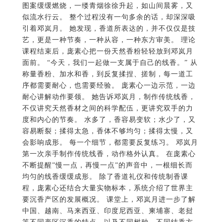
课程结束后，庞素心把一份天然香粉轻轻放到邓岚月
面前。 “今天，我们一起做一支属于自己的线香。” 从
称量香粉、加水和香，到反复揉捏、搓制，每一道工
序都需要耐心，也需要经验。 庞素心一边示范，一边
耐心讲解动作要领。 她告诉邓岚月，制作传统线香，
不仅讲究天然香材之间的科学配伍，更讲究双手的力
度和内心的节奏。 水多了，香容易变软；水少了，又
容易断裂；揉得太急，香体不够均匀；揉得太慢，又
会影响成形。 每一个细节，都需要反复练习。 邓岚月
第一次亲手制作传统线香，动作格外认真。 在庞素心
不断提醒”慢一点，再慢一点”的声音中，一根细长而
均匀的线香缓缓成形。 除了香道礼仪和传统制香课
程，庞素心还结合大量实物标本，系统介绍了世界主
要沉香产区的发展概况。 课堂上，邓岚月进一步了解
中国、越南、马来西亚、印度尼西亚、柬埔寨、老挝
等不同产区沉香的特点，以及不同树种、不同结香方
式和不同产地形成的天然香韵差异。 庞素心还详细讲
解了沉香树的生长过程、天然结香原理以及现代科学
结香技术的发展，并结合实际样品介绍天然沉香与人