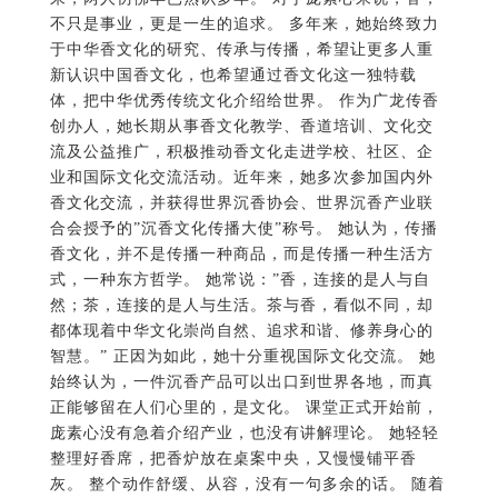
体，把中华优秀传统文化介绍给世界。 作为广龙传香
创办人，她长期从事香文化教学、香道培训、文化交
流及公益推广，积极推动香文化走进学校、社区、企
业和国际文化交流活动。近年来，她多次参加国内外
香文化交流，并获得世界沉香协会、世界沉香产业联
合会授予的”沉香文化传播大使”称号。 她认为，传播
香文化，并不是传播一种商品，而是传播一种生活方
式，一种东方哲学。 她常说：”香，连接的是人与自
然；茶，连接的是人与生活。茶与香，看似不同，却
都体现着中华文化崇尚自然、追求和谐、修养身心的
智慧。” 正因为如此，她十分重视国际文化交流。 她
始终认为，一件沉香产品可以出口到世界各地，而真
正能够留在人们心里的，是文化。 课堂正式开始前，
庞素心没有急着介绍产业，也没有讲解理论。 她轻轻
整理好香席，把香炉放在桌案中央，又慢慢铺平香
灰。 整个动作舒缓、从容，没有一句多余的话。 随着
一炉篆香缓缓点燃，一缕青烟徐徐升起，整个课堂顿
时安静下来。 她没有直接讲授香道，而是提出了一个
问题： “为什么中国人几千年来一直用香？” 随后，她
告诉邓岚月，在中华文明的发展历程中，香从来不仅