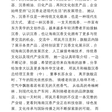
活方式。 通过一杯沉香茶、一支天然线香、一件富有
东方美学的文创作品，越来越多年轻消费者开始接触
沉香、认识沉香，也让海南沉香文化拥有了更多与世
界交流的机会。 交流中，邓岚月注意到，旗舰店内除
了展示各类产品，还特别设置了沉香文化展示区，介
绍海南沉香的发展历史、人工嫁接奇楠技术、传统香
文化以及现代产业应用。 她一边认真听取介绍，一边
不断记录、拍摄，希望把这些来自海南的故事，分享
给加拿大以及更多海外华文读者。 邓岚月和楠脂沉香
总经理王美蕾 （中）、董事长苏永业 。 离开旗舰店
时，下午的阳光依然炽热。 骑楼老街游人络绎不绝，
空气中飘散着若有若无的天然香气。 从临高的奇楠树
林，到现代化生产车间，再到骑楼老街的品牌旗舰
店，短短一天时间，邓岚月看到的不仅是一条完整的
产业链，更看到海南沉香产业正在科技创新、绿色发
展、文化传承与国际传播之间不断探索新的可能。 而
真正走进中国香文化深处的旅程，也将在广龙传香继
续展开。 香道里的中国——在广龙传香遇见庞素心 如
果说，在临高人工嫁接奇楠种植基地，邓岚月认识的
是一棵树；在楠脂文化产业集团，她看到的是一条完