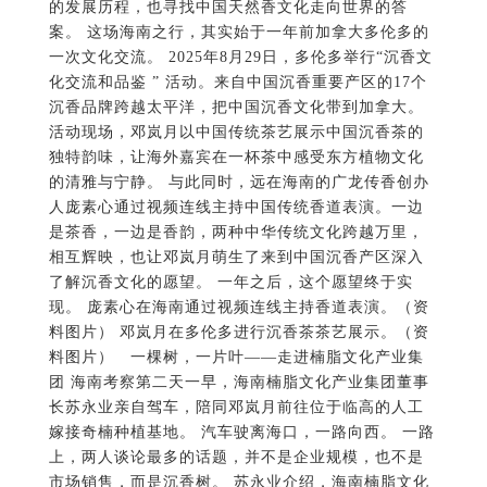
沉香品牌跨越太平洋，把中国沉香文化带到加拿大。
活动现场，邓岚月以中国传统茶艺展示中国沉香茶的
独特韵味，让海外嘉宾在一杯茶中感受东方植物文化
的清雅与宁静。 与此同时，远在海南的广龙传香创办
人庞素心通过视频连线主持中国传统香道表演。一边
是茶香，一边是香韵，两种中华传统文化跨越万里，
相互辉映，也让邓岚月萌生了来到中国沉香产区深入
了解沉香文化的愿望。 一年之后，这个愿望终于实
现。 庞素心在海南通过视频连线主持香道表演。（资
料图片） 邓岚月在多伦多进行沉香茶茶艺展示。（资
料图片） 一棵树，一片叶——走进楠脂文化产业集
团 海南考察第二天一早，海南楠脂文化产业集团董事
长苏永业亲自驾车，陪同邓岚月前往位于临高的人工
嫁接奇楠种植基地。 汽车驶离海口，一路向西。 一路
上，两人谈论最多的话题，并不是企业规模，也不是
市场销售，而是沉香树。 苏永业介绍，海南楠脂文化
产业集团多年来坚持优良奇楠品种培育，持续开展人
工嫁接技术研究，推动科学结香和沉香资源综合利
用，希望让海南沉香真正走上一条科技创新、生态保
护与产业发展相互促进的道路。 经过多年探索，楠脂