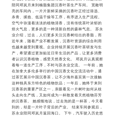
焙火气息，更多的是一种清新自然的森林气息。 苏永
业介绍，过去，人们更多关注沉香树结出的香脂，而
近年来，随着产业不断发展，沉香叶资源的综合利用
也越来越受到重视。企业持续开展沉香叶茶研发与生
产，希望通过更加贴近日常生活的产品，让更多消费
者认识沉香植物，感受天然香文化。 邓岚月认真观察
着每一道生产工序，不时与苏永业交流。 一年前，她
在加拿大多伦多举行的中国沉香文化交流活动中，通
过茶艺展示中国沉香茶，让不少海外嘉宾第一次接触
这种独具东方特色的植物饮品；一年后，她终于来到
沉香茶的重要产区之一，亲眼看见一片树叶如何从枝
头走向生产线，又如何成为一杯散发着天然植物芬芳
的沉香茶。 她感慨地说，过去泡的是一杯茶，今天看
到的，却是一片叶子背后的产业。 结束车间参观后，
苏永业陪同邓岚月返回海口。 下午，汽车驶入历史悠
久的骑楼老街。 这里保留着中西合璧的骑楼建筑风
貌，也成为展示海南历史文化和特色产业的重要窗
口。近年来，随着海南沉香产业不断发展，骑楼老街
也成为许多游客了解海南沉香文化的重要一站。 位于