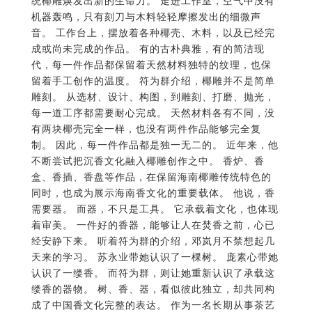
代，每一件作品都保留着天然材料独特的纹理，也保
留着手工创作的温度。 符为群介绍，椰雕并不是简单
雕刻。 从选材、设计、构图，到雕刻、打磨、抛光，
每一道工序都需要耐心完成。 天然材料各有不同，没
有两块椰壳完全一样，也没有两件作品能够完全复
制。 因此，每一件作品都是独一无二的。 近年来，他
不断尝试把沉香文化融入椰雕创作之中。 香炉、香
盒、香插、香盘等作品，在保留海南椰雕传统特色的
同时，也成为展示海南香文化的重要载体。 他说，香
需要器。 而器，不只是工具。 它承载着文化，也体现
着审美。 一件好的香器，能够让人在焚香之前，心已
经安静下来。 听着符为群的介绍，邓岚月不禁想起几
天来的学习。 苏永业带她认识了一棵树。 庞素心带她
认识了一缕香。 而符为群，则让她重新认识了承载这
缕香的器物。 树、香、器，看似彼此独立，却共同构
成了中国香文化完整的表达。 作为一名长期从事茶艺
传播的茶艺师，邓岚月尤其关注茶器与香器之间的关
系。 她发现，无论是一张茶席，还是一张香席，都讲
究天然、简洁、和谐。 一杯茶，一炉香，一件椰雕香
器，彼此映衬，共同营造出东方生活美学所追求的宁