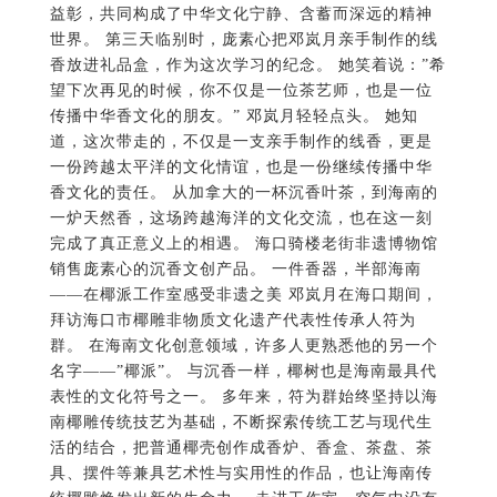
传播中华香文化的朋友。” 邓岚月轻轻点头。 她知
道，这次带走的，不仅是一支亲手制作的线香，更是
一份跨越太平洋的文化情谊，也是一份继续传播中华
香文化的责任。 从加拿大的一杯沉香叶茶，到海南的
一炉天然香，这场跨越海洋的文化交流，也在这一刻
完成了真正意义上的相遇。 海口骑楼老街非遗博物馆
销售庞素心的沉香文创产品。 一件香器，半部海南
——在椰派工作室感受非遗之美 邓岚月在海口期间，
拜访海口市椰雕非物质文化遗产代表性传承人符为
群。 在海南文化创意领域，许多人更熟悉他的另一个
名字——”椰派”。 与沉香一样，椰树也是海南最具代
表性的文化符号之一。 多年来，符为群始终坚持以海
南椰雕传统技艺为基础，不断探索传统工艺与现代生
活的结合，把普通椰壳创作成香炉、香盒、茶盘、茶
具、摆件等兼具艺术性与实用性的作品，也让海南传
统椰雕焕发出新的生命力。 走进工作室，空气中没有
机器轰鸣，只有刻刀与木料轻轻摩擦发出的细微声
音。 工作台上，摆放着各种椰壳、木料，以及已经完
成或尚未完成的作品。 有的古朴典雅，有的简洁现