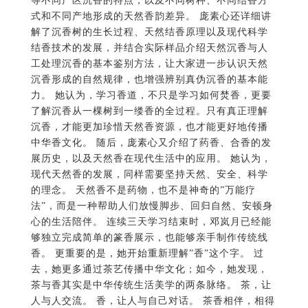
工处理沉香的基本鉴别方法，让大家进一步认识天然
沉香形成的自然规律，也增强辨别真伪沉香的基本能
力。 她认为，学习香道，不只是学习如何焚香，更要
了解沉香从一棵树到一缕香的全过程。只有真正理解
沉香，才能更加珍惜天然香资源，也才能更好地传播
中华香文化。 随后，庞素心又介绍了药香、合香的发
展历史，以及天然香在现代生活中的应用。 她认为，
现代天然香的发展，同样需要坚持天然、安全、科学
的理念。 天然香不是药物，也不是神奇的”万能疗
法”，而是一种帮助人们放慢脚步、回归自然、安顿身
心的生活陪伴。 连续三天学习结束时，邓岚月已经能
够独立完成简单的篆香展示，也能够亲手制作传统线
香。 更重要的是，她开始重新理解”香”这个字。 过
去，她更多通过茶艺传播中华文化；如今，她发现，
茶与香其实是中华传统生活美学的两条脉络。 茶，让
人与人交流。 香，让人与自己对话。 茶香相伴，相得
益彰，共同构成了中华文化宁静、含蓄而深远的精神
世界。 第三天临别时，庞素心把邓岚月亲手制作的线
香放进礼品盒，作为这次学习的纪念。 她笑着说：”希
望下次再见的时候，你不仅是一位茶艺师，也是一位