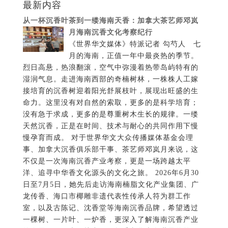
月的海南，正值一年中最炎热的季节。
烈日高悬，热浪翻滚，空气中弥漫着热带岛屿特有的
湿润气息。走进海南西部的奇楠树林，一株株人工嫁
接培育的沉香树迎着阳光舒展枝叶，展现出旺盛的生
命力。这里没有对自然的索取，更多的是科学培育；
没有急于求成，更多的是尊重树木生长的规律。一缕
天然沉香，正是在时间、技术与耐心的共同作用下慢
慢孕育而成。 对于世界华文大众传播媒体基金会理
事、加拿大沉香俱乐部干事、茶艺师邓岚月来说，这
不仅是一次海南沉香产业考察，更是一场跨越太平
洋、追寻中华香文化源头的文化之旅。 2026年6月30
日至7月5日，她先后走访海南楠脂文化产业集团、广
龙传香、海口市椰雕非遗代表性传承人符为群工作
室，以及古陈记、沈香堂等海南沉香品牌，希望透过
一棵树、一片叶、一炉香，更深入了解海南沉香产业
的发展历程，也寻找中国天然香文化走向世界的答
案。 这场海南之行，其实始于一年前加拿大多伦多的
一次文化交流。 2025年8月29日，多伦多举行“沉香文
化交流和品鉴 ” 活动。来自中国沉香重要产区的17个