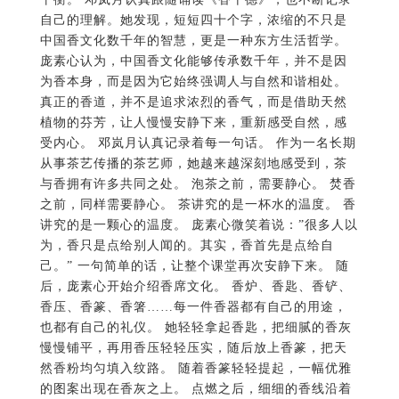
为香本身，而是因为它始终强调人与自然和谐相处。
真正的香道，并不是追求浓烈的香气，而是借助天然
植物的芬芳，让人慢慢安静下来，重新感受自然，感
受内心。 邓岚月认真记录着每一句话。 作为一名长期
从事茶艺传播的茶艺师，她越来越深刻地感受到，茶
与香拥有许多共同之处。 泡茶之前，需要静心。 焚香
之前，同样需要静心。 茶讲究的是一杯水的温度。 香
讲究的是一颗心的温度。 庞素心微笑着说：”很多人以
为，香只是点给别人闻的。其实，香首先是点给自
己。” 一句简单的话，让整个课堂再次安静下来。 随
后，庞素心开始介绍香席文化。 香炉、香匙、香铲、
香压、香篆、香箸……每一件香器都有自己的用途，
也都有自己的礼仪。 她轻轻拿起香匙，把细腻的香灰
慢慢铺平，再用香压轻轻压实，随后放上香篆，把天
然香粉均匀填入纹路。 随着香篆轻轻提起，一幅优雅
的图案出现在香灰之上。 点燃之后，细细的香线沿着
图案缓缓燃烧，一缕青烟徐徐升起，如山间晨雾，又
似流水行云。 整个过程没有一句多余的话，却深深吸
引着邓岚月。 她发现，香道所表达的，并不仅仅是技
艺，更是一种节奏，一种从容，一种东方审美。 理论