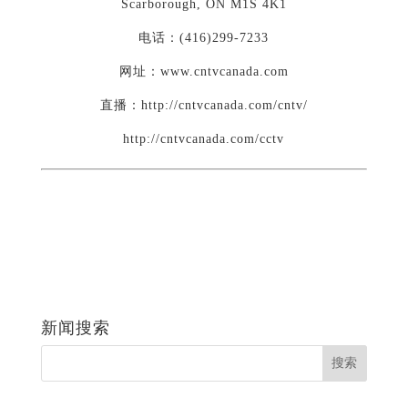
Scarborough, ON M1S 4K1
电话：(416)299-7233
网址：www.cntvcanada.com
直播：http://cntvcanada.com/cntv/
http://cntvcanada.com/cctv
新闻搜索
最新内容
从一杯沉香叶茶到一缕海南天香：加拿大茶艺师邓岚
月海南沉香文化考察纪行
《世界华文媒体》特派记者 勾芍人 七