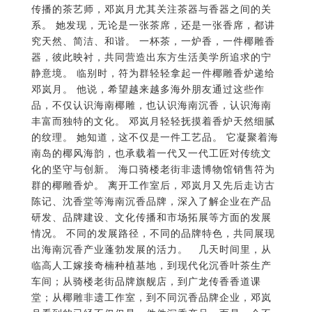
静意境。 临别时，符为群轻轻拿起一件椰雕香炉递给
邓岚月。 他说，希望越来越多海外朋友通过这些作
品，不仅认识海南椰雕，也认识海南沉香，认识海南
丰富而独特的文化。 邓岚月轻轻抚摸着香炉天然细腻
的纹理。 她知道，这不仅是一件工艺品。 它凝聚着海
南岛的椰风海韵，也承载着一代又一代工匠对传统文
化的坚守与创新。 海口骑楼老街非遗博物馆销售符为
群的椰雕香炉。 离开工作室后，邓岚月又先后走访古
陈记、沈香堂等海南沉香品牌，深入了解企业在产品
研发、品牌建设、文化传播和市场拓展等方面的发展
情况。 不同的发展路径，不同的品牌特色，共同展现
出海南沉香产业蓬勃发展的活力。 几天时间里，从
临高人工嫁接奇楠种植基地，到现代化沉香叶茶生产
车间；从骑楼老街品牌旗舰店，到广龙传香香道课
堂；从椰雕非遗工作室，到不同沉香品牌企业，邓岚
月看到的已经不仅仅是一件件沉香产品，而是一个不
断完善、不断创新的现代沉香产业体系。 返程前，她
再次回望海南这片土地。 一年前，在加拿大，她通过
一杯中国沉香茶，把中华文化介绍给海外朋友。 一年