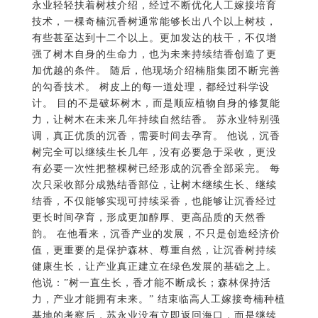
加优越的条件。 随后，他现场介绍楠脂集团不断完善
的勾香技术。 树皮上的每一道处理，都经过科学设
计。 目的不是破坏树木，而是顺应植物自身的修复能
力，让树木在未来几年持续自然结香。 苏永业特别强
调，真正优质的沉香，需要时间去孕育。 他说，沉香
树完全可以继续生长几年，没有必要急于采收，更没
有必要一次性把整棵树已经形成的沉香全部采完。 每
次只采收部分成熟结香部位，让树木继续生长、继续
结香，不仅能够实现可持续采香，也能够让沉香经过
更长时间孕育，形成更加醇厚、更高品质的天然香
韵。 在他看来，沉香产业的发展，不只是创造经济价
值，更重要的是保护森林、尊重自然，让沉香树持续
健康生长，让产业真正建立在绿色发展的基础之上。
他说：”树一直生长，香才能不断成长；森林保持活
力，产业才能拥有未来。” 结束临高人工嫁接奇楠种植
基地的考察后，苏永业没有立即返回海口，而是继续
陪同邓岚月来到楠脂集团沉香叶茶生产车间。 宽敞明
亮的车间内，一片片新鲜采摘的沉香叶正经过筛选、
杀青、揉捻、低温干燥等工序，有序进入生产流程。
空气中弥漫着淡淡的植物清香，没有传统茶叶浓郁的