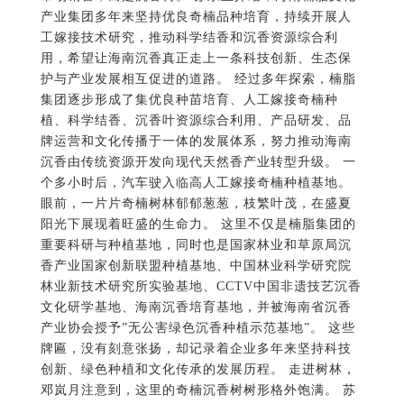
集团逐步形成了集优良种苗培育、人工嫁接奇楠种
植、科学结香、沉香叶资源综合利用、产品研发、品
牌运营和文化传播于一体的发展体系，努力推动海南
沉香由传统资源开发向现代天然香产业转型升级。 一
个多小时后，汽车驶入临高人工嫁接奇楠种植基地。
眼前，一片片奇楠树林郁郁葱葱，枝繁叶茂，在盛夏
阳光下展现着旺盛的生命力。 这里不仅是楠脂集团的
重要科研与种植基地，同时也是国家林业和草原局沉
香产业国家创新联盟种植基地、中国林业科学研究院
林业新技术研究所实验基地、CCTV中国非遗技艺沉香
文化研学基地、海南沉香培育基地，并被海南省沉香
产业协会授予”无公害绿色沉香种植示范基地”。 这些
牌匾，没有刻意张扬，却记录着企业多年来坚持科技
创新、绿色种植和文化传承的发展历程。 走进树林，
邓岚月注意到，这里的奇楠沉香树树形格外饱满。 苏
永业轻轻扶着树枝介绍，经过不断优化人工嫁接培育
技术，一棵奇楠沉香树通常能够长出八个以上树枝，
有些甚至达到十二个以上。更加发达的枝干，不仅增
强了树木自身的生命力，也为未来持续结香创造了更