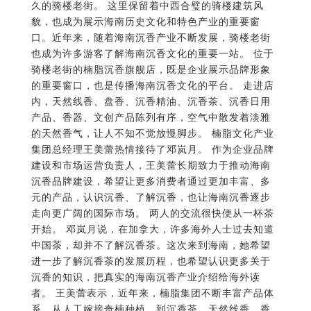
骑楼老街的楠脂沉香旗舰店，既是企业展示品牌形象
的重要窗口，也是传播海南沉香文化的平台。 走进店
内，天然线香、盘香、沉香精油、沉香茶、沉香日用
产品、香器、文创产品陈列有序，空气中散发着淡雅
的天然香气，让人不知不觉放慢脚步。 楠脂文化产业
集团总经理王美蕾热情接待了邓岚月。 作为企业品牌
建设和市场运营负责人，王美蕾长期致力于推动海南
沉香品牌建设，希望让更多消费者通过更加丰富、多
元的产品，认识沉香、了解沉香，也让海南沉香逐步
走向更广阔的国际市场。 两人的交流很快便从一杯茶
开始。 邓岚月说，在加拿大，许多海外人士过去知道
中国茶，却并不了解沉香茶。这次来到海南，她希望
进一步了解沉香茶的发展历程，也希望认识更多关于
沉香的知识，把真实的海南沉香产业介绍给海外读
者。 王美蕾表示，近年来，楠脂集团不断丰富产品体
系，从人工嫁接奇楠种植，到沉香茶、天然线香、香
器、沉香精油、日化产品，再到文化创意产品，企业
始终坚持”让沉香走进现代生活”的发展理念。 她认
为，沉香不仅是一种传统文化载体，也是一种现代生