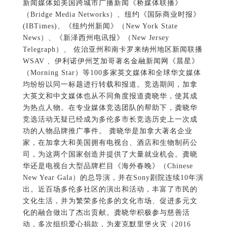
为热点人物。在专业媒体竞选团队的帮助下，龚晓华
竞选活动无疑已经成为多伦多市长竞选历史上一次成
功的人物品牌推广事件。 龚晓华是加拿大著名企业
家，在加拿大和美国拥有电视台、酒店和生物制药公
司，为这两个国家创造并提供了大量就业机会。龚晓
华还是电视台大型品牌栏目《海外春晚》（Chinese
New Year Gala）的总导演，并在Sony剧院连续10年演
出。近百场多伦多社区的演出和活动，丰富了市民的
文化生活，并为繁荣多伦多的文化市场、促进多元文
化的融合做出了杰出贡献。龚晓华积极参与慈善活
动，多次组织爱心捐款，为麦克默里堡火灾（2016
Fort McMurray wildfire）义演、地震赈灾晚会和病童
医院等的筹款，全部捐献，回馈社会。 龚晓华与
Partap Dua Singh（右）、James Mcnair（左）和
James Mcnair 的小助手Kira 加拿大国家电视台台长龚
晓华是在多伦多面临困境下，抱着希望带领多伦多市
民改变现状，让多伦多再次成为安全、宜居、可负担
和人人向往的国际大都市的理念，放下电视台的工
作，全身心投入到市长竞选工作中。他在答谢会上再