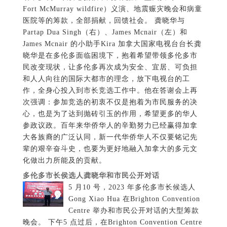
次强调：参加竞选的初衷不仅是抱着为市民服务的决
心，也是为了达到抛砖引玉的作用，希望更多的华人
参政议政。百年来华侨华人的辛勤努力已经赢得加拿
大各族裔的广泛认同，新一代华侨华人不仅要铭记先
辈的艰辛奋斗史，也要为更好地融入加拿大的多元文
化做出力所能及的贡献。
多伦多市长侯选人龚晓华和市民公开对话
5 月10 号，2023 年多伦多市长候选人
Gong Xiao Hua 在Brighton Convention
Centre 举办和市民公开对话的大型筹款
晚会。 下午5 点过后，在Brighton Convention Centre
的活动现场，各族裔民众齐聚宴会大厅。来宾中既有
社区领袖，商业精英，还有来自多伦多市的近五百市
民和几十位义工。加拿大乌克兰裔功勋艺术家 Mira 高
歌金曲，为晚宴助兴增辉。 竞选经理 Polly 和文延向
大家详细介绍了选举事项，加拿大泰米尔商会前任理
事JeyJeyakanthan，企业家、社区领袖AryanNava 到场
讲话并支持龚晓华竞选多伦多市长。现场工商界、文
化和媒体等各界嘉宾代表上台发言，分享他们眼中的
龚晓华：一位优秀企业家，文化传播和交流的使者，