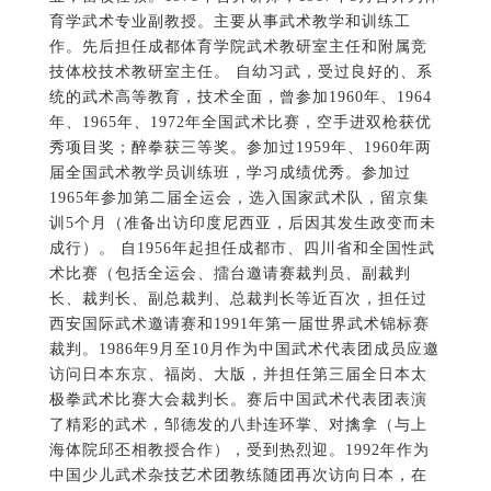
训5个月（准备出访印度尼西亚，后因其发生政变而未
成行）。 自1956年起担任成都市、四川省和全国性武
术比赛（包括全运会、擂台邀请赛裁判员、副裁判
长、裁判长、副总裁判、总裁判长等近百次，担任过
西安国际武术邀请赛和1991年第一届世界武术锦标赛
裁判。1986年9月至10月作为中国武术代表团成员应邀
访问日本东京、福岗、大版，并担任第三届全日本太
极拳武术比赛大会裁判长。赛后中国武术代表团表演
了精彩的武术，邹德发的八卦连环掌、对擒拿（与上
海体院邱丕相教授合作），受到热烈迎。1992年作为
中国少儿武术杂技艺术团教练随团再次访向日本，在
东京等二十几座城巡回表演，极大地弘扬了中华武
术，促进了中日两国人民的友谊，为此，日本国特授
予邹德发等友好金质奖章。 1957年起至今，邹德发一
直从事武术教学、训练和科研工作，为国家培养出许
多武术专家教授，培训武术人才上千人，不少学生已
成为推进武术事业发展的中坚力量，如成都体育学院
教授温佐惠、冉学东、赵斌、郭洪海等，湖南师大马
明保教授，重庆市武术馆陈秉仕，美国武术院院长吕
小林，意大利全国武术技术委员会主席徐浩，加拿大