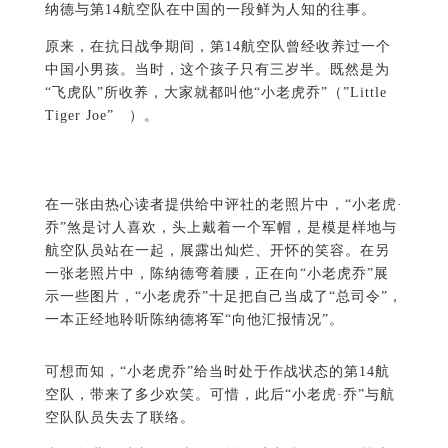
纳德与第14航空队在中国的一段鲜为人知的往事。
原来，在抗日战争期间，第14航空队曾经收养过一个
中国小男孩。当时，这个孩子只有三岁半。既然是为
“飞虎队”所收养，大家就都叫他“小老虎乔”（”Little
Tiger Joe” ）。
在一张由热心读者提供给中评社的老照片中，“小老虎·
乔”煞是讨人喜欢，头上戴着一个军帽，是模是样地与
航空队员站在一起，展露出灿烂、开怀的笑容。在另
一张老照片中，陈纳德弯着腰，正在向“小老虎乔”展
示一些图片，“小老虎乔”十足把自己当成了“总司令”，
一本正经地聆听陈纳德将军“向他汇报情况”。
可想而知，“小老虎乔”给当时处于作战状态的第14航
空队，带来了多少欢笑。可惜，此后“小老虎·乔”与航
空队队员失去了联络。