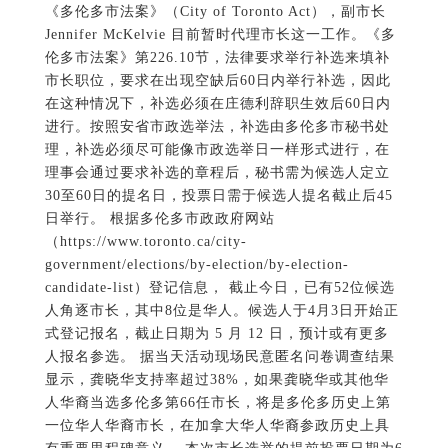
日举行。 根据多伦多市政政府网站
（https://www.toronto.ca/city-
government/elections/by-election/by-election-
candidate-list）登记信息， 截止今日，已有52位候选
人角逐市长，其中8位是华人。候选人于4月3日开始正
式登记报名，截止日期为 5 月 12 日，预计或有更多
人报名参选。 据当天活动现场民意匿名问卷调查结果
显示，龚晓华支持率超过38%，如果龚晓华或其他华
人华裔当选多伦多第66任市长，将是多伦多历史上第
一位华人华裔市长，在加拿大华人华裔参政历史上具
有重要里程碑意义。 本次市长选举的提前投票日期为6
月8日至13日，最终投票日为6月26日。龚晓华（Gong,
Xiao Hua）提供竞选捐款邮箱
gong4mayor@gmail.com，也可登录其官方网站
www.edwardgong4mayor.com了解捐款信息。
中国著名武术家邹德发去世
（《国家电视新闻网》2022年12月21日
成都消息）成都体育学院副教授、中国
峨眉派武术理论和实践集大成者邹德发因病于2022年