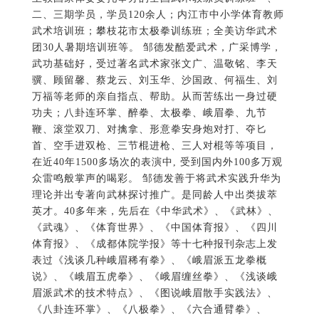
首、空手进双枪、三节棍进枪、三人对棍等等项目，
在近40年1500多场次的表演中, 受到国内外100多万观
众雷鸣般掌声的喝彩。 邹德发善于将武术实践升华为
理论并出专著向武林探讨推广。是同龄人中出类拔萃
英才。40多年来，先后在《中华武术》、《武林》、
《武魂》、《体育世界》、《中国体育报》、《四川
体育报》、《成都体院学报》等十七种报刊杂志上发
表过《浅谈几种峨眉稀有拳》、《峨眉派五龙拳概
说》、《峨眉五虎拳》、《峨眉缠丝拳》、《浅谈峨
眉派武术的技术特点》、《图说峨眉散手实践法》、
《八卦连环掌》、《八极拳》、《六合通臂拳》、
《对擒拿》等文作78篇。出版专著：峨眉武林丛书
《蹲桩拳》、（1986年四川省科学技术出版社出版，
1997年再版，获四川省优秀科普作品三等奖，成都体
育学院1986年优秀科研成果二等奖）；《武林纵横》
全书30多万字（1992年10月香港中国和世界出版公司
版）。合著《峨眉拳一、二路》1993年9月四川省科学
技术出版社出版；《中华武术大观—王树田专辑》
（1996年湖北省科学技术出版社、香港出版社联合出
版）。 邹德发在武术比赛裁判工作。执法公正，十次