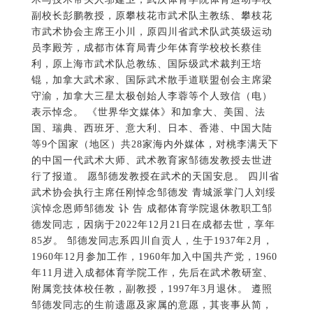
等9个国家（地区）共28家海内外媒体，对桃李满天下
的中国一代武术大师、武术教育家邹德发教授去世进
行了报道。 愿邹德发教授在武术的天国安息。 四川省
武术协会执行主席任刚悼念邹德发 青城派掌门人刘绥
滨悼念恩师邹德发 讣 告 成都体育学院退休教职工邹
德发同志，因病于2022年12月21日在成都去世，享年
85岁。 邹德发同志系四川自贡人，生于1937年2月，
1960年12月参加工作，1960年加入中国共产党，1960
年11月进入成都体育学院工作，先后在武术教研室、
附属竞技体校任教，副教授，1997年3月退休。 遵照
邹德发同志的生前遗愿及家属的意愿，其丧事从简，
不办遗体告别仪式。一纸讣告告知一直关心邹德发同
志的教职工及生前好友。 邹德发同志，安息吧！ 成都
体育学院 2022年12月21日 讣告 成都体育学院副教授
邹德发老师因病于2022年12月21日在成都去世，享年
85岁。 邹德发老师在武术教学、训练工作等方面做出
了突出贡献，在全国以及四川省内德高望重，具有非
常高的社会知名度和影响力，是四川武林的领军人物
之一，为四川省武术队的建立起了重要的奠基作用，
被四川省多次评为武术先进个人。 四川省武术协会主