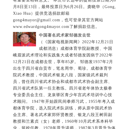
12月21日在成都去世，享年85岁。 邹德发1937年2月
出生于四川省自贡市，笔名周华、蜀珍。成都体育学
院武术教授，中国武术银龙八段，国家级武术裁判
员，曾任四川省武术协会和成都市武术协会副主席、
四川省武术队第一任主教练。四川省老年体协太极拳
专业委员会主任、龙泉驿区青少年宫武术培训中心技
术顾问。 1947年开始跟民间拳师习武，1955年考入成
都体育学院，选入院武术队训练，师从原中国武术协
会主席、著名武术家郑怀贤教授、银龙八段王树田副
教授和兰素贞（女）老师，1960年10月武术系本科毕
业，留校任教。1978年晋升讲师，1987年3月晋升为体
育学武术专业副教授。主要从事武术教学和训练工
作。先后担任成都体育学院武术教研室主任和附属竞
技体校技术教研室主任。 自幼习武，受过良好的、系
统的武术高等教育，技术全面，曾参加1960年、1964
年、1965年、1972年全国武术比赛，空手进双枪获优
秀项目奖；醉拳获三等奖。参加过1959年、1960年两
届全国武术教学员训练班，学习成绩优秀。参加过
1965年参加第二届全运会，选入国家武术队，留京集