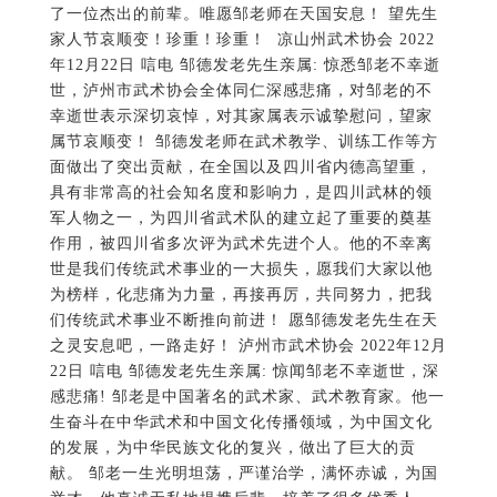
作用，被四川省多次评为武术先进个人。他的不幸离
世是我们传统武术事业的一大损失，愿我们大家以他
为榜样，化悲痛为力量，再接再厉，共同努力，把我
们传统武术事业不断推向前进！ 愿邹德发老先生在天
之灵安息吧，一路走好！ 泸州市武术协会 2022年12月
22日 唁电 邹德发老先生亲属: 惊闻邹老不幸逝世，深
感悲痛! 邹老是中国著名的武术家、武术教育家。他一
生奋斗在中华武术和中国文化传播领域，为中国文化
的发展，为中华民族文化的复兴，做出了巨大的贡
献。 邹老一生光明坦荡，严谨治学，满怀赤诚，为国
举才。他真诚无私地提携后辈，培养了很多优秀人
才。他的逝世，是中国武术界的巨大损失。 邹老生前
曾多次到乐山，与后辈研讨交流，令吾等受益匪浅，
深深敬佩。 值此之际，乐山市峨眉武术协会对邹老逝
世深表悼念！向邹老家属表示诚挚慰问！望邹老家属
节哀顺变，多加珍重! 邹德发先生一路走好！ 乐山市
峨眉武术协会 2022年12月22日 唁电 邹德发先生亲属:
惊闻先生病逝，万分悲痛。在此表示深切哀悼并向家
属表示诚挚的慰问！先生一生致力武术事业的传承发