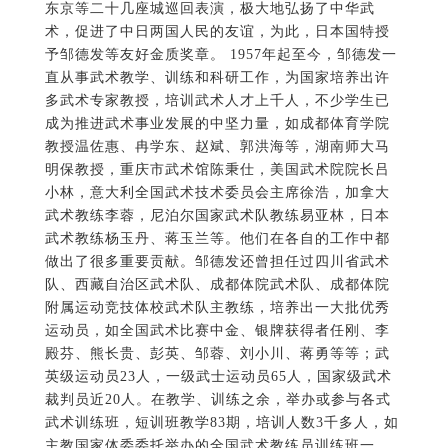
武术教练李蓉，尼泊尔国家武术队教练易亚林，日本
武术教练杨玉丹、蒋玉兰等。他们在各自的工作中都
做出了很多重要贡献。邹德发还曾担任过四川省武术
队、西藏自治区武术队、成都体院武术队、成都体院
附属运动竞技体校武术队主教练，培养出一大批优秀
运动员，如全国武术比赛中金、银牌获得者任刚、李
殿芬、熊长贵、彭英、邹蓉、刘小川、蒋勇等等；武
英级运动员23人，一级武士运动员65人，国家级武术
裁判员近20人。在教学、训练之余，举办或参与各式
武术训练班，短训班教学83期，培训人数3千多人，如
主教国家体委委托举办的全国武术教练员训练班一、
二、三期学员，学员120余人；内江市中小学体育教师
武术培训班；攀枝花市太极拳训练班；全美访华武术
团30人暑期培训班等。 邹德发酷爱武术，广采博学，
武功基础好，受过著名武术家张文广、温敬铭、李天
骥、顾留馨、蔡龙云、刘玉华、沙国政、何福生、刘
万福等老师的亲自指点、帮助。从而苦练出一身过硬
功夫；八卦连环掌、醉拳、太极拳、峨眉拳、九节
鞭、滚堂双刀、对擒拿、形意拳安身炮对打、夺匕