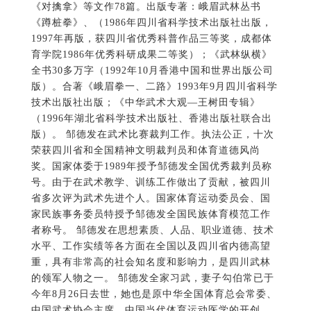
荣获四川省和全国精神文明裁判员和体育道德风尚
奖。国家体委于1989年授予邹德发全国优秀裁判员称
号。由于在武术教学、训练工作做出了贡献，被四川
省多次评为武术先进个人。国家体育运动委员会、国
家民族事务委员特授予邹德发全国民族体育模范工作
者称号。 邹德发在思想素质、人品、职业道德、技术
水平、工作实绩等各方面在全国以及四川省内德高望
重，具有非常高的社会知名度和影响力，是四川武林
的领军人物之一。 邹德发全家习武，妻子勾伯常已于
今年8月26日去世，她也是原中华全国体育总会常委、
中国武术协会主席、中国当代体育运动医学的开创
者、被后人尊称为” 武医宗师 “的郑怀贤教授唯一“飞
叉”女学生。邹德发和妻子勾伯常的两个儿子以及儿媳
均从事武术教学和武术实践工作，并在各种武术比赛
中获得众多奖项，为中华武术的传承和海内外交流作
出了特殊贡献。 邹德发去世消息传来后，四川省武术
运动管理中心主任历娜，四川省武术协会主席肖家
泽，四川省武术协会执行主席任刚，成都体育学院武
术学院院长、教授、博士生导师、国际级裁判员赵