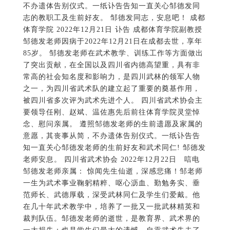
要领导任刚、赵斌、温佐惠先后前往体育学院灵堂悼
念、慰问亲属。 遵照邹德发老师的生前遗愿及家属的
意愿，其丧事从简，不办遗体告别仪式。一纸讣告告
知一直关心邹德发老师的生前好友和武术同仁! 邹德发
老师安息。 四川省武术协会 2022年12月22日 唁电
邹德发老师亲属： 惊闻先生仙逝，深感悲痛！邹老师
一生为武术事业鞠躬精粹、呕心沥血、勤勉务实、垂
范师长、武德厚载，深受武林同仁及学生们爱戴。他
在几十年武术教学中，培养了一批又一批武林精英和
裁判队伍。邹德发老师的逝世，是教育界、武术界的
一大损失；也是学生们最大的遗憾。自贡武术失去了
一位良师益友，四川武术失去了一位杰出的武林前
辈。如今逝者已逝，除了哀痛，唯愿他在天国安息。
还望先生的后人化悲痛为力量，积极完成老先生未完
成的武术大业，不忘初心、踔厉前行，节哀顺变、珍
重！ 自贡市武术运动协会 2022年12月22日 唁电 邹德
发老先生亲属: 邹老不幸逝世，深感悲痛! 邹老是我国
著名的武术家、武术教育家。他一生奋斗在中华武术
和中国文化传播领域，为中国文化的发展，为中华民