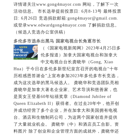
中文电视台台长龚晓华（Gong, Xiao
Hua）于今日在多伦多新世纪皇宫召开的电视台“十年
历程感恩答谢会”上宣布参加2023年多伦多市长竞选，
成为这次选举的黑马候选人。 龚晓华和竞选团队亮相
龚晓华是加拿大著名企业家、艺术导演和慈善家，也
是英女王登基60年钻禧奖章（Diamond Jubilee of
Queen Elizabeth II）获得者。在过去20年中，他开创
并成功经营了多个企业，并在加拿大和美国拥有电视
台、酒店和生物制药公司，为这两个国家创造并提供
了大量就业机会。 龚晓华（中）和酒店员工合影。资
料图片 除了创业和企业管理方面的成就外，龚晓华还
是电视台大型品牌栏目《海外春晚》（Chinese New
Year Gala）的总导演，并在Sony剧院连续10年演出。
他还组织了近百场多伦多社区的演出和活动，丰富了
市民的文化生活，并为繁荣多伦多的文化市场、促进
多元文化的融合做出了杰出贡献。此外，龚晓华积极
参与慈善活动，多次组织爱心捐款，为麦克默里堡火
灾（2016 Fort McMurray wildfire）义演、地震赈灾
晚会和病童医院等筹款，全部捐献，回馈社会。 龚晓
华认为多伦多面临治安下降、疫情后生活负担加重、