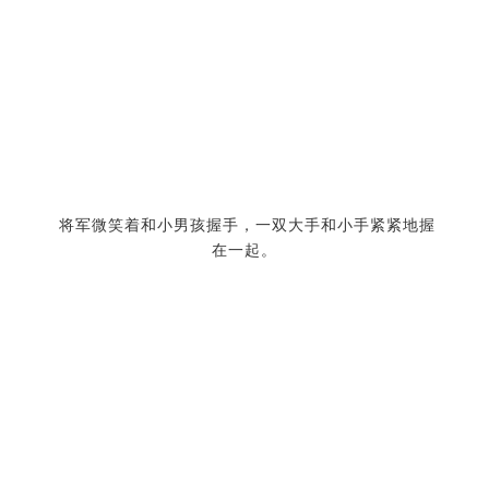
将军微笑着和小男孩握手，一双大手和小手紧紧地握
在一起。
士兵们在给小老虎·乔洗澡。一个在洗，一个在看，可
见有多么的重视