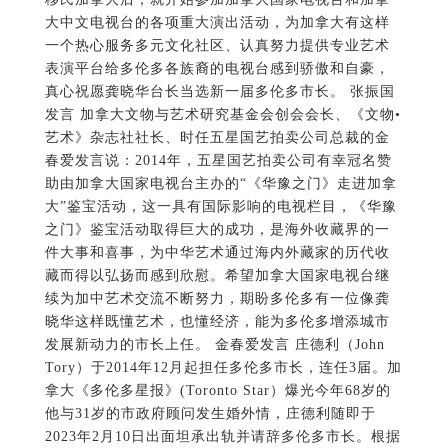
大”鉴宝活动，这一具有国际影响的电视栏目，《华豫
之门》鉴宝活动取得巨大的成功，是海外收藏界的一
件大事和喜事，为中华艺术通过海内外藏家的历代收
藏而得以弘扬而感到欣慰。希望加拿大国家电视台继
续为加中艺术交流不断努力，期盼多伦多有一位像龚
晓华这样既懂艺术，也懂经济，能为多伦多增添城市
发展新动力的市长上任。 金春爱发言 庄德利（John
Tory）于2014年12月起担任多伦多市长，连任3届。加
拿大《多伦多星报》(Toronto Star）爆光今年68岁的
他与31岁的市政府顾问发生婚外情，庄德利随即于
2023年2月10日出面坦承出轨并请辞多伦多市长。根据
《多伦多市法案》（City of Toronto Act），副市长
Jennifer McKelvie 目前暂时代理市长这一工作。《多
伦多市法案》第226.10节，法律要求举行补选来填补
市长职位，要求在出现空缺后60日内举行补选，因此
在这种情况下，补选必须在庄德利辞职生效后60日内
进行。按照安省市政选举法，补选由多伦多市秘书处
理，补选必须尽可能像市政选举日一样形式进行，在
理事会通过要求补选的章程后，秘书需为候选人定立
30至60日的提名日，投票日需于候选人提名截止后45