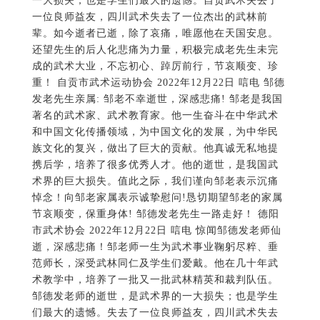
族文化的复兴，做出了巨大的贡献。他真诚无私地提
携后学，培养了很多优秀人才。他的逝世，是我国武
术界的巨大损失。值此之际，我们谨向邹老表示沉痛
悼念！向邹老家属表示诚挚慰问!恳切期望邹老的家属
节哀顺变，保重身体! 邹德发老先生一路走好！ 德阳
市武术协会 2022年12月22日 唁电 惊闻邹德发老师仙
逝，深感悲痛！邹老师一生为武术事业鞠躬尽粹、垂
范师长，深受武林同仁及学生们爱戴。他在几十年武
术教学中，培养了一批又一批武林精英和裁判队伍。
邹德发老师的逝世，是武术界的一大损失；也是学生
们最大的遗憾。失去了一位良师益友，四川武术失去
了一位杰出的前辈。唯愿邹老师在天国安息！ 望先生
家人节哀顺变！珍重！珍重！ 凉山州武术协会 2022
年12月22日 唁电 邹德发老先生亲属: 惊悉邹老不幸逝
世，泸州市武术协会全体同仁深感悲痛，对邹老的不
幸逝世表示深切哀悼，对其家属表示诚挚慰问，望家
属节哀顺变！ 邹德发老师在武术教学、训练工作等方
面做出了突出贡献，在全国以及四川省内德高望重，
具有非常高的社会知名度和影响力，是四川武林的领
军人物之一，为四川省武术队的建立起了重要的奠基