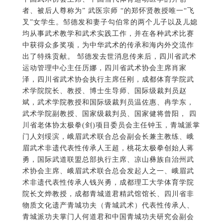
斌，武术学院教授和国际级裁判员温佐惠、冉学东，
武术学院副教授、国家级裁判员、国家健将曾阳， 四
川省老体协太极拳(剑)项目委员会主任钟玉，青城派掌
门人刘绥滨，峨眉武术联合总会副会长兼主教练、峨
眉武术非遗代表性传承人王超，桃花太极拳创始人蒋
勇，国际武道联盟总部执行主席、凉山彝族自治州武
术协会主席、峨眉武术联合总会发起人之一、峨眉武
术非遗代表性传承人钱兴勇，成都理工大学体育学院
院长文烨教授，成都青城道君精武馆馆长、四川省非
物质文化遗产青城功夫（青城武术）代表性传承人、
青城派功夫掌门人何道君和中国青城功夫研究会副会
长、“中华女金刚”鲜宗丽夫妇，内江市体育局跆拳道
总教练王能，原四川省武术队员、武术健将吕力和吉
义菲，成都市金牛区武术协会代表、四川省散打冠军
王小晋，广东省武术队主教练、原四川省武术队主教
练、原新加坡国家队主教练、中国武术第三代猴王、
号称“峨眉猴王”的熊长贵等武术界代表和中共成都体
育学院委员会、成都体育学院、成体武术学院、武术
学院套路教研室、搏击教研室，导引养生教研室，成
都市武术协会，成都市新都区武术协会，峨眉武术联