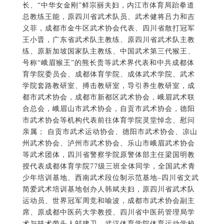
合总会，峨眉山市武术协会，自贡市武术协会，德阳
市武术协会等机构代表前往体育学院灵堂悼念、慰问
亲属； 自贡市武术运动协会、德阳市武术协会、凉山
州武术协会、泸州市武术协会、乐山市峨眉武术协会
等武术团体，四川省警察学院原警体部主任梁国明教
授代表成都体育学院77级三班全体同学，全国武术青
少年培训基地、西南武术段位制示范基地–四川省文武
简爱武术培训基地创办人韩斌夫妇，原四川省武术队
运动员、世界冠军周竞和喻波，成都市武术协会副主
席、原成都中医药大学教授、四川省中医药管理局学
术与技术带头人邬建卫，武汉体育学院体育运动学校
副校长彭鹏教授，原攀枝花市武术队主教练、攀枝花
市武术协会主席王小川，原四川省武术队武英级运动
员李殿芳，成都市体育局青少年体育学校校长蔡佳
利，原上海市武术队总教练、国际级武术裁判王培
锟，加拿大武术家、国际武术散手道联盟创会主席梁
守渝，加拿大三星太极创始人李蓉等个人致信（电）
表示悼念。 《世界华文媒体》和加拿大、美国、法
国、瑞典、西班牙、意大利、日本、香港、中国大陆