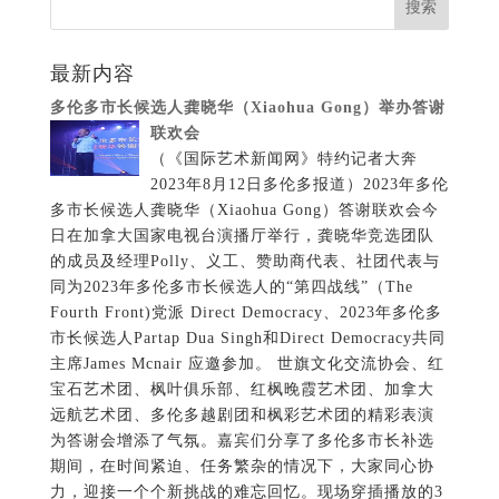
日在加拿大国家电视台演播厅举行，龚晓华竞选团队
的成员及经理Polly、义工、赞助商代表、社团代表与
同为2023年多伦多市长候选人的“第四战线”（The
Fourth Front)党派 Direct Democracy、2023年多伦多
市长候选人Partap Dua Singh和Direct Democracy共同
主席James Mcnair 应邀参加。 世旗文化交流协会、红
宝石艺术团、枫叶俱乐部、红枫晚霞艺术团、加拿大
远航艺术团、多伦多越剧团和枫彩艺术团的精彩表演
为答谢会增添了气氛。嘉宾们分享了多伦多市长补选
期间，在时间紧迫、任务繁杂的情况下，大家同心协
力，迎接一个个新挑战的难忘回忆。现场穿插播放的3
段视频，记录了龚晓华和其竞选团队50天夜以继日为
竞选做准备的点点滴滴：自今年5月参选以来，他放下
了繁忙的日常工作，和竞选团队一起走访各个选区，
与各族裔、各行业选民进行面对面的互动和倾听，积
极回应媒体、行业组织和工会的提问，召开工作会
议、参加筹款晚会、组织义工插牌、参加游行活动
等，展现自己的能力和承诺。 竞选团队成员和经理
Polly(右） 龚晓华在答谢会上感谢家人及所有支持帮
助过他的竞选团队、义工，还有投票的市民。他介绍