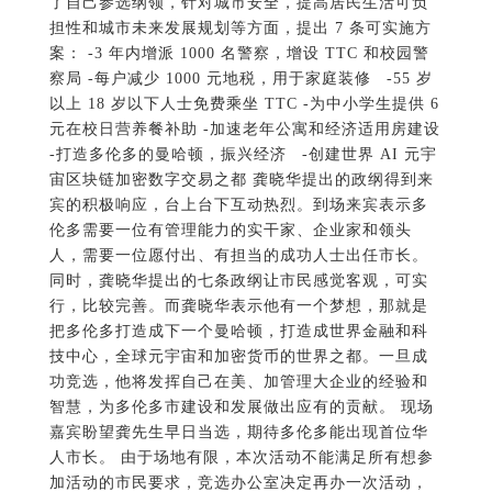
伦多需要一位有管理能力的实干家、企业家和领头
人，需要一位愿付出、有担当的成功人士出任市长。
同时，龚晓华提出的七条政纲让市民感觉客观，可实
行，比较完善。而龚晓华表示他有一个梦想，那就是
把多伦多打造成下一个曼哈顿，打造成世界金融和科
技中心，全球元宇宙和加密货币的世界之都。一旦成
功竞选，他将发挥自己在美、加管理大企业的经验和
智慧，为多伦多市建设和发展做出应有的贡献。 现场
嘉宾盼望龚先生早日当选，期待多伦多能出现首位华
人市长。 由于场地有限，本次活动不能满足所有想参
加活动的市民要求，竞选办公室决定再办一次活动，
详情请关注www.gong4mayor.com 网站，了解下一次
活动信息。 市长选举提前投票日: 6月8-13号 最终投票
日: 6月26日 竞选捐款邮箱:gong4mayor@gmail.com.
或登录www.edwardgong4mayor.com 了解捐款信息。
（候选人竞选办公室供稿）
多伦多市选杀出黑马 国家电视台长角逐市长
（《国家电视新闻网》2023年4月25日多
伦多报道）加拿大国家电视台和加拿大