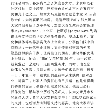
勤恳拼搏的实干家，值得信任的朋友。龚晓华的女儿
上台讲话，她说：“我的父亲经商 30 年，白手起家，
兢兢业业，是难得一见的商业奇才。同时，他也是一
位伟大的父亲，是颗大树，为孩子们遮风挡雨，日复
一日，年复一年，在我们的生命中从未缺席; 他对企
业，对员工，对家人的责任心有目共睹。他是值得我
们骄傲的父亲，是孩子们敬爱的祖父。他言出必行，
我作为他生活与事业历程的见证人，认为父亲是市长
的最佳人选，希望大家支持龚晓华！” 龚晓华感谢家人
的支持，也感谢所有到场支持的嘉宾。他向大家宣讲
了自己参选纲领，针对城市安全，提高居民生活可负
担性和城市未来发展规划等方面，提出 7 条可实施方
案： -3 年内增派 1000 名警察，增设 TTC 和校园警
察局 -每户减少 1000 元地税，用于家庭装修 -55 岁
以上 18 岁以下人士免费乘坐 TTC -为中小学生提供 6
元在校日营养餐补助 -加速老年公寓和经济适用房建设
-打造多伦多的曼哈顿，振兴经济 -创建世界 AI 元宇
宙区块链加密数字交易之都 龚晓华提出的政纲得到来
宾的积极响应，台上台下互动热烈。到场来宾表示多