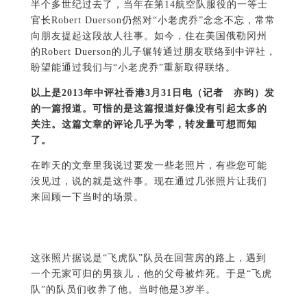
半个多世纪过去了，当年在第14航空队服役的一等士
官长Robert Duerson仍然对“小老虎乔”念念不忘，常常
向朋友提起这段故人往事。如今，住在美国俄勒冈州
的Robert Duerson的儿子辗转通过朋友联络到中评社，
盼望能通过我们与“小老虎乔”重新取得联络。
以上是2013年中评社香港3月31日电（记者 亦昀）发
的一篇报道。可惜的是这篇报道好像没有引起太多的
关注。这篇文章的评论几乎为零，转发量可想而知
了。
在昨天的文章里我说过要发一些老照片，有些您可能
没见过，说的就是这件事。现在通过几张照片让我们
来回顾一下当时的场景。
这张照片据说是“飞虎队”队员在回营房的路上，遇到
一个无家可归的男孩儿，他的父母被炸死。于是“飞虎
队”的队员们收养了他。当时他是3岁半。