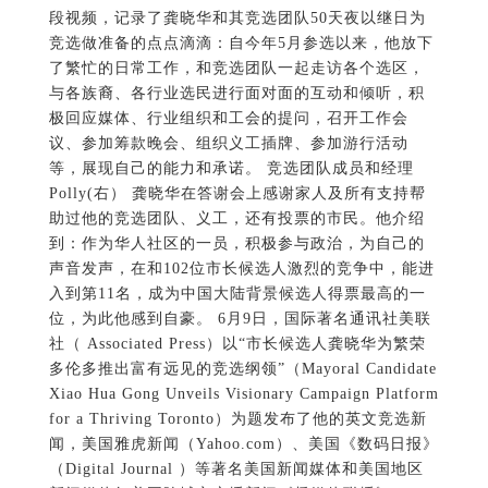
到：作为华人社区的一员，积极参与政治，为自己的
声音发声，在和102位市长候选人激烈的竞争中，能进
入到第11名，成为中国大陆背景候选人得票最高的一
位，为此他感到自豪。 6月9日，国际著名通讯社美联
社（ Associated Press）以“市长候选人龚晓华为繁荣
多伦多推出富有远见的竞选纲领”（Mayoral Candidate
Xiao Hua Gong Unveils Visionary Campaign Platform
for a Thriving Toronto）为题发布了他的英文竞选新
闻，美国雅虎新闻（Yahoo.com）、美国《数码日报》
（Digital Journal ）等著名美国新闻媒体和美国地区
新闻媒体如美国跨城市广播新闻《桥媒体联播》
（Bridge Media Networks）、纽约《国际商业时报》
(IBTimes)、《纽约州新闻》（New York State
News）、《新泽西州电讯报》（New Jersey
Telegraph）、 佐治亚州和南卡罗来纳州地区新闻联播
WSAV 、伊利诺伊州芝加哥著名金融新闻网《晨星》
（Morning Star）等100多家英文媒体和全球华文媒体
均纷纷以同一标题进行转载和报道。竞选期间，加拿
大英文和中文媒体也从不同角度报道龚晓华，使其成