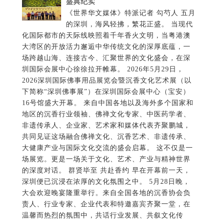
盛典纪实
《世界华文媒体》特派记者 勾芍人 五月的深圳，海风轻拂，繁花正盛。 当现代化国际都市的天际线映照着千年香火文明，当粤港澳大湾区的开放活力邂逅中华传统文化的深厚底蕴，一场跨越山海、连接古今、汇聚世界的文化盛会，在深圳国际会展中心徐徐拉开帷幕。 2026年5月29日，2026深圳国际佛事用品展览会暨沉香文化艺术展（以下简称“深圳佛事展”）在深圳国际会展中心（宝安）16号馆盛大开幕。 来自中国各地以及海外多个国家和地区的沉香行业领袖、佛禅文化专家、中医药学者、非遗传承人、企业家、艺术家和媒体代表齐聚鹏城，共同见证这场融合佛禅文化、沉香艺术、非遗传承、大健康产业与国际文化交流的盛会启幕。 这不仅是一场展览。更是一场关于文化、艺术、产业与精神世界的深度对话。 群贤毕至 共赴香约 早在开幕前一天，深圳便已沉浸在浓厚的文化氛围之中。 5月28日晚，大会欢迎晚宴隆重举行。来自全国各地的沉香协会负责人、行业专家、企业代表和特邀嘉宾齐聚一堂，在温馨而热烈的氛围中，共话行业发展、共叙文化传承。 深圳佛事展组委会执行主任、广东清朗文化传播有限公司董事长叶伟雄首先致欢迎辞。他表示，深圳国际佛事用品展览会暨沉香文化艺术展的举办，不仅是行业资源的一次大集结，更是推动中华优秀传统文化创造性转化、创新性发展的重要实践。作为粤港澳大湾区的重要文化交流平台，希望通过展会进一步促进佛禅文化、沉香文化以及相关产业之间的深度融合，让传统文化在新时代焕发新的生机与活力。 随后，茂名市电白区沉香协会会长汪科元发表讲话。作为中国著名沉香产区代表人物之一，汪科元长期致力于沉香产业发展与沉香文化推广。他表示，沉香不仅是一种珍贵的天然资源，更承载着中华民族数千年的文化记忆和精神价值。希望通过本次展会，让更多人了解沉香、认识沉香、爱上沉香，共同推动中国沉香产业高质量发展。 深圳市沉香行业协会会长苏六河在发言中表示，深圳作为改革开放前沿城市和粤港澳大湾区核心引擎，拥有广阔的国际交流平台与市场资源，希望借助深圳佛事展这一窗口，加强全国沉香行业之间的合作交流，推动中国沉香文化走向世界。 小冈香业联合会会长戴瑜表示，小冈香业拥有深厚的制香历史和产业基础，希望通过行业协同发展，共同推动中国香文化和沉香产业迈向更加广阔的国际市场。 东莞市沉香协会荣誉会长尹丰田在讲话中回顾了莞香文化的发展历史，并对中国沉香产业未来发展充满信心。 福建省工艺美术大师闵荣华则从传统工艺美术的角度，分享了文化传承与工艺创新的重要意义。 广州市沉香协会会长周天明在发言中表示，沉香文化不仅是传统文化的重要组成部分，也是中华文明的重要载体。未来，希望与全国同行一道，共同推动沉香文化传播、行业标准建设以及专业人才培养工作。 首届深圳国际佛事用品展览会暨沉香文化艺术展的举办恰逢其时。在中国持续推动文化自信建设、健康中国战略以及国际文化交流不断深化的背景下，沉香文化、佛禅文化以及东方生活美学正迎来新的发展机遇。 大家共同举杯，祝愿大会圆满成功。 这一夜，香韵流转，宾朋满座。这一夜，来自五湖四海的行业同仁因为共同的文化情怀相聚深圳。这一夜，也为第二天即将开启的文化盛宴写下了精彩序章。 禅风沐湾区 香韵润鹏城 5月29日上午。深圳国际会展中心（宝安）16号馆内外人流如织。伴随着庄重而祥和的开幕仪式，2026深圳国际佛事用品展览会暨沉香文化艺术展正式拉开帷幕。来自相关行业协会、企业机构以及国内外媒体的嘉宾共同出席开幕式。现场花团锦簇，香韵萦绕。来自世界各地的参展商与观众穿梭于展馆之间，感受东方文化与现代会展经济交汇所产生的独特魅力。 本届展会由广东省佛教工艺用品行业协会主办，广东清朗文化传播有限公司、香港讯通展览公司承办。世界沉香协会、世界沉香产业联合会协办；茂名市电白区沉香协会、深圳市沉香行业协会、东莞市沉香协会、广州市沉香协会、小冈香业联合会等行业机构联合协办。海外媒体支持单位为世界华文大众传播媒体协会。 展会从5月29日持续至6月1日，为期四天。 作为粤港澳大湾区规模较大的佛禅文化与沉香产业盛会之一，本届展会立足深圳国际化区位优势，汇聚全产业链资源、非遗文化精品以及行业顶尖力量，打造集文化传承、商贸合作、艺术交流与生活美学体验于一体的综合平台。 六大主题展区绽放东方之美 步入展馆，首先映入眼帘的是琳琅满目的佛事用品、沉香精品以及各种充满东方美学气息的文化艺术展品。 本届展会重点围绕佛事用品与沉香艺术两大核心板块，打造六大主题展区。 展品涵盖：佛像佛具、沉香香品、禅茶文创、素食康养、非遗工艺、香道文化。既展现传统工艺的深厚底蕴，也体现现代设计与创新理念。 汇聚来自中国及海外多个国家和地区的参展机构和行业代表。 展馆之内，沉香芬芳弥漫。一件件匠心独运的艺术精品静静陈列。观众在这里不仅能够欣赏工艺之美，更能够感受到中华传统文化所蕴含的精神力量与美学智慧。而最引人注目的国际展区，也正在吸引越来越多观众驻足。 世界佛国相约深圳 国际展团精彩亮相 如果说深圳是一座面向世界的城市，那么本届深圳佛事展，则让世界佛禅文化在这里实现了一次精彩相聚。 随着展馆大门开启，来自不同国家和地区的文化展团纷纷亮相，为观众呈现出一幅跨越国界、跨越民族、跨越文明的东方文化交流长卷。 来自喜马拉雅山脉南麓的尼泊尔展团率先亮相。作为世界著名的“寺庙之国”，尼泊尔拥有悠久而深厚的佛教文化传统。此次参展，尼泊尔展团携当地特色佛教文创产品、手工艺术珍品以及传统工艺作品来到深圳。精美的手工艺品、充满宗教艺术特色的文化藏品以及浓郁的喜马拉雅风情，向观众展示了尼泊尔悠久的佛教文化传统和独特的人文魅力。 展馆内，一件件蕴含宗教艺术特色与民族文化风情的展品吸引众多观众驻足欣赏。通过这些精美作品，人们得以近距离感受喜马拉雅文明所孕育的宁静、祥和与包容精神，也为本届展会增添了浓厚的国际文化交流氛围。 继尼泊尔展团精彩亮相之后，本届展会另一项备受关注的国际文化交流内容，便是以不丹文化馆及不丹皇室文化收藏展品为特色的不丹文化展团亮相深圳佛事展。 不丹文化展团首次亮相中国内地佛事展 来自喜马拉雅山脉深处的幸福国度，以丰富多元的文化展示和独具特色的人文理念，为观众打开了一扇了解不丹历史、艺术与精神世界的窗口。 步入不丹展区，浓郁的喜马拉雅文化气息扑面而来。庄严的唐卡、精美的佛教艺术珍品、神秘的坛城艺术以及传统手工艺作品，共同构成了一幅独具特色的不丹文化画卷。 不丹皇室博物馆专场亮相深圳佛事展 本次展览特别设立“不丹皇室博物馆专场”，多件珍藏级文化艺术展品首次来到深圳展出。其中包括不丹博物馆水晶坛城、不丹皇室唐卡珍藏、喜马拉雅文化艺术精品以及传统宗教艺术收藏品。 这些展品不仅具有独特的艺术价值，也承载着不丹深厚的历史文化底蕴和喜马拉雅文明的精神传统。通过展览展示，观众得以近距离了解不丹丰富的人文历史与喜马拉雅文明的独特魅力。 作为本届深圳佛事展国际文化交流板块的重要组成部分，不丹展团通过文化展示、艺术交流与公益分享等多种形式，向观众展现了喜马拉雅文明独特的人文魅力与精神内涵。 除了珍贵的文化艺术展品之外，不丹展团带来的大型文化艺术展示项目同样成为展会期间的重要亮点。 数千盏明灯点亮鹏城 展会期间，不丹文化馆与百尊艺博馆联合呈现大型文化艺术项目——药师灯供坛城。 随着一盏盏明灯依次点亮，数千盏灯火渐次汇聚成璀璨光海，为展区营造出庄严而祥和的文化氛围。灯光映照之下，整个坛城仿佛化作一片光明世界，为现场增添了浓厚的文化艺术气息。 据介绍，“药师灯供坛城”的设计灵感源于药师佛十二大愿，通过灯光艺术与传统文化相结合的方式，表达对健康、平安、幸福与智慧的美好祝愿。 作为不丹文化馆此次参展的重要展示内容之一，药师灯供坛城不仅展现了喜马拉雅文化艺术特色，也进一步促进了中不两国民间文化交流与相互了解。 佛事展组委会主任叶伟雄（左二）访问不丹文化馆。 幸福国度分享幸福理念 展会期间，不丹皇太后慈善基金会 (The Gyalyum Charitable Trust)支持的机构——丹中基金会（B & C Foundation）代表团来到深圳。不丹皇太后慈善基金会支持机构——丹中基金会理事长、不丹皇太子基金会国际大使黄麟乔（Svara Devi）参与了多项文化交流活动，并在幸福文化分享会上介绍了不丹独具特色的发展理念。 黄麟乔介绍，不丹文化馆于2015年在北京设立，是中国首家不丹文化馆。本次深圳佛事展，不丹文化馆携百尊水晶曼达拉坛城及多项文化艺术展品来到深圳，希望通过文化交流，让更多中国民众了解不丹独特的历史文化与“国民幸福总值（GNH）”理念。 长期以来，不丹以“国民幸福总值（GNH）”闻名于世。相比单纯追求经济增长，不丹更加重视人与自然、人与社会以及人与内心之间的平衡关系。在不丹的发展理念中，生态保护、文化传承、社会和谐与身心灵成长被视为幸福的重要组成部分。 黄麟乔表示，不丹长期坚持生态保护、身心灵教育和社会关怀并重的发展理念，希望通过文化交流，让更多人了解不丹对于幸福、教育、环境与社会责任的思考。她认为，不丹文化所倡导的自然、平衡与内心丰盈，与东方传统文化中“天人合一”“和谐共生”等价值理念具有相通之处。 她同时介绍，丹中基金会长期支持不丹皇太后慈善基金会开展的儿童快乐屋、奖学金计划、女性救助计划以及文化教育项目，希望通过公益与教育推动社会进步，并促进不同国家和地区之间的民间交流与相互了解。 谈及不丹教育时，黄麟乔表示，不丹教育不仅关注知识学习，更重视人格培养与身心灵成长。她特别提到由不丹皇太后慈善基金会推动的“儿童快乐屋”项目，希望为孤儿、单亲家庭儿童及需要帮助的人群提供温暖、正向的成长环境，通过教育、技能培训与人文关怀，帮助他们建立自信、获得希望，并将善意与正能量传递给社会。 她认为，未来教育的发展不仅需要知识与科技的进步，更需要关注人的内心世界、人格养成与精神成长。一个更加温暖、包容和充满关怀的教育体系，将有助于培养具有责任感、同理心和社会担当的新一代公民。 黄麟乔（左一）。 喜马拉雅冥想体验亮相深圳佛事展 除了文化展览之外，不丹展区还特别推出喜马拉雅冥想体验及幸福文化心法分享活动。 活动期间，专业导师带领参与者体验喜马拉雅传统冥想文化。伴随着舒缓的音乐与宁静的氛围，参与者通过静心练习感受内在平和，体验不丹文化中关于专注、自省与身心平衡的理念。 作为本次不丹文化馆展示内容的重要组成部分，喜马拉雅冥想体验与幸福文化分享活动，从文化、教育与精神成长等多个角度，向公众呈现了不丹社会独特的发展理念与人文价值观，也为本届深圳佛事展增添了具有国际特色的文化交流内容。 黄麟乔表示，希望通过此次参展，让更多中国民众了解不丹文化馆、多年来持续开展的中不民间文化交流项目，以及不丹在生态保护、幸福指数、身心灵教育等方面的实践经验，为促进两国人民之间的相互了解与友谊搭建更多交流桥梁。 从不丹皇室博物馆专场、水晶曼达拉坛城、药师灯供坛城，到幸福文化分享会与喜马拉雅冥想体验，不丹展团以丰富而多元的文化内容，向观众展示了喜马拉雅文明独特的精神世界，也为本届深圳佛事展增添了一抹来自“幸福国度”的宁静与智慧。 东方文明在深圳相遇 从尼泊尔到不丹，从喜马拉雅雪山到南海之滨，本届深圳佛事展不仅是一场行业展览，更是一场跨越国界与文明的文化盛会。 来自不同国家和地区的文化在这里相互欣赏、彼此借鉴；来自不同背景的人们因共同的文化情怀而相聚，共同书写文明交流互鉴的新篇章。 在这里，唐卡与水墨相映成趣，沉香与禅茶相伴生辉；来自喜马拉雅的智慧与东方香文化的传承交汇融合，共同展现出亚洲文明多元而包容的精神气质。 深圳，正以其开放包容的城市气质和国际化视野，为这种跨越山海的文化对话提供广阔舞台。 当世界佛国遇见中国湾区，当千年文明对话现代都市，当传统智慧拥抱时代创新，一幅连接历史与未来、中国与世界的文化画卷正在徐徐展开。 而属于东方文化的新篇章，也正在深圳这座充满活力与创造力的城市里悄然书写。 数字科技与东方禅意交融 《缘起性空》开启全新艺术表达 当传统文化遇见数字科技，当千年禅意融入现代光影艺术，一场跨越时空的文化表达正在深圳佛事展精彩呈现。 作为本届展会的重要创新内容之一，数字造像艺术家黄翊携沉浸式数字艺术作品《缘起性空》亮相展会，为观众带来融合东方哲学、数字科技与艺术美学的全新体验。 《缘起性空》以佛教哲学思想为创作灵感，通过数字影像、光影变化和空间艺术的综合呈现，将“缘起”“无常”“空性”等东方智慧转化为可感知、可体验的视觉艺术语言。 在光影流转之间，观众仿佛置身于一个充满东方哲思与未来科技交织的空间之中，感受传统文化在数字时代焕发出的崭新生命力。 本届展会通过数字艺术形式探索传统文化传播的新路径，也为佛禅文化、沉香文化与现代科技融合提供了新的思考方向。 茶香入禅 一席清茶品味东方智慧 香与茶，自古便是中国传统文化中的重要组成部分。本届深圳佛事展期间，多场禅修茶道活动同步举行，为观众带来一场充满东方雅韵的文化体验。在展馆内专门设置的茶文化体验区域，一席席茶席静静铺陈，茶香氤氲，琴音悠远。茶艺师以传统礼仪演绎中国茶文化精髓，通过温杯、投茶、冲泡、奉茶等环节，展现“禅茶一味”的文化内涵。来自各地的观众在品茗过程中感受茶文化所蕴含的宁静与从容。 一盏清茶之间，不仅传递着中国传统礼仪文化，也让人们在繁忙的都市生活中获得片刻宁静。 号印茶会亮相深圳 共品岁月茶香 展会期间，由东莞茶促会联合主办方策划举办的“号印茶会”成为文化活动的重要组成部分。活动以茶为媒，以禅为魂，通过展示中国传统茶文化与东方生活美学，为参会嘉宾和观众搭建交流平台。来自各地的茶文化爱好者、行业代表及企业负责人相聚一堂，共同感受中国茶文化的独特魅力。在茶香与沉香交织的氛围之中，人们不仅品味茶汤滋味，也体验东方文化所倡导的和谐、宁静与包容。茶与香，在这一刻成为连接传统与现代、连接文化与生活的重要纽带。 元亨花道绽放东方美学 除了茶文化展示之外，本届展会还呈现了丰富的禅艺文化展演活动。由徐国玺创立的元亨花道成为展会期间备受关注的文化项目之一。元亨花道融合《易经》哲学思想与东方禅意美学，通过花艺创作表达人与自然和谐共生的理念。花道作品以自然为师，以心为本，通过花材组合、空间布局和色彩搭配，展现东方文化中的平衡之美、自然之美与生命之美。 活动现场展示了多个花道艺术作品，同时也向观众介绍花道文化的发展历程与艺术理念。 一花一世界，一叶一菩提。花艺与禅意相互交融，为展会增添浓厚的人文气息。 书画、香道与非遗文化共绘东方画卷 在禅艺文化展演区域，多项传统文化项目同步亮相。禅意书画展区集中展示了多位艺术家的作品，通过书法与绘画展现中华传统文化中的精神世界与审美意境。笔墨之间，山水、禅境与自然相映成趣。观众在欣赏作品的同时，也能够感受到中国传统文化所强调的天人合一、和谐共生的哲学思想。 香道文化展示同样吸引众多参观者关注。香师现场展示传统香道礼仪，通过理香、焚香、品香等环节，介绍中国香文化的发展历史与精神内涵。沉香、檀香以及多种天然香材在展会现场呈现出丰富多彩的文化魅力。与此同时，中国非遗香云纱特色展区和西藏唐卡非遗特展也吸引了大量观众参观。香云纱作为国家级非物质文化遗产，以独特天然染整工艺和岭南文化特色闻名。西藏唐卡则通过矿物颜料绘制和精湛工艺，展现藏地文化艺术传统。这些非遗项目共同构成了本届展会丰富多彩的文化展示内容。 非遗沉香健康养生讲座与世界沉香会长圆桌论坛分别举行 5月29日开始，本届展会的重要活动之一——沉香健康养生讲座与世界沉香会长圆桌论坛分别举行。 这些系列讲座和圆桌论坛由茂名市电白区沉香协会会长、中医师汪科元总主持。来自沉香产业、中医药领域以及文化界的专家学者围绕沉香文化、产业发展与健康应用等议题展开交流。 汪科元。 广州中医药大学余瑾教授发表题为《从“器物供养”到“心能供养”，开启佛事产业深度价值时代》的主题演讲。 余瑾教授从中华传统文化视角出发，探讨佛事文化在新时代背景下的发展方向以及文化价值的深层延伸。 余瑾。 广东省自然医学研究会艺术治疗与心身康复专业委员会主任委员鲁新华教授发表《非遗沉香灸艺术疗愈师职业认证考取与沉香产业未来发展》专题演讲。 鲁新华教授结合大健康产业发展趋势，对沉香灸疗技术推广、人才培养及职业认证体系建设进行了深入分析。 鲁新华。 世界中医药学会联合会沉香产业分会副会长、中医学博士滕红丽发表《沉香中成药及临床应用研究》专题报告。滕红丽博士结合多年临床研究经验，介绍沉香在中医药领域的应用成果及未来发展方向。 聚焦产业未来 共话世界沉香发展新机遇 在文化展示与艺术交流之外，产业发展始终是本届深圳佛事展的重要主题。 5月29日，两场高规格行业圆桌论坛相继举行。来自中国及海外多个国家和地区的行业协会负责人、专家学者和企业代表齐聚一堂，共同探讨沉香产业未来发展方向。 作为论坛的重要组成部分，第一场会长圆桌会议以《世界沉香产业发展和标准化》为主题举行。论坛由小冈香业联合会会长戴瑜主持。围绕全球沉香产业发展趋势、国际市场合作、行业标准建设以及产业规范化发展等议题，与会嘉宾展开深入交流。 参加论坛的嘉宾包括： 广州市沉香协会会长周天明； 马来西亚国际沉香总工商会副会长孙国权； 福建省燃香类产业标准化技术委员会委员黄昱； 三亚国际头斗香大会执行主席张竑； 广西沉香协会会长韦志雄； 大南药供应链（广东）有限公司CEO魏振祥。 论坛现场，嘉宾们分别结合各自地区产业发展情况与行业实践经验，就沉香资源保护、产品质量管理、国际市场合作以及行业标准体系建设等问题进行了交流。随着全球天然香文化影响力不断扩大，沉香产业正在从传统原料贸易逐步向文化产业、大健康产业以及国际消费市场延伸。如何建立更加科学、规范、国际化的发展体系，成为行业共同关注的重要课题。 戴瑜在发言中介绍了世界沉香协会（World Agarwood Association，WAA）和世界沉香产业联合会（World Agarwood Industry Federation，WAIF）的最新发展情况。他表示，两个国际性行业组织已完成加拿大联邦注册，未来将以国际非营利行业组织形式，积极推动全球沉香产业交流合作，并与亚洲、中东、欧洲及北美等地区相关行业机构建立联系，希望逐步搭建具有国际代表性的全球沉香产业合作平台。 戴瑜同时介绍了《沉香世界》（AgarwoodWorld.com）中文电子商城和《世界沉香》（WorldAgarwood.com）英文电子商城的建设规划。他表示，两个平台未来将分别面向中国市场和国际市场，推动中国沉香品牌、天然香消费品以及中华香文化通过数字化平台走向更广阔的国际市场。 他强调，平台将为行业提供国际推广、市场拓展、资源对接以及跨境电子商务服务，帮助更多沉香企业融入全球市场体系。 戴瑜认为，未来全球沉香产业的发展方向不仅是原材料贸易，更将逐步向天然香消费品、国际品牌建设、电子商务、文化传播以及全球消费市场延伸。加强国际合作、推动行业标准建设、提升品牌影响力，将成为未来全球沉香产业发展的重要方向。 佛教文化用品与沉香艺术融合发展成为热点话题 随后举行的第二场会长圆桌会议以《佛教文化用品与沉香文化艺术品融合发展前景》为主题。 论坛由深圳市沉香行业协会会长苏六河主持。参加论坛的嘉宾包括： 东莞市沉香文化研究院院长刘建中 惠东县沉香协会会长周富友 小冈香业联合会会长戴瑜 贵州省传习沉香研究院院长况文猛 深圳市沉香文化研究会会长张展茂 马来西亚沉香养生协会总会长陈劲锭 与会嘉宾围绕佛教文化用品、沉香文化艺术品、大健康产业以及文旅产业融合发展等议题展开讨论。近年来，随着消费者对传统文化和东方生活方式关注度不断提升，沉香文化已逐渐从传统收藏领域延伸至香道体验、文化旅游、艺术创作、健康养生以及国际文化交流等多个领域。论坛认为，未来沉香产业的发展不仅需要优质产品支撑，更需要文化价值的深度挖掘与传播。当文化、艺术、科技和产业深度融合，沉香所承载的东方智慧将拥有更加广阔的发展空间。 专题讲座和论坛现场气氛庄重而务实。来自全国各地的协会负责人、企业代表和专家学者围绕沉香文化传承、产业创新和健康产业融合等议题展开交流。 讲座和论坛嘉宾合影。 周天明：三十年寻香问道 推动中国沉香文化传播 在本届展会上，广州市沉香协会会长周天明带来的沉香产品和沉香鉴别课程受到广泛关注。周天明也是本届深圳佛事展沉香文化展示与行业交流活动的重要参与者之一。 周天明（左二）。 作为中国沉香行业长期从事沉香鉴定、文化研究和人才培养工作的代表人物之一，周天明长期致力于沉香文化研究、行业标准建设和专业人才培养工作。2023年9月，周天明被中国传统文化促进会授予沉香鉴别、沉香文化及沉香有序产品研发领域高级专家称号。 他同时担任国家林业和草原局沉香产业国家创新联盟常务理事单位成员，并参与中华人民共和国林业行业《沉香质量分级》《沉香栽培和人工结香取香技术规程》等标准制定工作，同时参与《沉香叶茶》团体标准制定。 自2003年开始，周天明深入莞香系、惠安系、星洲系等主要沉香产区开展考察研究，积累了丰富的沉香鉴别与市场实践经验。2013年出版《话说沉香》一书，在行业内产生广泛影响。其撰写的《真假沉香鉴别法》曾被《参考消息》《南方日报》《广州日报》《羊城晚报》《南方都市报》《新快报》等媒体刊载，为沉香知识普及发挥积极作用。2014年，周天明受邀前往清华大学深圳研究生院讲授沉香专业课程。多年来，他长期通过媒体平台传播香文化理念，提出“欲习香，须先懂香”“香文化就是健康文化”“香道是艺术，鉴别沉香靠技术”等观点，在业内具有广泛影响。 2013年3月，周天明发起成立广州市沉香协会，并当选首任会长。 此后，他还担任中国沉香鉴定评估中心副主任、澳门沉香行业协会高级顾问、广东省香文化协会常务副会长、海南省沉香产业协会高级顾问等多个社会职务。在人才培养方面，2015年，周天明牵头制定《沉香鉴别师》职业能力培训国家标准，并主编《沉香鉴别师》《高级沉香鉴别师》等教材。截至目前，已培养数十位行业协会负责人和数万名沉香鉴别专业人才。近三十年来，周天明持续开展沉香理论研究，并提出沉香具有平行有序能量场等相关学术观点，推动沉香文化研究不断深入发展。 医香融合 非遗沉香灸疗走进大众生活 在本届深圳佛事展丰富多彩的活动体系中，非遗沉香灸艺术疗愈与养生实操活动成为备受关注的重要内容之一。 随着中医药文化、大健康产业以及传统疗愈方式受到越来越多关注，沉香灸作为融合沉香文化与中医养生智慧的重要实践，正在被更多人所了解和接受。 展会期间举行了“非遗沉香灸艺术疗愈与养生实操、义诊及免费体验活动”。活动邀请广东省中医院教授、中医学博士滕红丽，世界中医药学会联合会脉象分会理事蔡诚香、非遗沉香灸艺术疗愈师导师，以及非遗沉香灸艺术疗愈师项目负责人陆心怡担任主讲及实操嘉宾。 活动现场，专家们围绕沉香在传统中医药中的应用、沉香灸疗的理论基础以及现代健康管理中的应用前景进行了讲解。与此同时，观众还可以近距离体验沉香灸疗的实际操作过程，进一步了解沉香文化与中医药文化融合发展的实践成果。 近年来，随着人们对健康生活方式的关注不断提升，沉香已经不仅仅是一种传统香材，更逐渐成为大健康产业的重要组成部分。从香文化体验到康养产品开发，从传统香道到现代疗愈空间建设，沉香产业正在不断拓展新的应用领域。此次非遗沉香灸疗活动的举办，也成为本届展会推动文化传承与健康产业融合发展的重要体现。 中国主要沉香产区精品荟萃 本届深圳佛事展同时汇聚了来自中国主要沉香产区的大量企业和品牌。 来自广东电白、深圳、东莞、广州、广西、海南、福建等地区的沉香产品集中亮相。 从沉香原材、香品、工艺品到香文化衍生产品，展现出中国沉香产业近年来的发展成果。 茂名市电白区沉香协会会长汪科元带来的沉香山集团系列产品，展示了电白作为“中国沉香之乡”的产业特色。 广州市沉香协会会长周天明带来的沉香产品与课程体系，则体现了沉香文化传播与教育推广的新方向。 各地企业纷纷通过产品展示、文化交流和产业对接，寻找新的合作机会。 展会不仅成为展示平台，也成为促进产业合作的重要纽带。 沉香山。 粤观山。