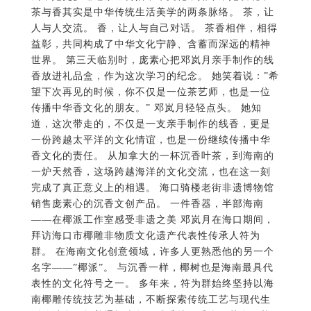
茶与香其实是中华传统生活美学的两条脉络。 茶，让
人与人交流。 香，让人与自己对话。 茶香相伴，相得
益彰，共同构成了中华文化宁静、含蓄而深远的精神
世界。 第三天临别时，庞素心把邓岚月亲手制作的线
香放进礼品盒，作为这次学习的纪念。 她笑着说：”希
望下次再见的时候，你不仅是一位茶艺师，也是一位
传播中华香文化的朋友。” 邓岚月轻轻点头。 她知
道，这次带走的，不仅是一支亲手制作的线香，更是
一份跨越太平洋的文化情谊，也是一份继续传播中华
香文化的责任。 从加拿大的一杯沉香叶茶，到海南的
一炉天然香，这场跨越海洋的文化交流，也在这一刻
完成了真正意义上的相遇。 海口骑楼老街非遗博物馆
销售庞素心的沉香文创产品。 一件香器，半部海南
——在椰派工作室感受非遗之美 邓岚月在海口期间，
拜访海口市椰雕非物质文化遗产代表性传承人符为
群。 在海南文化创意领域，许多人更熟悉他的另一个
名字——”椰派”。 与沉香一样，椰树也是海南最具代
表性的文化符号之一。 多年来，符为群始终坚持以海
南椰雕传统技艺为基础，不断探索传统工艺与现代生