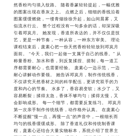
然香粉均匀填入纹路。 随着香篆轻轻提起，一幅优雅
的图案出现在香灰之上。 点燃之后，细细的香线沿着
图案缓缓燃烧，一缕青烟徐徐升起，如山间晨雾，又
似流水行云。 整个过程没有一句多余的话，却深深吸
引着邓岚月。 她发现，香道所表达的，并不仅仅是技
艺，更是一种节奏，一种从容，一种东方审美。 理论
课程结束后，庞素心把一份天然香粉轻轻放到邓岚月
面前。 “今天，我们一起做一支属于自己的线香。” 从
称量香粉、加水和香，到反复揉捏、搓制，每一道工
序都需要耐心，也需要经验。 庞素心一边示范，一边
耐心讲解动作要领。 她告诉邓岚月，制作传统线香，
不仅讲究天然香材之间的科学配伍，更讲究双手的力
度和内心的节奏。 水多了，香容易变软；水少了，又
容易断裂；揉得太急，香体不够均匀；揉得太慢，又
会影响成形。 每一个细节，都需要反复练习。 邓岚月
第一次亲手制作传统线香，动作格外认真。 在庞素心
不断提醒”慢一点，再慢一点”的声音中，一根细长而
均匀的线香缓缓成形。 除了香道礼仪和传统制香课
程，庞素心还结合大量实物标本，系统介绍了世界主