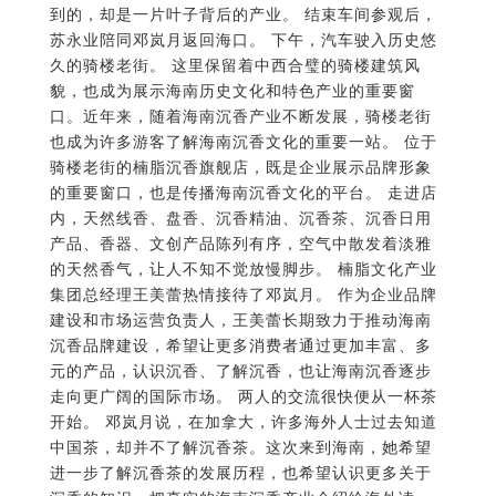
到的，却是一片叶子背后的产业。 结束车间参观后，
苏永业陪同邓岚月返回海口。 下午，汽车驶入历史悠
久的骑楼老街。 这里保留着中西合璧的骑楼建筑风
貌，也成为展示海南历史文化和特色产业的重要窗
口。近年来，随着海南沉香产业不断发展，骑楼老街
也成为许多游客了解海南沉香文化的重要一站。 位于
骑楼老街的楠脂沉香旗舰店，既是企业展示品牌形象
的重要窗口，也是传播海南沉香文化的平台。 走进店
内，天然线香、盘香、沉香精油、沉香茶、沉香日用
产品、香器、文创产品陈列有序，空气中散发着淡雅
的天然香气，让人不知不觉放慢脚步。 楠脂文化产业
集团总经理王美蕾热情接待了邓岚月。 作为企业品牌
建设和市场运营负责人，王美蕾长期致力于推动海南
沉香品牌建设，希望让更多消费者通过更加丰富、多
元的产品，认识沉香、了解沉香，也让海南沉香逐步
走向更广阔的国际市场。 两人的交流很快便从一杯茶
开始。 邓岚月说，在加拿大，许多海外人士过去知道
中国茶，却并不了解沉香茶。这次来到海南，她希望
进一步了解沉香茶的发展历程，也希望认识更多关于