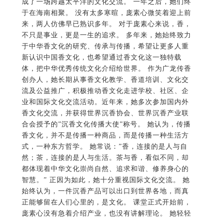
成了一场跨越太平洋的文化交流。 一年之后，她们终
于在海南相聚。 没有太多寒暄，庞素心微笑着迎上前
来，两人仿佛早已熟识多年。 对于庞素心来说，香，
不只是事业，更是一生的追求。 多年来，她始终致力
于中华香文化的研究、传承与传播，希望让更多人重
新认识中国香文化，也希望通过香文化这一独特载
体，把中华优秀传统文化介绍给世界。 作为广龙传香
创办人，她长期从事香文化教学、香道培训、文化交
流及公益推广，积极推动香文化走进学校、社区、企
业和国际文化交流活动。近年来，她多次参加国内外
香文化交流，并获得世界沉香协会、世界沉香产业联
合会授予的”沉香文化传播大使”称号。 她认为，传播
香文化，并不是传播一种商品，而是传播一种生活方
式，一种东方哲学。 她常说：”香，连接的是人与自
然；茶，连接的是人与生活。茶与香，看似不同，却
都体现着中华文化崇尚自然、追求和谐、修养身心的
智慧。” 正因为如此，她十分重视国际文化交流。 她
始终认为，一件沉香产品可以出口到世界各地，而真
正能够留在人们心里的，是文化。 课堂正式开始前，
庞素心没有急着介绍产业，也没有讲解理论。 她轻轻