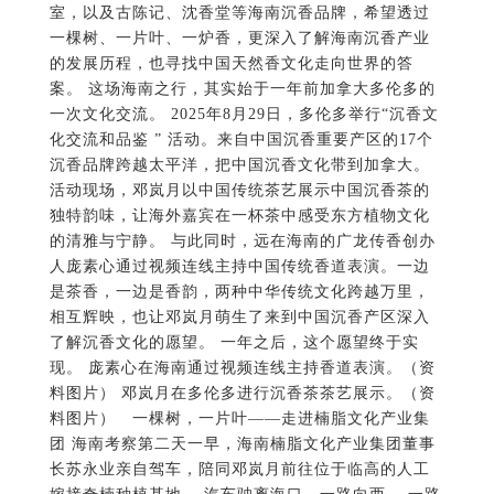
室，以及古陈记、沈香堂等海南沉香品牌，希望透过
一棵树、一片叶、一炉香，更深入了解海南沉香产业
的发展历程，也寻找中国天然香文化走向世界的答
案。 这场海南之行，其实始于一年前加拿大多伦多的
一次文化交流。 2025年8月29日，多伦多举行“沉香文
化交流和品鉴 ” 活动。来自中国沉香重要产区的17个
沉香品牌跨越太平洋，把中国沉香文化带到加拿大。
活动现场，邓岚月以中国传统茶艺展示中国沉香茶的
独特韵味，让海外嘉宾在一杯茶中感受东方植物文化
的清雅与宁静。 与此同时，远在海南的广龙传香创办
人庞素心通过视频连线主持中国传统香道表演。一边
是茶香，一边是香韵，两种中华传统文化跨越万里，
相互辉映，也让邓岚月萌生了来到中国沉香产区深入
了解沉香文化的愿望。 一年之后，这个愿望终于实
现。 庞素心在海南通过视频连线主持香道表演。（资
料图片） 邓岚月在多伦多进行沉香茶茶艺展示。（资
料图片） 一棵树，一片叶——走进楠脂文化产业集
团 海南考察第二天一早，海南楠脂文化产业集团董事
长苏永业亲自驾车，陪同邓岚月前往位于临高的人工