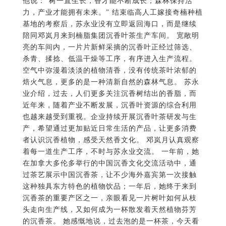
他说：”树一直生长，香才能不断成长；森林保持活
力，产业才能拥有未来。” 结束临高人工嫁接奇楠种植
基地的考察后，苏永业没有立即返回海口，而是继续
陪同邓岚月来到楠脂集团沉香叶茶生产车间。 宽敞明
亮的车间内，一片片新鲜采摘的沉香叶正经过筛选、
杀青、揉捻、低温干燥等工序，有序进入生产流程。
空气中弥漫着淡淡的植物清香，没有传统茶叶浓郁的
焙火气息，更多的是一种清新自然的森林气息。 苏永
业介绍，过去，人们更多关注沉香树结出的香脂，而
近年来，随着产业不断发展，沉香叶资源的综合利用
也越来越受到重视。企业持续开展沉香叶茶研发与生
产，希望通过更加贴近日常生活的产品，让更多消费
者认识沉香植物，感受天然香文化。 邓岚月认真观察
着每一道生产工序，不时与苏永业交流。 一年前，她
在加拿大多伦多举行的中国沉香文化交流活动中，通
过茶艺展示中国沉香茶，让不少海外嘉宾第一次接触
这种独具东方特色的植物饮品；一年后，她终于来到
沉香茶的重要产区之一，亲眼看见一片树叶如何从枝
头走向生产线，又如何成为一杯散发着天然植物芬芳
的沉香茶。 她感慨地说，过去泡的是一杯茶，今天看