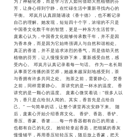
为了神秘化香，而是学习古人如何借助天然植物的芬
芳，让身心得到宁静，在忙碌生活中重新寻找内心的
平衡。 邓岚月认真跟随诵读《香十德》，也不断记录
自己的理解。她发现，短短四十个字，浓缩的不只是
中国香文化数千年的智慧，更是一种东方生活哲学。
庞素心认为，中国香文化能够传承数千年，并不是因
为香本身，而是因为它始终强调人与自然和谐相处。
真正的香道，并不是追求浓烈的香气，而是借助天然
植物的芬芳，让人慢慢安静下来，重新感受自然，感
受内心。 邓岚月认真记录着每一句话。 作为一名长期
从事茶艺传播的茶艺师，她越来越深刻地感受到，茶
与香拥有许多共同之处。 泡茶之前，需要静心。 焚香
之前，同样需要静心。 茶讲究的是一杯水的温度。 香
讲究的是一颗心的温度。 庞素心微笑着说：”很多人以
为，香只是点给别人闻的。其实，香首先是点给自
己。” 一句简单的话，让整个课堂再次安静下来。 随
后，庞素心开始介绍香席文化。 香炉、香匙、香铲、
香压、香篆、香箸……每一件香器都有自己的用途，
也都有自己的礼仪。 她轻轻拿起香匙，把细腻的香灰
慢慢铺平，再用香压轻轻压实，随后放上香篆，把天