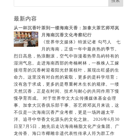
最新内容
从一杯沉香叶茶到一缕海南天香：加拿大茶艺师邓岚
月海南沉香文化考察纪行
《世界华文媒体》特派记者 勾芍人 七
月的海南，正值一年中最炎热的季节。
烈日高悬，热浪翻滚，空气中弥漫着热带岛屿特有的
湿润气息。走进海南西部的奇楠树林，一株株人工嫁
接培育的沉香树迎着阳光舒展枝叶，展现出旺盛的生
命力。这里没有对自然的索取，更多的是科学培育；
没有急于求成，更多的是尊重树木生长的规律。一缕
天然沉香，正是在时间、技术与耐心的共同作用下慢
慢孕育而成。 对于世界华文大众传播媒体基金会理
事、加拿大沉香俱乐部干事、茶艺师邓岚月来说，这
不仅是一次海南沉香产业考察，更是一场跨越太平
洋、追寻中华香文化源头的文化之旅。 2026年6月30
日至7月5日，她先后走访海南楠脂文化产业集团、广
龙传香、海口市椰雕非遗代表性传承人符为群工作