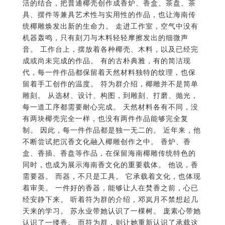
活的结合，把普通椰壳创作成香炉、香盒、茶盘、茶
具、摆件等兼具艺术性与实用性的作品，也让海南传
统椰雕焕发出新的生命力。 走进工作室，空气中没有
机器轰鸣，只有刻刀与木料轻轻摩擦发出的细微声
音。 工作台上，摆放着各种椰壳、木料，以及已经完
成或尚未完成的作品。 有的古朴典雅，有的简洁现
代，每一件作品都保留着天然材料独特的纹理，也保
留着手工创作的温度。 符为群介绍，椰雕并不是简单
雕刻。 从选材、设计、构图，到雕刻、打磨、抛光，
每一道工序都需要耐心完成。 天然材料各有不同，没
有两块椰壳完全一样，也没有两件作品能够完全复
制。 因此，每一件作品都是独一无二的。 近年来，他
不断尝试把沉香文化融入椰雕创作之中。 香炉、香
盒、香插、香盘等作品，在保留海南椰雕传统特色的
同时，也成为展示海南香文化的重要载体。 他说，香
需要器。 而器，不只是工具。 它承载着文化，也体现
着审美。 一件好的香器，能够让人在焚香之前，心已
经安静下来。 听着符为群的介绍，邓岚月不禁想起几
天来的学习。 苏永业带她认识了一棵树。 庞素心带她
认识了一缕香。 而符为群，则让她重新认识了承载这