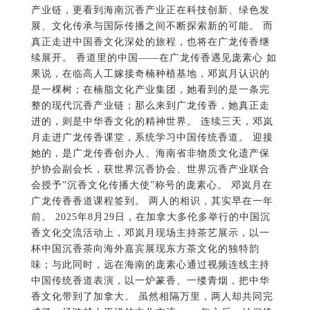
产业链，更看到海南沉香产业正在科技创新、绿色发
展、文化传承与国际传播之间不断探索新的可能。 而
真正走进中国香文化深处的旅程，也将在广龙传香继
续展开。 香道里的中国——在广龙传香遇见庞素心 如
果说，在临高人工嫁接奇楠种植基地，邓岚月认识的
是一棵树；在楠脂文化产业集团，她看到的是一条完
整的现代沉香产业链；那么来到广龙传香，她真正走
进的，则是中华香文化的精神世界。 连续三天，邓岚
月走进广龙传香课堂，系统学习中国传统香道。 迎接
她的，是广龙传香创办人、海南省非物质文化遗产保
护协会副会长，获世界沉香协会、世界沉香产业联合
会授予”沉香文化传播大使”称号的庞素心。 邓岚月在
广龙传香香道课程签到。 两人的相识，其实早在一年
前。 2025年8月29日，在加拿大多伦多举行的中国沉
香文化交流活动上，邓岚月现场主持茶艺展示，以一
杯中国沉香茶向海外嘉宾展现东方茶文化的独特韵
味；与此同时，远在海南的庞素心通过视频连线主持
中国传统香道表演，以一炉篆香、一缕青烟，把中华
香文化带到了加拿大。 虽然相隔万里，两人却共同完