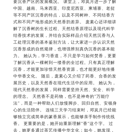
要沉香产区的发展概况。 课堂上，邓岚月进一步了解
中国、越南、马来西亚、印度尼西亚、柬埔寨、老挝
等不同产区沉香的特点，以及不同树种、不同结香方
式和不同产地形成的天然香韵差异。 庞素心还详细讲
解了沉香树的生长过程、天然结香原理以及现代科学
结香技术的发展，并结合实际样品介绍天然沉香与人
工处理沉香的基本鉴别方法，让大家进一步认识天然
沉香形成的自然规律，也增强辨别真伪沉香的基本能
力。 她认为，学习香道，不只是学习如何焚香，更要
了解沉香从一棵树到一缕香的全过程。只有真正理解
沉香，才能更加珍惜天然香资源，也才能更好地传播
中华香文化。 随后，庞素心又介绍了药香、合香的发
展历史，以及天然香在现代生活中的应用。 她认为，
现代天然香的发展，同样需要坚持天然、安全、科学
的理念。 天然香不是药物，也不是神奇的”万能疗
法”，而是一种帮助人们放慢脚步、回归自然、安顿身
心的生活陪伴。 连续三天学习结束时，邓岚月已经能
够独立完成简单的篆香展示，也能够亲手制作传统线
香。 更重要的是，她开始重新理解”香”这个字。 过
去，她更多通过茶艺传播中华文化；如今，她发现，