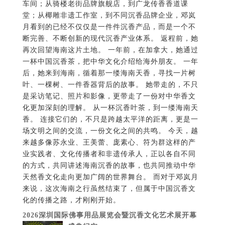
车间；从骑楼老街品牌旗舰店，到广龙传香香道课
堂；从椰雕非遗工作室，到不同沉香品牌企业，邓岚
月看到的已经不仅仅是一件件沉香产品，而是一个不
断完善、不断创新的现代沉香产业体系。 返程前，她
再次回望海南这片土地。 一年前，在加拿大，她通过
一杯中国沉香茶，把中华文化介绍给海外朋友。 一年
后，她来到海南，循着那一缕海南天香，寻找一片树
叶、一棵树、一件香器背后的故事。 她带走的，不只
是采访笔记、照片和影像，更带走了一份对中华香文
化更加深刻的理解。 从一杯沉香叶茶，到一缕海南天
香。 连接它们的，不只是跨越太平洋的距离，更是一
场文明之间的交流，一份文化之间的共鸣。 今天，越
来越多像苏永业、王美蕾、庞素心、符为群这样的产
业实践者、文化传播者和非遗传承人，正以各自不同
的方式，共同讲述海南沉香的故事，也共同推动中华
天然香文化走向更加广阔的世界舞台。 而对于邓岚月
来说，这次海南之行虽然结束了，但属于中国沉香文
化的传播之路，才刚刚开始。
2026深圳国际佛事用品展览会暨沉香文化艺术展开幕