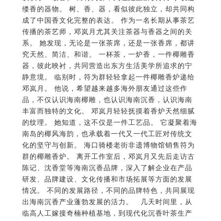
缕香的器物。 树、香、器，看似彼此独立，却共同构
成了中国香文化完整的表达。 作为一名长期从事茶艺
传播的茶艺师，邓岚月尤其关注茶器与香器之间的关
系。 她发现，无论是一张茶席，还是一张香席，都讲
究天然、简洁、和谐。 一杯茶，一炉香，一件椰雕香
器，彼此映衬，共同营造出东方生活美学所追求的宁
静意境。 临别时，符为群轻轻拿起一件椰雕香炉递给
邓岚月。 他说，希望越来越多海外朋友通过这些作
品，不仅认识海南椰雕，也认识海南沉香，认识海南
丰富而独特的文化。 邓岚月轻轻抚摸着香炉天然细腻
的纹理。 她知道，这不仅是一件工艺品。 它凝聚着海
南岛的椰风海韵，也承载着一代又一代工匠对传统文
化的坚守与创新。 海口骑楼老街非遗博物馆销售符为
群的椰雕香炉。 离开工作室后，邓岚月又先后走访古
陈记、沈香堂等海南沉香品牌，深入了解企业在产品
研发、品牌建设、文化传播和市场拓展等方面的发展
情况。 不同的发展路径，不同的品牌特色，共同展现
出海南沉香产业蓬勃发展的活力。 几天时间里，从
临高人工嫁接奇楠种植基地，到现代化沉香叶茶生产