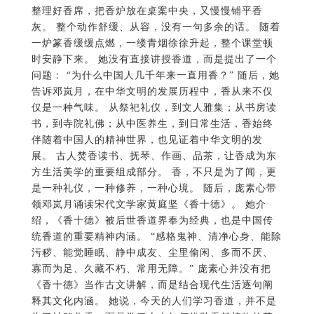
整理好香席，把香炉放在桌案中央，又慢慢铺平香
灰。 整个动作舒缓、从容，没有一句多余的话。 随着
一炉篆香缓缓点燃，一缕青烟徐徐升起，整个课堂顿
时安静下来。 她没有直接讲授香道，而是提出了一个
问题： “为什么中国人几千年来一直用香？” 随后，她
告诉邓岚月，在中华文明的发展历程中，香从来不仅
仅是一种气味。 从祭祀礼仪，到文人雅集；从书房读
书，到寺院礼佛；从中医养生，到日常生活，香始终
伴随着中国人的精神世界，也见证着中华文明的发
展。 古人焚香读书、抚琴、作画、品茶，让香成为东
方生活美学的重要组成部分。 香，不只是为了闻，更
是一种礼仪，一种修养，一种心境。 随后，庞素心带
领邓岚月诵读宋代文学家黄庭坚《香十德》。 她介
绍，《香十德》被后世香道界奉为经典，也是中国传
统香道的重要精神内涵。 “感格鬼神、清净心身、能除
污秽、能觉睡眠、静中成友、尘里偷闲、多而不厌、
寡而为足、久藏不朽、常用无障。” 庞素心并没有把
《香十德》当作古文讲解，而是结合现代生活逐句阐
释其文化内涵。 她说，今天的人们学习香道，并不是