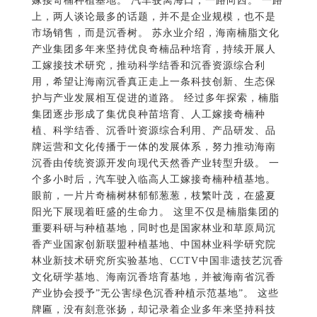
嫁接奇楠种植基地。 汽车驶离海口，一路向西。 一路
上，两人谈论最多的话题，并不是企业规模，也不是
市场销售，而是沉香树。 苏永业介绍，海南楠脂文化
产业集团多年来坚持优良奇楠品种培育，持续开展人
工嫁接技术研究，推动科学结香和沉香资源综合利
用，希望让海南沉香真正走上一条科技创新、生态保
护与产业发展相互促进的道路。 经过多年探索，楠脂
集团逐步形成了集优良种苗培育、人工嫁接奇楠种
植、科学结香、沉香叶资源综合利用、产品研发、品
牌运营和文化传播于一体的发展体系，努力推动海南
沉香由传统资源开发向现代天然香产业转型升级。 一
个多小时后，汽车驶入临高人工嫁接奇楠种植基地。
眼前，一片片奇楠树林郁郁葱葱，枝繁叶茂，在盛夏
阳光下展现着旺盛的生命力。 这里不仅是楠脂集团的
重要科研与种植基地，同时也是国家林业和草原局沉
香产业国家创新联盟种植基地、中国林业科学研究院
林业新技术研究所实验基地、CCTV中国非遗技艺沉香
文化研学基地、海南沉香培育基地，并被海南省沉香
产业协会授予”无公害绿色沉香种植示范基地”。 这些
牌匾，没有刻意张扬，却记录着企业多年来坚持科技