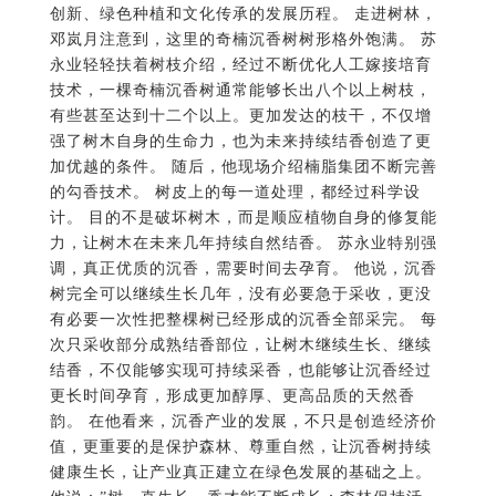
创新、绿色种植和文化传承的发展历程。 走进树林，
邓岚月注意到，这里的奇楠沉香树树形格外饱满。 苏
永业轻轻扶着树枝介绍，经过不断优化人工嫁接培育
技术，一棵奇楠沉香树通常能够长出八个以上树枝，
有些甚至达到十二个以上。更加发达的枝干，不仅增
强了树木自身的生命力，也为未来持续结香创造了更
加优越的条件。 随后，他现场介绍楠脂集团不断完善
的勾香技术。 树皮上的每一道处理，都经过科学设
计。 目的不是破坏树木，而是顺应植物自身的修复能
力，让树木在未来几年持续自然结香。 苏永业特别强
调，真正优质的沉香，需要时间去孕育。 他说，沉香
树完全可以继续生长几年，没有必要急于采收，更没
有必要一次性把整棵树已经形成的沉香全部采完。 每
次只采收部分成熟结香部位，让树木继续生长、继续
结香，不仅能够实现可持续采香，也能够让沉香经过
更长时间孕育，形成更加醇厚、更高品质的天然香
韵。 在他看来，沉香产业的发展，不只是创造经济价
值，更重要的是保护森林、尊重自然，让沉香树持续
健康生长，让产业真正建立在绿色发展的基础之上。