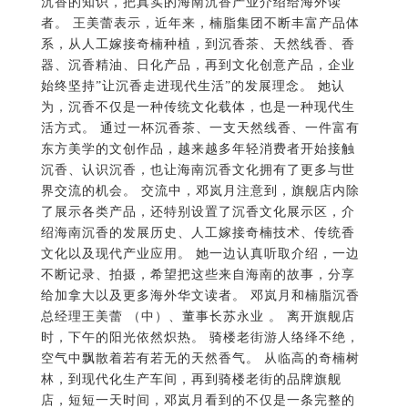
沉香的知识，把真实的海南沉香产业介绍给海外读
者。 王美蕾表示，近年来，楠脂集团不断丰富产品体
系，从人工嫁接奇楠种植，到沉香茶、天然线香、香
器、沉香精油、日化产品，再到文化创意产品，企业
始终坚持”让沉香走进现代生活”的发展理念。 她认
为，沉香不仅是一种传统文化载体，也是一种现代生
活方式。 通过一杯沉香茶、一支天然线香、一件富有
东方美学的文创作品，越来越多年轻消费者开始接触
沉香、认识沉香，也让海南沉香文化拥有了更多与世
界交流的机会。 交流中，邓岚月注意到，旗舰店内除
了展示各类产品，还特别设置了沉香文化展示区，介
绍海南沉香的发展历史、人工嫁接奇楠技术、传统香
文化以及现代产业应用。 她一边认真听取介绍，一边
不断记录、拍摄，希望把这些来自海南的故事，分享
给加拿大以及更多海外华文读者。 邓岚月和楠脂沉香
总经理王美蕾 （中）、董事长苏永业 。 离开旗舰店
时，下午的阳光依然炽热。 骑楼老街游人络绎不绝，
空气中飘散着若有若无的天然香气。 从临高的奇楠树
林，到现代化生产车间，再到骑楼老街的品牌旗舰
店，短短一天时间，邓岚月看到的不仅是一条完整的