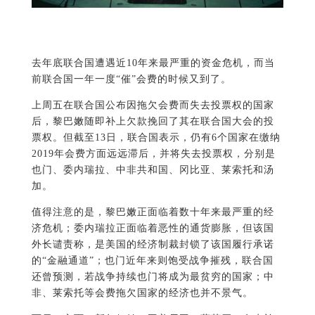
去年底联合国遭遇近10年来最严重的资金危机，而当
前联合国一年一度“催”会费的时候又到了。
上周五在联合国公布因拖欠会费而失去投票权的国家
后，黎巴嫩随即补上欠款挽回了其在联合国大会的投
票权。但截至13日，联合国表示，仍有6个国家在缴纳
2019年会费方面远远滞后，并将失去投票权，分别是
也门、委内瑞拉、中非共和国、冈比亚、莱索托和汤
加。
值得注意的是，黎巴嫩正面临着数十年来最严重的经
济危机；委内瑞拉正面临着恶性的通货膨胀，但该国
外长谴责称，是美国的经济制裁封锁了该国履行承诺
的“金融通道”；也门近年来则饱受战争摧残，联合国
还曾预测，若战争持续也门将成为最贫穷的国家；中
非、莱索托等会费拖欠国家的经济也并不景气。