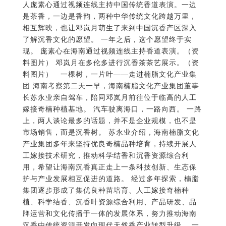
人庞素心通过视频连线主持中国传统香道表演。一边
是茶香，一边是香韵，两种中华传统文化跨越万里，
相互辉映，也让邓岚月萌生了来到中国沉香产区深入
了解沉香文化的愿望。 一年之后，这个愿望终于实
现。 庞素心在海南通过视频连线主持香道表演。（资
料图片） 邓岚月在多伦多进行沉香茶茶艺展示。（资
料图片） 一棵树，一片叶——走进楠脂文化产业集
团 海南考察第二天一早，海南楠脂文化产业集团董事
长苏永业亲自驾车，陪同邓岚月前往位于临高的人工
嫁接奇楠种植基地。 汽车驶离海口，一路向西。 一路
上，两人谈论最多的话题，并不是企业规模，也不是
市场销售，而是沉香树。 苏永业介绍，海南楠脂文化
产业集团多年来坚持优良奇楠品种培育，持续开展人
工嫁接技术研究，推动科学结香和沉香资源综合利
用，希望让海南沉香真正走上一条科技创新、生态保
护与产业发展相互促进的道路。 经过多年探索，楠脂
集团逐步形成了集优良种苗培育、人工嫁接奇楠种
植、科学结香、沉香叶资源综合利用、产品研发、品
牌运营和文化传播于一体的发展体系，努力推动海南
沉香由传统资源开发向现代天然香产业转型升级。 一