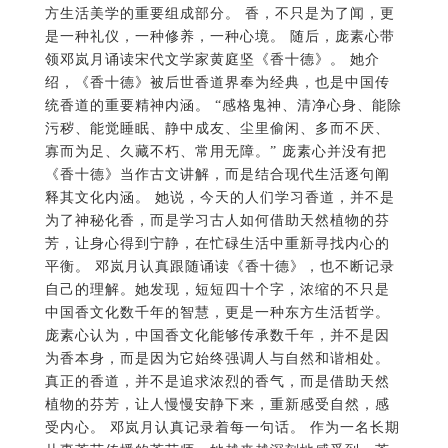
方生活美学的重要组成部分。 香，不只是为了闻，更
是一种礼仪，一种修养，一种心境。 随后，庞素心带
领邓岚月诵读宋代文学家黄庭坚《香十德》。 她介
绍，《香十德》被后世香道界奉为经典，也是中国传
统香道的重要精神内涵。 “感格鬼神、清净心身、能除
污秽、能觉睡眠、静中成友、尘里偷闲、多而不厌、
寡而为足、久藏不朽、常用无障。” 庞素心并没有把
《香十德》当作古文讲解，而是结合现代生活逐句阐
释其文化内涵。 她说，今天的人们学习香道，并不是
为了神秘化香，而是学习古人如何借助天然植物的芬
芳，让身心得到宁静，在忙碌生活中重新寻找内心的
平衡。 邓岚月认真跟随诵读《香十德》，也不断记录
自己的理解。她发现，短短四十个字，浓缩的不只是
中国香文化数千年的智慧，更是一种东方生活哲学。
庞素心认为，中国香文化能够传承数千年，并不是因
为香本身，而是因为它始终强调人与自然和谐相处。
真正的香道，并不是追求浓烈的香气，而是借助天然
植物的芬芳，让人慢慢安静下来，重新感受自然，感
受内心。 邓岚月认真记录着每一句话。 作为一名长期