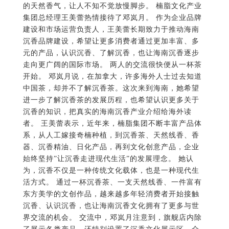
的天然香气，让人不知不觉放慢脚步。 楠脂文化产业
集团总经理王美蕾热情接待了邓岚月。 作为企业品牌
建设和市场运营负责人，王美蕾长期致力于推动海南
沉香品牌建设，希望让更多消费者通过更加丰富、多
元的产品，认识沉香、了解沉香，也让海南沉香逐步
走向更广阔的国际市场。 两人的交流很快便从一杯茶
开始。 邓岚月说，在加拿大，许多海外人士过去知道
中国茶，却并不了解沉香茶。这次来到海南，她希望
进一步了解沉香茶的发展历程，也希望认识更多关于
沉香的知识，把真实的海南沉香产业介绍给海外读
者。 王美蕾表示，近年来，楠脂集团不断丰富产品体
系，从人工嫁接奇楠种植，到沉香茶、天然线香、香
器、沉香精油、日化产品，再到文化创意产品，企业
始终坚持”让沉香走进现代生活”的发展理念。 她认
为，沉香不仅是一种传统文化载体，也是一种现代生
活方式。 通过一杯沉香茶、一支天然线香、一件富有
东方美学的文创作品，越来越多年轻消费者开始接触
沉香、认识沉香，也让海南沉香文化拥有了更多与世
界交流的机会。 交流中，邓岚月注意到，旗舰店内除