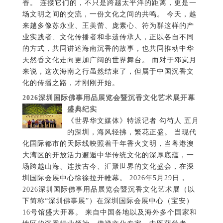
香。 连接它们的，不只是跨越太平洋的距离，更是一
场文明之间的交流，一份文化之间的共鸣。 今天，越
来越多像苏永业、王美蕾、庞素心、符为群这样的产
业实践者、文化传播者和非遗传承人，正以各自不同
的方式，共同讲述海南沉香的故事，也共同推动中华
天然香文化走向更加广阔的世界舞台。 而对于邓岚月
来说，这次海南之行虽然结束了，但属于中国沉香文
化的传播之路，才刚刚开始。
2026深圳国际佛事用品展览会暨沉香文化艺术展开幕
盛典纪实
《世界华文媒体》特派记者 勾芍人 五月的深圳，海风轻拂，繁花正盛。 当现代化国际都市的天际线映照着千年香火文明，当粤港澳大湾区的开放活力邂逅中华传统文化的深厚底蕴，一场跨越山海、连接古今、汇聚世界的文化盛会，在深圳国际会展中心徐徐拉开帷幕。 2026年5月29日，2026深圳国际佛事用品展览会暨沉香文化艺术展（以下简称“深圳佛事展”）在深圳国际会展中心（宝安）16号馆盛大开幕。 来自中国各地以及海外多个国家和地区的沉香行业领袖、佛禅文化专家、中医药学者、非遗传承人、企业家、艺术家和媒体代表齐聚鹏城，共同见证这场融合佛禅文化、沉香艺术、非遗传承、大健康产业与国际文化交流的盛会启幕。 这不仅是一场展览。更是一场关于文化、艺术、产业与精神世界的深度对话。 群贤毕至 共赴香约 早在开幕前一天，深圳便已沉浸在浓厚的文化氛围之中。 5月28日晚，大会欢迎晚宴隆重举行。来自全国各地的沉香协会负责人、行业专家、企业代表和特邀嘉宾齐聚一堂，在温馨而热烈的氛围中，共话行业发展、共叙文化传承。 深圳佛事展组委会执行主任、广东清朗文化传播有限公司董事长叶伟雄首先致欢迎辞。他表示，深圳国际佛事用品展览会暨沉香文化艺术展的举办，不仅是行业资源的一次大集结，更是推动中华优秀传统文化创造性转化、创新性发展的重要实践。作为粤港澳大湾区的重要文化交流平台，希望通过展会进一步促进佛禅文化、沉香文化以及相关产业之间的深度融合，让传统文化在新时代焕发新的生机与活力。 随后，茂名市电白区沉香协会会长汪科元发表讲话。作为中国著名沉香产区代表人物之一，汪科元长期致力于沉香产业发展与沉香文化推广。他表示，沉香不仅是一种珍贵的天然资源，更承载着中华民族数千年的文化记忆和精神价值。希望通过本次展会，让更多人了解沉香、认识沉香、爱上沉香，共同推动中国沉香产业高质量发展。 深圳市沉香行业协会会长苏六河在发言中表示，深圳作为改革开放前沿城市和粤港澳大湾区核心引擎，拥有广阔的国际交流平台与市场资源，希望借助深圳佛事展这一窗口，加强全国沉香行业之间的合作交流，推动中国沉香文化走向世界。 小冈香业联合会会长戴瑜表示，小冈香业拥有深厚的制香历史和产业基础，希望通过行业协同发展，共同推动中国香文化和沉香产业迈向更加广阔的国际市场。 东莞市沉香协会荣誉会长尹丰田在讲话中回顾了莞香文化的发展历史，并对中国沉香产业未来发展充满信心。 福建省工艺美术大师闵荣华则从传统工艺美术的角度，分享了文化传承与工艺创新的重要意义。 广州市沉香协会会长周天明在发言中表示，沉香文化不仅是传统文化的重要组成部分，也是中华文明的重要载体。未来，希望与全国同行一道，共同推动沉香文化传播、行业标准建设以及专业人才培养工作。 首届深圳国际佛事用品展览会暨沉香文化艺术展的举办恰逢其时。在中国持续推动文化自信建设、健康中国战略以及国际文化交流不断深化的背景下，沉香文化、佛禅文化以及东方生活美学正迎来新的发展机遇。 大家共同举杯，祝愿大会圆满成功。 这一夜，香韵流转，宾朋满座。这一夜，来自五湖四海的行业同仁因为共同的文化情怀相聚深圳。这一夜，也为第二天即将开启的文化盛宴写下了精彩序章。 禅风沐湾区 香韵润鹏城 5月29日上午。深圳国际会展中心（宝安）16号馆内外人流如织。伴随着庄重而祥和的开幕仪式，2026深圳国际佛事用品展览会暨沉香文化艺术展正式拉开帷幕。来自相关行业协会、企业机构以及国内外媒体的嘉宾共同出席开幕式。现场花团锦簇，香韵萦绕。来自世界各地的参展商与观众穿梭于展馆之间，感受东方文化与现代会展经济交汇所产生的独特魅力。 本届展会由广东省佛教工艺用品行业协会主办，广东清朗文化传播有限公司、香港讯通展览公司承办。世界沉香协会、世界沉香产业联合会协办；茂名市电白区沉香协会、深圳市沉香行业协会、东莞市沉香协会、广州市沉香协会、小冈香业联合会等行业机构联合协办。海外媒体支持单位为世界华文大众传播媒体协会。 展会从5月29日持续至6月1日，为期四天。 作为粤港澳大湾区规模较大的佛禅文化与沉香产业盛会之一，本届展会立足深圳国际化区位优势，汇聚全产业链资源、非遗文化精品以及行业顶尖力量，打造集文化传承、商贸合作、艺术交流与生活美学体验于一体的综合平台。 六大主题展区绽放东方之美 步入展馆，首先映入眼帘的是琳琅满目的佛事用品、沉香精品以及各种充满东方美学气息的文化艺术展品。 本届展会重点围绕佛事用品与沉香艺术两大核心板块，打造六大主题展区。 展品涵盖：佛像佛具、沉香香品、禅茶文创、素食康养、非遗工艺、香道文化。既展现传统工艺的深厚底蕴，也体现现代设计与创新理念。 汇聚来自中国及海外多个国家和地区的参展机构和行业代表。 展馆之内，沉香芬芳弥漫。一件件匠心独运的艺术精品静静陈列。观众在这里不仅能够欣赏工艺之美，更能够感受到中华传统文化所蕴含的精神力量与美学智慧。而最引人注目的国际展区，也正在吸引越来越多观众驻足。 世界佛国相约深圳 国际展团精彩亮相 如果说深圳是一座面向世界的城市，那么本届深圳佛事展，则让世界佛禅文化在这里实现了一次精彩相聚。 随着展馆大门开启，来自不同国家和地区的文化展团纷纷亮相，为观众呈现出一幅跨越国界、跨越民族、跨越文明的东方文化交流长卷。 来自喜马拉雅山脉南麓的尼泊尔展团率先亮相。作为世界著名的“寺庙之国”，尼泊尔拥有悠久而深厚的佛教文化传统。此次参展，尼泊尔展团携当地特色佛教文创产品、手工艺术珍品以及传统工艺作品来到深圳。精美的手工艺品、充满宗教艺术特色的文化藏品以及浓郁的喜马拉雅风情，向观众展示了尼泊尔悠久的佛教文化传统和独特的人文魅力。 展馆内，一件件蕴含宗教艺术特色与民族文化风情的展品吸引众多观众驻足欣赏。通过这些精美作品，人们得以近距离感受喜马拉雅文明所孕育的宁静、祥和与包容精神，也为本届展会增添了浓厚的国际文化交流氛围。 继尼泊尔展团精彩亮相之后，本届展会另一项备受关注的国际文化交流内容，便是以不丹文化馆及不丹皇室文化收藏展品为特色的不丹文化展团亮相深圳佛事展。 不丹文化展团首次亮相中国内地佛事展 来自喜马拉雅山脉深处的幸福国度，以丰富多元的文化展示和独具特色的人文理念，为观众打开了一扇了解不丹历史、艺术与精神世界的窗口。 步入不丹展区，浓郁的喜马拉雅文化气息扑面而来。庄严的唐卡、精美的佛教艺术珍品、神秘的坛城艺术以及传统手工艺作品，共同构成了一幅独具特色的不丹文化画卷。 不丹皇室博物馆专场亮相深圳佛事展 本次展览特别设立“不丹皇室博物馆专场”，多件珍藏级文化艺术展品首次来到深圳展出。其中包括不丹博物馆水晶坛城、不丹皇室唐卡珍藏、喜马拉雅文化艺术精品以及传统宗教艺术收藏品。 这些展品不仅具有独特的艺术价值，也承载着不丹深厚的历史文化底蕴和喜马拉雅文明的精神传统。通过展览展示，观众得以近距离了解不丹丰富的人文历史与喜马拉雅文明的独特魅力。 作为本届深圳佛事展国际文化交流板块的重要组成部分，不丹展团通过文化展示、艺术交流与公益分享等多种形式，向观众展现了喜马拉雅文明独特的人文魅力与精神内涵。 除了珍贵的文化艺术展品之外，不丹展团带来的大型文化艺术展示项目同样成为展会期间的重要亮点。 数千盏明灯点亮鹏城 展会期间，不丹文化馆与百尊艺博馆联合呈现大型文化艺术项目——药师灯供坛城。 随着一盏盏明灯依次点亮，数千盏灯火渐次汇聚成璀璨光海，为展区营造出庄严而祥和的文化氛围。灯光映照之下，整个坛城仿佛化作一片光明世界，为现场增添了浓厚的文化艺术气息。 据介绍，“药师灯供坛城”的设计灵感源于药师佛十二大愿，通过灯光艺术与传统文化相结合的方式，表达对健康、平安、幸福与智慧的美好祝愿。 作为不丹文化馆此次参展的重要展示内容之一，药师灯供坛城不仅展现了喜马拉雅文化艺术特色，也进一步促进了中不两国民间文化交流与相互了解。 佛事展组委会主任叶伟雄（左二）访问不丹文化馆。 幸福国度分享幸福理念 展会期间，不丹皇太后慈善基金会 (The Gyalyum Charitable Trust)支持的机构——丹中基金会（B & C Foundation）代表团来到深圳。不丹皇太后慈善基金会支持机构——丹中基金会理事长、不丹皇太子基金会国际大使黄麟乔（Svara Devi）参与了多项文化交流活动，并在幸福文化分享会上介绍了不丹独具特色的发展理念。 黄麟乔介绍，不丹文化馆于2015年在北京设立，是中国首家不丹文化馆。本次深圳佛事展，不丹文化馆携百尊水晶曼达拉坛城及多项文化艺术展品来到深圳，希望通过文化交流，让更多中国民众了解不丹独特的历史文化与“国民幸福总值（GNH）”理念。 长期以来，不丹以“国民幸福总值（GNH）”闻名于世。相比单纯追求经济增长，不丹更加重视人与自然、人与社会以及人与内心之间的平衡关系。在不丹的发展理念中，生态保护、文化传承、社会和谐与身心灵成长被视为幸福的重要组成部分。 黄麟乔表示，不丹长期坚持生态保护、身心灵教育和社会关怀并重的发展理念，希望通过文化交流，让更多人了解不丹对于幸福、教育、环境与社会责任的思考。她认为，不丹文化所倡导的自然、平衡与内心丰盈，与东方传统文化中“天人合一”“和谐共生”等价值理念具有相通之处。 她同时介绍，丹中基金会长期支持不丹皇太后慈善基金会开展的儿童快乐屋、奖学金计划、女性救助计划以及文化教育项目，希望通过公益与教育推动社会进步，并促进不同国家和地区之间的民间交流与相互了解。 谈及不丹教育时，黄麟乔表示，不丹教育不仅关注知识学习，更重视人格培养与身心灵成长。她特别提到由不丹皇太后慈善基金会推动的“儿童快乐屋”项目，希望为孤儿、单亲家庭儿童及需要帮助的人群提供温暖、正向的成长环境，通过教育、技能培训与人文关怀，帮助他们建立自信、获得希望，并将善意与正能量传递给社会。 她认为，未来教育的发展不仅需要知识与科技的进步，更需要关注人的内心世界、人格养成与精神成长。一个更加温暖、包容和充满关怀的教育体系，将有助于培养具有责任感、同理心和社会担当的新一代公民。 黄麟乔（左一）。 喜马拉雅冥想体验亮相深圳佛事展 除了文化展览之外，不丹展区还特别推出喜马拉雅冥想体验及幸福文化心法分享活动。 活动期间，专业导师带领参与者体验喜马拉雅传统冥想文化。伴随着舒缓的音乐与宁静的氛围，参与者通过静心练习感受内在平和，体验不丹文化中关于专注、自省与身心平衡的理念。 作为本次不丹文化馆展示内容的重要组成部分，喜马拉雅冥想体验与幸福文化分享活动，从文化、教育与精神成长等多个角度，向公众呈现了不丹社会独特的发展理念与人文价值观，也为本届深圳佛事展增添了具有国际特色的文化交流内容。 黄麟乔表示，希望通过此次参展，让更多中国民众了解不丹文化馆、多年来持续开展的中不民间文化交流项目，以及不丹在生态保护、幸福指数、身心灵教育等方面的实践经验，为促进两国人民之间的相互了解与友谊搭建更多交流桥梁。 从不丹皇室博物馆专场、水晶曼达拉坛城、药师灯供坛城，到幸福文化分享会与喜马拉雅冥想体验，不丹展团以丰富而多元的文化内容，向观众展示了喜马拉雅文明独特的精神世界，也为本届深圳佛事展增添了一抹来自“幸福国度”的宁静与智慧。 东方文明在深圳相遇 从尼泊尔到不丹，从喜马拉雅雪山到南海之滨，本届深圳佛事展不仅是一场行业展览，更是一场跨越国界与文明的文化盛会。 来自不同国家和地区的文化在这里相互欣赏、彼此借鉴；来自不同背景的人们因共同的文化情怀而相聚，共同书写文明交流互鉴的新篇章。 在这里，唐卡与水墨相映成趣，沉香与禅茶相伴生辉；来自喜马拉雅的智慧与东方香文化的传承交汇融合，共同展现出亚洲文明多元而包容的精神气质。 深圳，正以其开放包容的城市气质和国际化视野，为这种跨越山海的文化对话提供广阔舞台。 当世界佛国遇见中国湾区，当千年文明对话现代都市，当传统智慧拥抱时代创新，一幅连接历史与未来、中国与世界的文化画卷正在徐徐展开。 而属于东方文化的新篇章，也正在深圳这座充满活力与创造力的城市里悄然书写。 数字科技与东方禅意交融 《缘起性空》开启全新艺术表达 当传统文化遇见数字科技，当千年禅意融入现代光影艺术，一场跨越时空的文化表达正在深圳佛事展精彩呈现。 作为本届展会的重要创新内容之一，数字造像艺术家黄翊携沉浸式数字艺术作品《缘起性空》亮相展会，为观众带来融合东方哲学、数字科技与艺术美学的全新体验。 《缘起性空》以佛教哲学思想为创作灵感，通过数字影像、光影变化和空间艺术的综合呈现，将“缘起”“无常”“空性”等东方智慧转化为可感知、可体验的视觉艺术语言。 在光影流转之间，观众仿佛置身于一个充满东方哲思与未来科技交织的空间之中，感受传统文化在数字时代焕发出的崭新生命力。 本届展会通过数字艺术形式探索传统文化传播的新路径，也为佛禅文化、沉香文化与现代科技融合提供了新的思考方向。 茶香入禅 一席清茶品味东方智慧 香与茶，自古便是中国传统文化中的重要组成部分。本届深圳佛事展期间，多场禅修茶道活动同步举行，为观众带来一场充满东方雅韵的文化体验。在展馆内专门设置的茶文化体验区域，一席席茶席静静铺陈，茶香氤氲，琴音悠远。茶艺师以传统礼仪演绎中国茶文化精髓，通过温杯、投茶、冲泡、奉茶等环节，展现“禅茶一味”的文化内涵。来自各地的观众在品茗过程中感受茶文化所蕴含的宁静与从容。 一盏清茶之间，不仅传递着中国传统礼仪文化，也让人们在繁忙的都市生活中获得片刻宁静。 号印茶会亮相深圳 共品岁月茶香 展会期间，由东莞茶促会联合主办方策划举办的“号印茶会”成为文化活动的重要组成部分。活动以茶为媒，以禅为魂，通过展示中国传统茶文化与东方生活美学，为参会嘉宾和观众搭建交流平台。来自各地的茶文化爱好者、行业代表及企业负责人相聚一堂，共同感受中国茶文化的独特魅力。在茶香与沉香交织的氛围之中，人们不仅品味茶汤滋味，也体验东方文化所倡导的和谐、宁静与包容。茶与香，在这一刻成为连接传统与现代、连接文化与生活的重要纽带。 元亨花道绽放东方美学 除了茶文化展示之外，本届展会还呈现了丰富的禅艺文化展演活动。由徐国玺创立的元亨花道成为展会期间备受关注的文化项目之一。元亨花道融合《易经》哲学思想与东方禅意美学，通过花艺创作表达人与自然和谐共生的理念。花道作品以自然为师，以心为本，通过花材组合、空间布局和色彩搭配，展现东方文化中的平衡之美、自然之美与生命之美。 活动现场展示了多个花道艺术作品，同时也向观众介绍花道文化的发展历程与艺术理念。 一花一世界，一叶一菩提。花艺与禅意相互交融，为展会增添浓厚的人文气息。 书画、香道与非遗文化共绘东方画卷 在禅艺文化展演区域，多项传统文化项目同步亮相。禅意书画展区集中展示了多位艺术家的作品，通过书法与绘画展现中华传统文化中的精神世界与审美意境。笔墨之间，山水、禅境与自然相映成趣。观众在欣赏作品的同时，也能够感受到中国传统文化所强调的天人合一、和谐共生的哲学思想。 香道文化展示同样吸引众多参观者关注。香师现场展示传统香道礼仪，通过理香、焚香、品香等环节，介绍中国香文化的发展历史与精神内涵。沉香、檀香以及多种天然香材在展会现场呈现出丰富多彩的文化魅力。与此同时，中国非遗香云纱特色展区和西藏唐卡非遗特展也吸引了大量观众参观。香云纱作为国家级非物质文化遗产，以独特天然染整工艺和岭南文化特色闻名。西藏唐卡则通过矿物颜料绘制和精湛工艺，展现藏地文化艺术传统。这些非遗项目共同构成了本届展会丰富多彩的文化展示内容。 非遗沉香健康养生讲座与世界沉香会长圆桌论坛分别举行 5月29日开始，本届展会的重要活动之一——沉香健康养生讲座与世界沉香会长圆桌论坛分别举行。 这些系列讲座和圆桌论坛由茂名市电白区沉香协会会长、中医师汪科元总主持。来自沉香产业、中医药领域以及文化界的专家学者围绕沉香文化、产业发展与健康应用等议题展开交流。 汪科元。 广州中医药大学余瑾教授发表题为《从“器物供养”到“心能供养”，开启佛事产业深度价值时代》的主题演讲。 余瑾教授从中华传统文化视角出发，探讨佛事文化在新时代背景下的发展方向以及文化价值的深层延伸。 余瑾。 广东省自然医学研究会艺术治疗与心身康复专业委员会主任委员鲁新华教授发表《非遗沉香灸艺术疗愈师职业认证考取与沉香产业未来发展》专题演讲。 鲁新华教授结合大健康产业发展趋势，对沉香灸疗技术推广、人才培养及职业认证体系建设进行了深入分析。 鲁新华。 世界中医药学会联合会沉香产业分会副会长、中医学博士滕红丽发表《沉香中成药及临床应用研究》专题报告。滕红丽博士结合多年临床研究经验，介绍沉香在中医药领域的应用成果及未来发展方向。 聚焦产业未来 共话世界沉香发展新机遇 在文化展示与艺术交流之外，产业发展始终是本届深圳佛事展的重要主题。 5月29日，两场高规格行业圆桌论坛相继举行。来自中国及海外多个国家和地区的行业协会负责人、专家学者和企业代表齐聚一堂，共同探讨沉香产业未来发展方向。 作为论坛的重要组成部分，第一场会长圆桌会议以《世界沉香产业发展和标准化》为主题举行。论坛由小冈香业联合会会长戴瑜主持。围绕全球沉香产业发展趋势、国际市场合作、行业标准建设以及产业规范化发展等议题，与会嘉宾展开深入交流。 参加论坛的嘉宾包括： 广州市沉香协会会长周天明； 马来西亚国际沉香总工商会副会长孙国权； 福建省燃香类产业标准化技术委员会委员黄昱； 三亚国际头斗香大会执行主席张竑； 广西沉香协会会长韦志雄； 大南药供应链（广东）有限公司CEO魏振祥。 论坛现场，嘉宾们分别结合各自地区产业发展情况与行业实践经验，就沉香资源保护、产品质量管理、国际市场合作以及行业标准体系建设等问题进行了交流。随着全球天然香文化影响力不断扩大，沉香产业正在从传统原料贸易逐步向文化产业、大健康产业以及国际消费市场延伸。如何建立更加科学、规范、国际化的发展体系，成为行业共同关注的重要课题。 戴瑜在发言中介绍了世界沉香协会（World Agarwood Association，WAA）和世界沉香产业联合会（World Agarwood Industry Federation，WAIF）的最新发展情况。他表示，两个国际性行业组织已完成加拿大联邦注册，未来将以国际非营利行业组织形式，积极推动全球沉香产业交流合作，并与亚洲、中东、欧洲及北美等地区相关行业机构建立联系，希望逐步搭建具有国际代表性的全球沉香产业合作平台。 戴瑜同时介绍了《沉香世界》（AgarwoodWorld.com）中文电子商城和《世界沉香》（WorldAgarwood.com）英文电子商城的建设规划。他表示，两个平台未来将分别面向中国市场和国际市场，推动中国沉香品牌、天然香消费品以及中华香文化通过数字化平台走向更广阔的国际市场。 他强调，平台将为行业提供国际推广、市场拓展、资源对接以及跨境电子商务服务，帮助更多沉香企业融入全球市场体系。 戴瑜认为，未来全球沉香产业的发展方向不仅是原材料贸易，更将逐步向天然香消费品、国际品牌建设、电子商务、文化传播以及全球消费市场延伸。加强国际合作、推动行业标准建设、提升品牌影响力，将成为未来全球沉香产业发展的重要方向。 佛教文化用品与沉香艺术融合发展成为热点话题 随后举行的第二场会长圆桌会议以《佛教文化用品与沉香文化艺术品融合发展前景》为主题。 论坛由深圳市沉香行业协会会长苏六河主持。参加论坛的嘉宾包括： 东莞市沉香文化研究院院长刘建中 惠东县沉香协会会长周富友 小冈香业联合会会长戴瑜 贵州省传习沉香研究院院长况文猛 深圳市沉香文化研究会会长张展茂 马来西亚沉香养生协会总会长陈劲锭 与会嘉宾围绕佛教文化用品、沉香文化艺术品、大健康产业以及文旅产业融合发展等议题展开讨论。近年来，随着消费者对传统文化和东方生活方式关注度不断提升，沉香文化已逐渐从传统收藏领域延伸至香道体验、文化旅游、艺术创作、健康养生以及国际文化交流等多个领域。论坛认为，未来沉香产业的发展不仅需要优质产品支撑，更需要文化价值的深度挖掘与传播。当文化、艺术、科技和产业深度融合，沉香所承载的东方智慧将拥有更加广阔的发展空间。 专题讲座和论坛现场气氛庄重而务实。来自全国各地的协会负责人、企业代表和专家学者围绕沉香文化传承、产业创新和健康产业融合等议题展开交流。 讲座和论坛嘉宾合影。 周天明：三十年寻香问道 推动中国沉香文化传播 在本届展会上，广州市沉香协会会长周天明带来的沉香产品和沉香鉴别课程受到广泛关注。周天明也是本届深圳佛事展沉香文化展示与行业交流活动的重要参与者之一。 周天明（左二）。 作为中国沉香行业长期从事沉香鉴定、文化研究和人才培养工作的代表人物之一，周天明长期致力于沉香文化研究、行业标准建设和专业人才培养工作。2023年9月，周天明被中国传统文化促进会授予沉香鉴别、沉香文化及沉香有序产品研发领域高级专家称号。 他同时担任国家林业和草原局沉香产业国家创新联盟常务理事单位成员，并参与中华人民共和国林业行业《沉香质量分级》《沉香栽培和人工结香取香技术规程》等标准制定工作，同时参与《沉香叶茶》团体标准制定。 自2003年开始，周天明深入莞香系、惠安系、星洲系等主要沉香产区开展考察研究，积累了丰富的沉香鉴别与市场实践经验。2013年出版《话说沉香》一书，在行业内产生广泛影响。其撰写的《真假沉香鉴别法》曾被《参考消息》《南方日报》《广州日报》《羊城晚报》《南方都市报》《新快报》等媒体刊载，为沉香知识普及发挥积极作用。2014年，周天明受邀前往清华大学深圳研究生院讲授沉香专业课程。多年来，他长期通过媒体平台传播香文化理念，提出“欲习香，须先懂香”“香文化就是健康文化”“香道是艺术，鉴别沉香靠技术”等观点，在业内具有广泛影响。 2013年3月，周天明发起成立广州市沉香协会，并当选首任会长。 此后，他还担任中国沉香鉴定评估中心副主任、澳门沉香行业协会高级顾问、广东省香文化协会常务副会长、海南省沉香产业协会高级顾问等多个社会职务。在人才培养方面，2015年，周天明牵头制定《沉香鉴别师》职业能力培训国家标准，并主编《沉香鉴别师》《高级沉香鉴别师》等教材。截至目前，已培养数十位行业协会负责人和数万名沉香鉴别专业人才。近三十年来，周天明持续开展沉香理论研究，并提出沉香具有平行有序能量场等相关学术观点，推动沉香文化研究不断深入发展。 医香融合 非遗沉香灸疗走进大众生活 在本届深圳佛事展丰富多彩的活动体系中，非遗沉香灸艺术疗愈与养生实操活动成为备受关注的重要内容之一。 随着中医药文化、大健康产业以及传统疗愈方式受到越来越多关注，沉香灸作为融合沉香文化与中医养生智慧的重要实践，正在被更多人所了解和接受。 展会期间举行了“非遗沉香灸艺术疗愈与养生实操、义诊及免费体验活动”。活动邀请广东省中医院教授、中医学博士滕红丽，世界中医药学会联合会脉象分会理事蔡诚香、非遗沉香灸艺术疗愈师导师，以及非遗沉香灸艺术疗愈师项目负责人陆心怡担任主讲及实操嘉宾。 活动现场，专家们围绕沉香在传统中医药中的应用、沉香灸疗的理论基础以及现代健康管理中的应用前景进行了讲解。与此同时，观众还可以近距离体验沉香灸疗的实际操作过程，进一步了解沉香文化与中医药文化融合发展的实践成果。 近年来，随着人们对健康生活方式的关注不断提升，沉香已经不仅仅是一种传统香材，更逐渐成为大健康产业的重要组成部分。从香文化体验到康养产品开发，从传统香道到现代疗愈空间建设，沉香产业正在不断拓展新的应用领域。此次非遗沉香灸疗活动的举办，也成为本届展会推动文化传承与健康产业融合发展的重要体现。 中国主要沉香产区精品荟萃 本届深圳佛事展同时汇聚了来自中国主要沉香产区的大量企业和品牌。 来自广东电白、深圳、东莞、广州、广西、海南、福建等地区的沉香产品集中亮相。 从沉香原材、香品、工艺品到香文化衍生产品，展现出中国沉香产业近年来的发展成果。 茂名市电白区沉香协会会长汪科元带来的沉香山集团系列产品，展示了电白作为“中国沉香之乡”的产业特色。 广州市沉香协会会长周天明带来的沉香产品与课程体系，则体现了沉香文化传播与教育推广的新方向。 各地企业纷纷通过产品展示、文化交流和产业对接，寻找新的合作机会。 展会不仅成为展示平台，也成为促进产业合作的重要纽带。 沉香山。 粤观山。