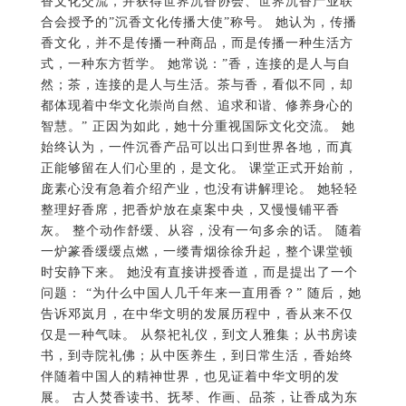
香文化交流，并获得世界沉香协会、世界沉香产业联
合会授予的”沉香文化传播大使”称号。 她认为，传播
香文化，并不是传播一种商品，而是传播一种生活方
式，一种东方哲学。 她常说：”香，连接的是人与自
然；茶，连接的是人与生活。茶与香，看似不同，却
都体现着中华文化崇尚自然、追求和谐、修养身心的
智慧。” 正因为如此，她十分重视国际文化交流。 她
始终认为，一件沉香产品可以出口到世界各地，而真
正能够留在人们心里的，是文化。 课堂正式开始前，
庞素心没有急着介绍产业，也没有讲解理论。 她轻轻
整理好香席，把香炉放在桌案中央，又慢慢铺平香
灰。 整个动作舒缓、从容，没有一句多余的话。 随着
一炉篆香缓缓点燃，一缕青烟徐徐升起，整个课堂顿
时安静下来。 她没有直接讲授香道，而是提出了一个
问题： “为什么中国人几千年来一直用香？” 随后，她
告诉邓岚月，在中华文明的发展历程中，香从来不仅
仅是一种气味。 从祭祀礼仪，到文人雅集；从书房读
书，到寺院礼佛；从中医养生，到日常生活，香始终
伴随着中国人的精神世界，也见证着中华文明的发
展。 古人焚香读书、抚琴、作画、品茶，让香成为东