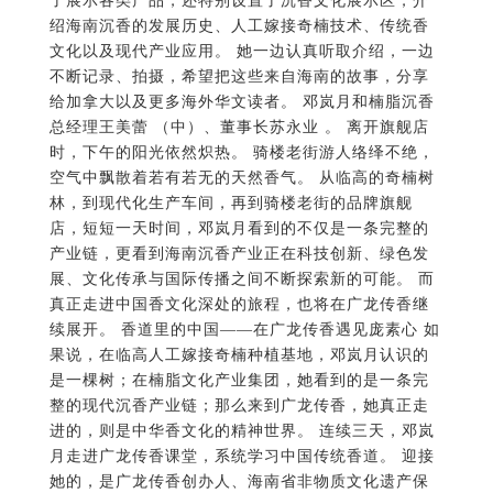
了展示各类产品，还特别设置了沉香文化展示区，介
绍海南沉香的发展历史、人工嫁接奇楠技术、传统香
文化以及现代产业应用。 她一边认真听取介绍，一边
不断记录、拍摄，希望把这些来自海南的故事，分享
给加拿大以及更多海外华文读者。 邓岚月和楠脂沉香
总经理王美蕾 （中）、董事长苏永业 。 离开旗舰店
时，下午的阳光依然炽热。 骑楼老街游人络绎不绝，
空气中飘散着若有若无的天然香气。 从临高的奇楠树
林，到现代化生产车间，再到骑楼老街的品牌旗舰
店，短短一天时间，邓岚月看到的不仅是一条完整的
产业链，更看到海南沉香产业正在科技创新、绿色发
展、文化传承与国际传播之间不断探索新的可能。 而
真正走进中国香文化深处的旅程，也将在广龙传香继
续展开。 香道里的中国——在广龙传香遇见庞素心 如
果说，在临高人工嫁接奇楠种植基地，邓岚月认识的
是一棵树；在楠脂文化产业集团，她看到的是一条完
整的现代沉香产业链；那么来到广龙传香，她真正走
进的，则是中华香文化的精神世界。 连续三天，邓岚
月走进广龙传香课堂，系统学习中国传统香道。 迎接
她的，是广龙传香创办人、海南省非物质文化遗产保