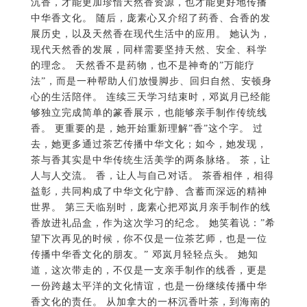
沉香，才能更加珍惜天然香资源，也才能更好地传播
中华香文化。 随后，庞素心又介绍了药香、合香的发
展历史，以及天然香在现代生活中的应用。 她认为，
现代天然香的发展，同样需要坚持天然、安全、科学
的理念。 天然香不是药物，也不是神奇的”万能疗
法”，而是一种帮助人们放慢脚步、回归自然、安顿身
心的生活陪伴。 连续三天学习结束时，邓岚月已经能
够独立完成简单的篆香展示，也能够亲手制作传统线
香。 更重要的是，她开始重新理解”香”这个字。 过
去，她更多通过茶艺传播中华文化；如今，她发现，
茶与香其实是中华传统生活美学的两条脉络。 茶，让
人与人交流。 香，让人与自己对话。 茶香相伴，相得
益彰，共同构成了中华文化宁静、含蓄而深远的精神
世界。 第三天临别时，庞素心把邓岚月亲手制作的线
香放进礼品盒，作为这次学习的纪念。 她笑着说：”希
望下次再见的时候，你不仅是一位茶艺师，也是一位
传播中华香文化的朋友。” 邓岚月轻轻点头。 她知
道，这次带走的，不仅是一支亲手制作的线香，更是
一份跨越太平洋的文化情谊，也是一份继续传播中华
香文化的责任。 从加拿大的一杯沉香叶茶，到海南的