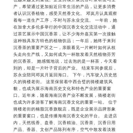
产，希望通过更加贴近日常生活的产品，让更多消费
者认识沉香植物，感受天然香文化。 邓岚月认真观察
着每一道生产工序，不时与苏永业交流。 一年前，她
在加拿大多伦多举行的中国沉香文化交流活动中，通
过茶艺展示中国沉香茶，让不少海外嘉宾第一次接触
这种独具东方特色的植物饮品；一年后，她终于来到
沉香茶的重要产区之一，亲眼看见一片树叶如何从枝
头走向生产线，又如何成为一杯散发着天然植物芬芳
的沉香茶。 她感慨地说，过去泡的是一杯茶，今天看
到的，却是一片叶子背后的产业。 结束车间参观后，
苏永业陪同邓岚月返回海口。 下午，汽车驶入历史悠
久的骑楼老街。 这里保留着中西合璧的骑楼建筑风
貌，也成为展示海南历史文化和特色产业的重要窗
口。近年来，随着海南沉香产业不断发展，骑楼老街
也成为许多游客了解海南沉香文化的重要一站。 位于
骑楼老街的楠脂沉香旗舰店，既是企业展示品牌形象
的重要窗口，也是传播海南沉香文化的平台。 走进店
内，天然线香、盘香、沉香精油、沉香茶、沉香日用
产品、香器、文创产品陈列有序，空气中散发着淡雅