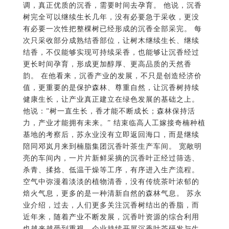
调，真正优质的沉香，需要时间去孕育。 他说，沉香
树完全可以继续生长几年，没有必要急于采收，更没
有必要一次性把整棵树已经形成的沉香全部采完。 每
次只采收部分成熟结香部位，让树木继续生长、继续
结香，不仅能够实现可持续采香，也能够让沉香经过
更长时间孕育，形成更加醇厚、更高品质的天然香
韵。 在他看来，沉香产业的发展，不只是创造经济价
值，更重要的是保护森林、尊重自然，让沉香树持续
健康生长，让产业真正建立在绿色发展的基础之上。
他说：”树一直生长，香才能不断成长；森林保持活
力，产业才能拥有未来。” 结束临高人工嫁接奇楠种植
基地的考察后，苏永业没有立即返回海口，而是继续
陪同邓岚月来到楠脂集团沉香叶茶生产车间。 宽敞明
亮的车间内，一片片新鲜采摘的沉香叶正经过筛选、
杀青、揉捻、低温干燥等工序，有序进入生产流程。
空气中弥漫着淡淡的植物清香，没有传统茶叶浓郁的
焙火气息，更多的是一种清新自然的森林气息。 苏永
业介绍，过去，人们更多关注沉香树结出的香脂，而
近年来，随着产业不断发展，沉香叶资源的综合利用
也越来越受到重视。企业持续开展沉香叶茶研发与生