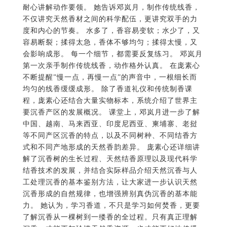
耐心讲解动作要领。 她告诉邓岚月，制作传统线香，
不仅讲究天然香材之间的科学配伍，更讲究双手的力
度和内心的节奏。 水多了，香容易变软；水少了，又
容易断裂；揉得太急，香体不够均匀；揉得太慢，又
会影响成形。 每一个细节，都需要反复练习。 邓岚月
第一次亲手制作传统线香，动作格外认真。 在庞素心
不断提醒”慢一点，再慢一点”的声音中，一根细长而
均匀的线香缓缓成形。 除了香道礼仪和传统制香课
程，庞素心还结合大量实物标本，系统介绍了世界主
要沉香产区的发展概况。 课堂上，邓岚月进一步了解
中国、越南、马来西亚、印度尼西亚、柬埔寨、老挝
等不同产区沉香的特点，以及不同树种、不同结香方
式和不同产地形成的天然香韵差异。 庞素心还详细讲
解了沉香树的生长过程、天然结香原理以及现代科学
结香技术的发展，并结合实际样品介绍天然沉香与人
工处理沉香的基本鉴别方法，让大家进一步认识天然
沉香形成的自然规律，也增强辨别真伪沉香的基本能
力。 她认为，学习香道，不只是学习如何焚香，更要
了解沉香从一棵树到一缕香的全过程。只有真正理解