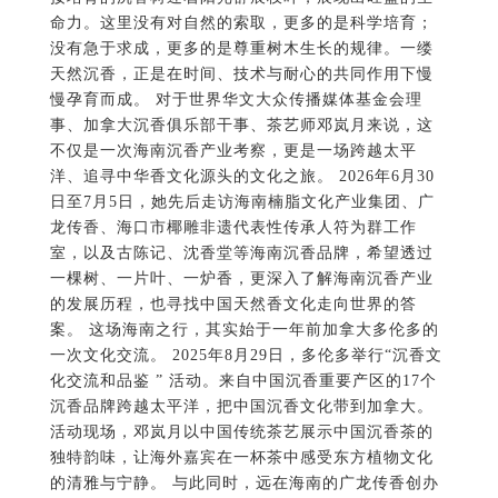
命力。这里没有对自然的索取，更多的是科学培育；
没有急于求成，更多的是尊重树木生长的规律。一缕
天然沉香，正是在时间、技术与耐心的共同作用下慢
慢孕育而成。 对于世界华文大众传播媒体基金会理
事、加拿大沉香俱乐部干事、茶艺师邓岚月来说，这
不仅是一次海南沉香产业考察，更是一场跨越太平
洋、追寻中华香文化源头的文化之旅。 2026年6月30
日至7月5日，她先后走访海南楠脂文化产业集团、广
龙传香、海口市椰雕非遗代表性传承人符为群工作
室，以及古陈记、沈香堂等海南沉香品牌，希望透过
一棵树、一片叶、一炉香，更深入了解海南沉香产业
的发展历程，也寻找中国天然香文化走向世界的答
案。 这场海南之行，其实始于一年前加拿大多伦多的
一次文化交流。 2025年8月29日，多伦多举行“沉香文
化交流和品鉴 ” 活动。来自中国沉香重要产区的17个
沉香品牌跨越太平洋，把中国沉香文化带到加拿大。
活动现场，邓岚月以中国传统茶艺展示中国沉香茶的
独特韵味，让海外嘉宾在一杯茶中感受东方植物文化
的清雅与宁静。 与此同时，远在海南的广龙传香创办