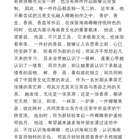
有两块椰壳完全一样，也没有两件作品能够完全复
制。 因此，每一件作品都是独一无二的。 近年来，他
不断尝试把沉香文化融入椰雕创作之中。 香炉、香
盒、香插、香盘等作品，在保留海南椰雕传统特色的
同时，也成为展示海南香文化的重要载体。 他说，香
需要器。 而器，不只是工具。 它承载着文化，也体现
着审美。 一件好的香器，能够让人在焚香之前，心已
经安静下来。 听着符为群的介绍，邓岚月不禁想起几
天来的学习。 苏永业带她认识了一棵树。 庞素心带她
认识了一缕香。 而符为群，则让她重新认识了承载这
缕香的器物。 树、香、器，看似彼此独立，却共同构
成了中国香文化完整的表达。 作为一名长期从事茶艺
传播的茶艺师，邓岚月尤其关注茶器与香器之间的关
系。 她发现，无论是一张茶席，还是一张香席，都讲
究天然、简洁、和谐。 一杯茶，一炉香，一件椰雕香
器，彼此映衬，共同营造出东方生活美学所追求的宁
静意境。 临别时，符为群轻轻拿起一件椰雕香炉递给
邓岚月。 他说，希望越来越多海外朋友通过这些作
品，不仅认识海南椰雕，也认识海南沉香，认识海南
丰富而独特的文化。 邓岚月轻轻抚摸着香炉天然细腻