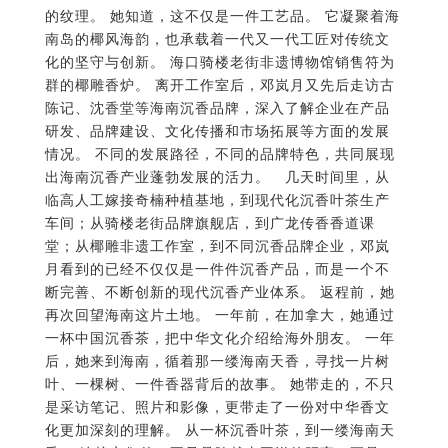
的纹理。 她知道，这不仅是一件工艺品。 它凝聚着海
南岛的椰风海韵，也承载着一代又一代工匠对传统文
化的坚守与创新。 海口骑楼老街非遗博物馆销售符为
群的椰雕香炉。 离开工作室后，邓岚月又先后走访古
陈记、沈香堂等海南沉香品牌，深入了解企业在产品
研发、品牌建设、文化传播和市场拓展等方面的发展
情况。 不同的发展路径，不同的品牌特色，共同展现
出海南沉香产业蓬勃发展的活力。 几天时间里，从
临高人工嫁接奇楠种植基地，到现代化沉香叶茶生产
车间；从骑楼老街品牌旗舰店，到广龙传香香道课
堂；从椰雕非遗工作室，到不同沉香品牌企业，邓岚
月看到的已经不仅仅是一件件沉香产品，而是一个不
断完善、不断创新的现代沉香产业体系。 返程前，她
再次回望海南这片土地。 一年前，在加拿大，她通过
一杯中国沉香茶，把中华文化介绍给海外朋友。 一年
后，她来到海南，循着那一缕海南天香，寻找一片树
叶、一棵树、一件香器背后的故事。 她带走的，不只
是采访笔记、照片和影像，更带走了一份对中华香文
化更加深刻的理解。 从一杯沉香叶茶，到一缕海南天