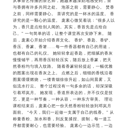
从事茶艺传播的茶艺师，她越来越深刻地感受到，茶
与香拥有许多共同之处。 泡茶之前，需要静心。 焚香
之前，同样需要静心。 茶讲究的是一杯水的温度。 香
讲究的是一颗心的温度。 庞素心微笑着说：”很多人以
为，香只是点给别人闻的。其实，香首先是点给自
己。” 一句简单的话，让整个课堂再次安静下来。 随
后，庞素心开始介绍香席文化。 香炉、香匙、香铲、
香压、香篆、香箸……每一件香器都有自己的用途，
也都有自己的礼仪。 她轻轻拿起香匙，把细腻的香灰
慢慢铺平，再用香压轻轻压实，随后放上香篆，把天
然香粉均匀填入纹路。 随着香篆轻轻提起，一幅优雅
的图案出现在香灰之上。 点燃之后，细细的香线沿着
图案缓缓燃烧，一缕青烟徐徐升起，如山间晨雾，又
似流水行云。 整个过程没有一句多余的话，却深深吸
引着邓岚月。 她发现，香道所表达的，并不仅仅是技
艺，更是一种节奏，一种从容，一种东方审美。 理论
课程结束后，庞素心把一份天然香粉轻轻放到邓岚月
面前。 “今天，我们一起做一支属于自己的线香。” 从
称量香粉、加水和香，到反复揉捏、搓制，每一道工
序都需要耐心，也需要经验。 庞素心一边示范，一边