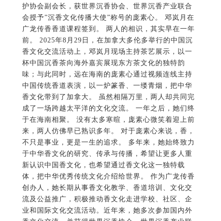
护协会副会长，获世界沉香协会、世界沉香产业联合
会授予”沉香文化传播大使”称号的庞素心。 邓岚月在
广龙传香香道课程签到。 两人的相识，其实早在一年
前。 2025年8月29日，在加拿大多伦多举行的中国沉
香文化交流活动上，邓岚月现场主持茶艺展示，以一
杯中国沉香茶向海外嘉宾展现东方茶文化的独特韵
味；与此同时，远在海南的庞素心通过视频连线主持
中国传统香道表演，以一炉篆香、一缕青烟，把中华
香文化带到了加拿大。 虽然相隔万里，两人却共同完
成了一场跨越太平洋的文化交流。 一年之后，她们终
于在海南相聚。 没有太多寒暄，庞素心微笑着迎上前
来，两人仿佛早已熟识多年。 对于庞素心来说，香，
不只是事业，更是一生的追求。 多年来，她始终致力
于中华香文化的研究、传承与传播，希望让更多人重
新认识中国香文化，也希望通过香文化这一独特载
体，把中华优秀传统文化介绍给世界。 作为广龙传香
创办人，她长期从事香文化教学、香道培训、文化交
流及公益推广，积极推动香文化走进学校、社区、企
业和国际文化交流活动。近年来，她多次参加国内外