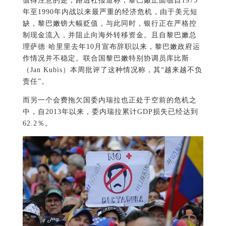
值得注意的是，路透社报道称，黎巴嫩正面临自1975
年至1990年内战以来最严重的经济危机，由于美元短
缺，黎巴嫩镑大幅贬值，与此同时，银行正在严格控
制现金流入，并阻止向海外转移资金。且自黎巴嫩总
理萨德·哈里里去年10月宣布辞职以来，黎巴嫩政府运
作情况并不稳定。联合国黎巴嫩特别协调员库比斯
（Jan Kubis）本周批评了这种情况称，其“越来越不负
责任”。
而另一个会费拖欠国委内瑞拉也正处于空前的危机之
中，自2013年以来，委内瑞拉累计GDP损失已经达到
62.2％。