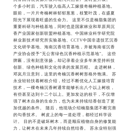
个多小时后，汽车驶入临高人工嫁接奇楠种植基地。
眼前，一片片奇楠树林郁郁葱葱，枝繁叶茂，在盛夏
阳光下展现着旺盛的生命力。 这里不仅是楠脂集团的
重要科研与种植基地，同时也是国家林业和草原局沉
香产业国家创新联盟种植基地、中国林业科学研究院
林业新技术研究所实验基地、CCTV中国非遗技艺沉香
文化研学基地、海南沉香培育基地，并被海南省沉香
产业协会授予”无公害绿色沉香种植示范基地”。 这些
牌匾，没有刻意张扬，却记录着企业多年来坚持科技
创新、绿色种植和文化传承的发展历程。 走进树林，
邓岚月注意到，这里的奇楠沉香树树形格外饱满。 苏
永业轻轻扶着树枝介绍，经过不断优化人工嫁接培育
技术，一棵奇楠沉香树通常能够长出八个以上树枝，
有些甚至达到十二个以上。更加发达的枝干，不仅增
强了树木自身的生命力，也为未来持续结香创造了更
加优越的条件。 随后，他现场介绍楠脂集团不断完善
的勾香技术。 树皮上的每一道处理，都经过科学设
计。 目的不是破坏树木，而是顺应植物自身的修复能
力，让树木在未来几年持续自然结香。 苏永业特别强