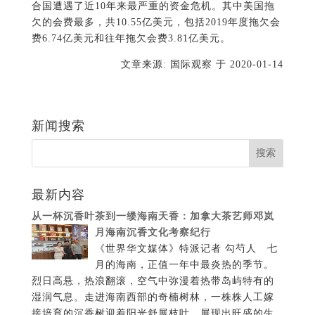
合国遭遇了近10年来最严重的资金危机。其中美国拖
欠的会费最多，共10.55亿美元，包括2019年度拖欠会
费6.74亿美元和往年拖欠会费3.81亿美元。
文章来源: 国际观察 于
2020-01-14
新闻搜索
最新内容
从一杯沉香叶茶到一缕海南天香：加拿大茶艺师邓岚
月海南沉香文化考察纪行
《世界华文媒体》特派记者 勾芍人 七
月的海南，正值一年中最炎热的季节。
烈日高悬，热浪翻滚，空气中弥漫着热带岛屿特有的
湿润气息。走进海南西部的奇楠树林，一株株人工嫁
接培育的沉香树迎着阳光舒展枝叶，展现出旺盛的生