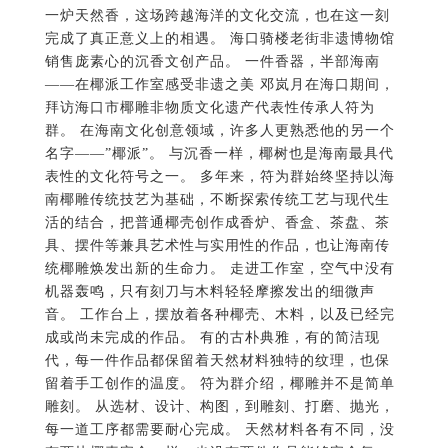
一炉天然香，这场跨越海洋的文化交流，也在这一刻
完成了真正意义上的相遇。 海口骑楼老街非遗博物馆
销售庞素心的沉香文创产品。 一件香器，半部海南
——在椰派工作室感受非遗之美 邓岚月在海口期间，
拜访海口市椰雕非物质文化遗产代表性传承人符为
群。 在海南文化创意领域，许多人更熟悉他的另一个
名字——”椰派”。 与沉香一样，椰树也是海南最具代
表性的文化符号之一。 多年来，符为群始终坚持以海
南椰雕传统技艺为基础，不断探索传统工艺与现代生
活的结合，把普通椰壳创作成香炉、香盒、茶盘、茶
具、摆件等兼具艺术性与实用性的作品，也让海南传
统椰雕焕发出新的生命力。 走进工作室，空气中没有
机器轰鸣，只有刻刀与木料轻轻摩擦发出的细微声
音。 工作台上，摆放着各种椰壳、木料，以及已经完
成或尚未完成的作品。 有的古朴典雅，有的简洁现
代，每一件作品都保留着天然材料独特的纹理，也保
留着手工创作的温度。 符为群介绍，椰雕并不是简单
雕刻。 从选材、设计、构图，到雕刻、打磨、抛光，
每一道工序都需要耐心完成。 天然材料各有不同，没